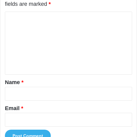
fields are marked
*
C
o
m
m
e
n
t
*
Name
*
Email
*