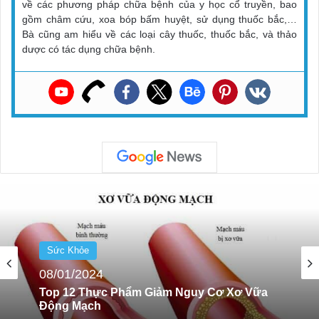
về các phương pháp chữa bệnh của y học cổ truyền, bao
gồm châm cứu, xoa bóp bấm huyệt, sử dụng thuốc bắc,…
Bà cũng am hiểu về các loại cây thuốc, thuốc bắc, và thảo
dược có tác dụng chữa bệnh.
Sức Khỏe
08/01/2024
Sức Khỏe
Top 10 Thói Quen Tốt Cho Sức Khỏe Bạn
08/01/2024
Nên Thực Hiện Hàng Ngày