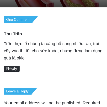
One Comment
Top 12 Thực Phẩm Giảm Nguy Cơ Xơ Vữa
Động Mạch
Thu Trần
s
a
Trên thực tế chúng ta càng bổ sung nhiêu rau, trái
y
cây vào thì tốt cho sức khỏe, nhưng đừng lạm dụng
s
quá là okie
:
Reply
Leave a Reply
Your email address will not be published.
Required