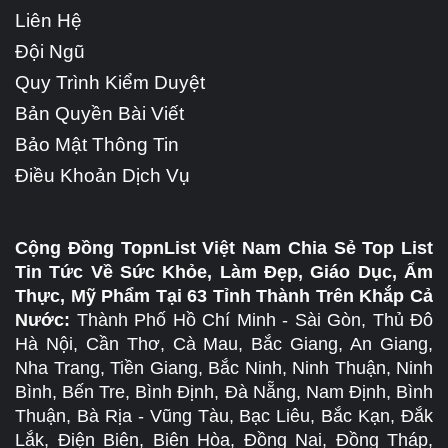
Liên Hệ
Đội Ngũ
Quy Trình Kiểm Duyệt
Bản Quyền Bài Viết
Bảo Mật Thông Tin
Điều Khoản Dịch Vụ
Cộng Đồng TopnList Việt Nam Chia Sẻ Top List
Tin Tức Về Sức Khỏe, Làm Đẹp, Giáo Dục, Ẩm
Thực, Mỹ Phẩm Tại 63 Tỉnh Thành Trên Khắp Cả
Nước:
Thành Phố Hồ Chí Minh - Sài Gòn, Thủ Đô
Hà Nội, Cần Thơ, Cà Mau, Bắc Giang, An Giang,
Nha Trang, Tiền Giang, Bắc Ninh, Ninh Thuận, Ninh
Bình, Bến Tre, Bình Định, Đà Nẵng, Nam Định, Bình
Thuận, Bà Rịa - Vũng Tàu, Bạc Liêu, Bắc Kạn, Đắk
Lắk, Điện Biên, Biên Hòa, Đồng Nai, Đồng Tháp,