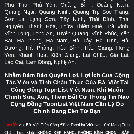
Phú Thọ, Phú Yên, Quảng Bình, Quảng Nam,
Quảng Ngãi, Quảng Ninh, Quảng Trị, Sóc Trăng,
Sơn La, Lạng Sơn, Tây Ninh, Thái Bình, Thái
Nguyên, Thanh Hóa, Thừa Thiên Huế, Trà Vinh,
Vĩnh Long, Long An, Tuyên Quang, Vĩnh Phúc, Yên
Bái, Hà Giang, Hà Nam, Hà Tây, Hà Tĩnh, Hải
Dương, Hải Phòng, Hòa Bình, Hậu Giang, Hưng
Yên, Khánh Hòa, Kiên Giang, Lai Châu, Gia Lai,
Lào Cai, Lâm Đồng, Nghệ An.
Nhằm Đảm Bảo Quyền Lợi, Lợi Ích Của Cộng
Tác Viên và Tính Chân Thực Của Bài Viết Tại
Cộng Đồng TopnList Việt Nam. Khi Muốn
Chỉnh Sửa, Xóa, Thêm Bất Cứ Thông Tin Nào
Cộng Đồng TopnList Việt Nam Cần Lý Do
Chính Đáng Đến Từ Bạn
Lưu Ý:
Mọi Bài Viết Trên Cộng Đồng TopnList Việt Nam Chỉ Mang Tính
Chất Tham Khảo
KHÔNG XẾP HẠNG, KHÔNG BÌNH CHỌN - SẮP