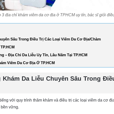
 3 địa chỉ khám viêm da cơ địa ở TPHCM uy tín, bác sĩ giỏi điều 
huyên Sâu Trong Điều Trị Các Loại Viêm Da Cơ Địa/Chàm
c TP.HCM
g – Địa Chỉ Da Liễu Uy Tín, Lâu Năm Tại TP.HCM
hám Viêm Da Cơ Địa Ở TP.HCM
ng Khám Da Liễu Chuyên Sâu Trong Điề
tiếng với quy trình thăm khám và điều trị các loại viêm da cơ đ
à bền vững.