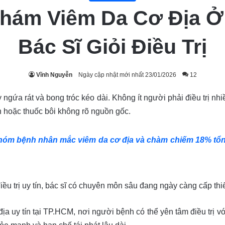
Khám Viêm Da Cơ Địa 
Bác Sĩ Giỏi Điều Trị
Vĩnh Nguyễn
Ngày cập nhật mới nhất 23/01/2026
12
 ngứa rát và bong tróc kéo dài. Không ít người phải điều trị nh
 hoặc thuốc bôi không rõ nguồn gốc.
hóm bệnh nhân mắc viêm da cơ địa và chàm chiếm 18% tổng
iều trị uy tín, bác sĩ có chuyên môn sâu đang ngày càng cấp thiế
ịa uy tín tại TP.HCM, nơi người bệnh có thể yên tâm điều trị vớ