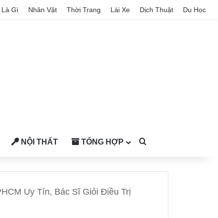
Là Gì
Nhân Vật
Thời Trang
Lái Xe
Dịch Thuật
Du Học
NỘI THẤT
TỔNG HỢP
Search for
CM Uy Tín, Bác Sĩ Giỏi Điều Trị