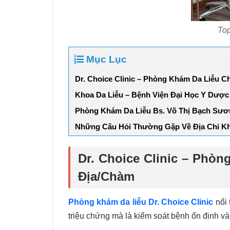
Top
Mục Lục
Dr. Choice Clinic – Phòng Khám Da Liễu C
Khoa Da Liễu – Bệnh Viện Đại Học Y Dượ
Phòng Khám Da Liễu Bs. Võ Thị Bạch Sươn
Những Câu Hỏi Thường Gặp Về Địa Chỉ K
Dr. Choice Clinic – Phò
Địa/Chàm
Phòng khám da liễu Dr. Choice Clinic
nổi 
triệu chứng mà là kiểm soát bệnh ổn định v