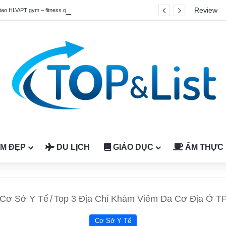
Review
tạo HLV/PT gym – fitness quốc tế được công nhận tại Việt Nam
M ĐẸP
DU LỊCH
GIÁO DỤC
ẨM THỰC
Cơ Sở Y Tế
/
Top 3 Địa Chỉ Khám Viêm Da Cơ Địa Ở TPH
Cơ Sở Y Tế