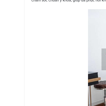
chăm sóc chuẩn y khoa, giúp da phục hồi khỏ