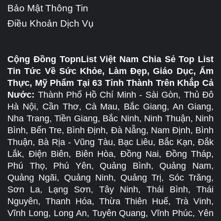
Bảo Mật Thông Tin
Điều Khoản Dịch Vụ
Cộng Đồng TopnList Việt Nam Chia Sẻ Top List
Tin Tức Về Sức Khỏe, Làm Đẹp, Giáo Dục, Ẩm
Thực, Mỹ Phẩm Tại 63 Tỉnh Thành Trên Khắp Cả
Nước:
Thành Phố Hồ Chí Minh - Sài Gòn, Thủ Đô
Hà Nội, Cần Thơ, Cà Mau, Bắc Giang, An Giang,
Nha Trang, Tiền Giang, Bắc Ninh, Ninh Thuận, Ninh
Bình, Bến Tre, Bình Định, Đà Nẵng, Nam Định, Bình
Thuận, Bà Rịa - Vũng Tàu, Bạc Liêu, Bắc Kạn, Đắk
Lắk, Điện Biên, Biên Hòa, Đồng Nai, Đồng Tháp,
Phú Thọ, Phú Yên, Quảng Bình, Quảng Nam,
Quảng Ngãi, Quảng Ninh, Quảng Trị, Sóc Trăng,
Sơn La, Lạng Sơn, Tây Ninh, Thái Bình, Thái
Nguyên, Thanh Hóa, Thừa Thiên Huế, Trà Vinh,
Vĩnh Long, Long An, Tuyên Quang, Vĩnh Phúc, Yên