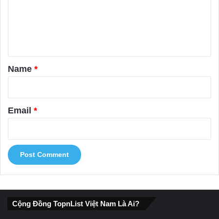
m
e
n
t
*
Name
*
Email
*
Cộng Đồng TopnList Việt Nam Là Ai?