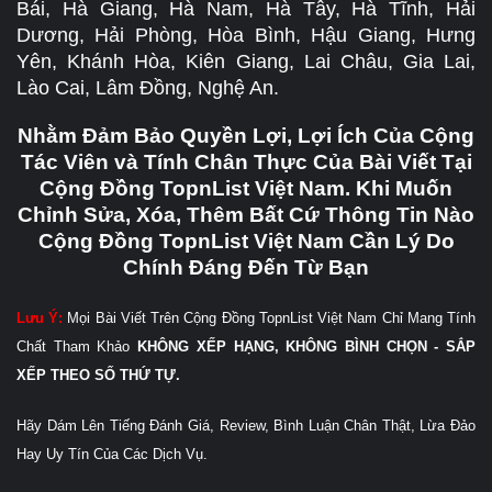
Bái, Hà Giang, Hà Nam, Hà Tây, Hà Tĩnh, Hải
Dương, Hải Phòng, Hòa Bình, Hậu Giang, Hưng
Yên, Khánh Hòa, Kiên Giang, Lai Châu, Gia Lai,
Lào Cai, Lâm Đồng, Nghệ An.
Nhằm Đảm Bảo Quyền Lợi, Lợi Ích Của Cộng
Tác Viên và Tính Chân Thực Của Bài Viết Tại
Cộng Đồng TopnList Việt Nam. Khi Muốn
Chỉnh Sửa, Xóa, Thêm Bất Cứ Thông Tin Nào
Cộng Đồng TopnList Việt Nam Cần Lý Do
Chính Đáng Đến Từ Bạn
Lưu Ý:
Mọi Bài Viết Trên Cộng Đồng TopnList Việt Nam Chỉ Mang Tính
Chất Tham Khảo
KHÔNG XẾP HẠNG, KHÔNG BÌNH CHỌN - SẮP
XẾP THEO SỐ THỨ TỰ.
Hãy Dám Lên Tiếng Đánh Giá, Review, Bình Luận Chân Thật, Lừa Đảo
Hay Uy Tín Của Các Dịch Vụ.