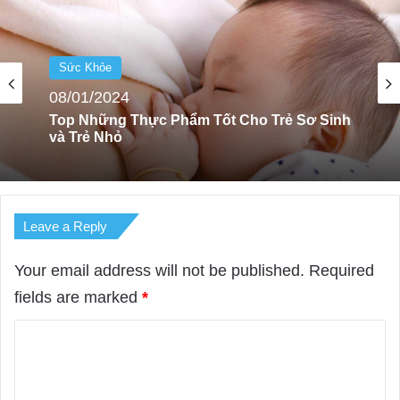
Sức Khỏe
08/01/2024
Top 05 Lợi Ích Tuyệt Vời Của Việc Luyện
Tập Zumba Thường Xuyên
Leave a Reply
Your email address will not be published.
Required
fields are marked
*
C
o
m