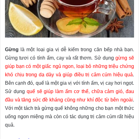
Gừng
là một loại gia vị dễ kiếm trong căn bếp nhà bạn.
Gừng tươi có tính ấm, cay và rất thơm. Sử dụng
gừng sẽ
giúp bạn có một giấc ngủ ngon, loại bỏ những triệu chứng
khó chịu trong dạ dày và giúp điều trị cảm cúm hiệu quả
.
Bên cạnh đó, quế là một gia vị với tính ấm, vị cay hơi ngọt.
Sử dụng
quế sẽ giúp làm ấm cơ thể, chữa cảm gió, đau
đầu và tăng sức đề kháng cũng như khí độc từ bên ngoài
.
Với một tách trà gừng quế không những cho bạn một thức
uống ngon miệng mà còn có tác dụng trị cảm cúm rất hiệu
quả.