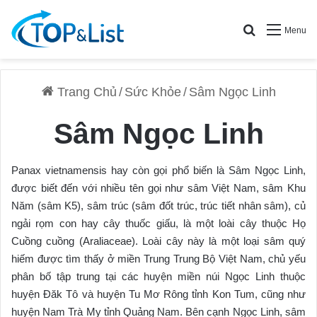
Search for
Menu
Trang Chủ
/
Sức Khỏe
/
Sâm Ngọc Linh
Sâm Ngọc Linh
Panax vietnamensis hay còn gọi phổ biến là
Sâm Ngọc Linh
,
được biết đến với nhiều tên gọi như sâm Việt Nam, sâm Khu
Năm (sâm K5), sâm trúc (sâm đốt trúc, trúc tiết nhân sâm), củ
ngải rọm con hay cây thuốc giấu, là một loài cây thuộc Họ
Cuồng cuồng (Araliaceae). Loài cây này là một loại sâm quý
hiếm được tìm thấy ở miền Trung Trung Bộ Việt Nam, chủ yếu
phân bố tập trung tại các huyện miền núi Ngọc Linh thuộc
huyện Đăk Tô và huyện Tu Mơ Rông tỉnh Kon Tum, cũng như
huyện Nam Trà My tỉnh Quảng Nam. Bên cạnh Ngọc Linh, sâm