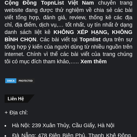
Cộng Đồng TopnList Việt Nam
chuyên trang
website đang được thử nghiệm về chia sẻ các bài
viết tổng hợp, đánh giá, review, thống kê các địa
chỉ, địa điểm, dịch vụ,… tốt nhất, uy tín nhất ở dạng
danh sách liệt kê
KHÔNG XẾP HẠNG, KHÔNG
BÌNH CHỌN
. Các bài viết tại
Topnlist
dựa trên sự
tổng hợp ý kiến của người dùng từ nhiều nguồn trên
internet. Chính vì thế các bài viết của trang chúng
tôi có mục đích tham khảo,…..
Xem thêm
Liên Hệ
+ Địa chỉ:
Hà Nội:
239 Xuân Thủy, Cầu Giấy, Hà Nội
Đà Nẵng:
478 Điện Biên Phủ, Thanh Khê Đông,