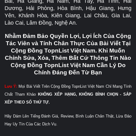
Bái, Hà Giang, Hà Nam, Hà Tây, Hà Tĩnh, Hải
Dương, Hải Phòng, Hòa Bình, Hậu Giang, Hưng
Yên, Khánh Hòa, Kiên Giang, Lai Châu, Gia Lai,
Lào Cai, Lâm Đồng, Nghệ An.
Nhằm Đảm Bảo Quyền Lợi, Lợi Ích Của Cộng
Tác Viên và Tính Chân Thực Của Bài Viết Tại
Cộng Đồng TopnList Việt Nam. Khi Muốn
Chỉnh Sửa, Xóa, Thêm Bất Cứ Thông Tin Nào
Cộng Đồng TopnList Việt Nam Cần Lý Do
Chính Đáng Đến Từ Bạn
Lưu Ý:
Mọi Bài Viết Trên Cộng Đồng TopnList Việt Nam Chỉ Mang Tính
Chất Tham Khảo
KHÔNG XẾP HẠNG, KHÔNG BÌNH CHỌN - SẮP
XẾP THEO SỐ THỨ TỰ.
Hãy Dám Lên Tiếng Đánh Giá, Review, Bình Luận Chân Thật, Lừa Đảo
Hay Uy Tín Của Các Dịch Vụ.