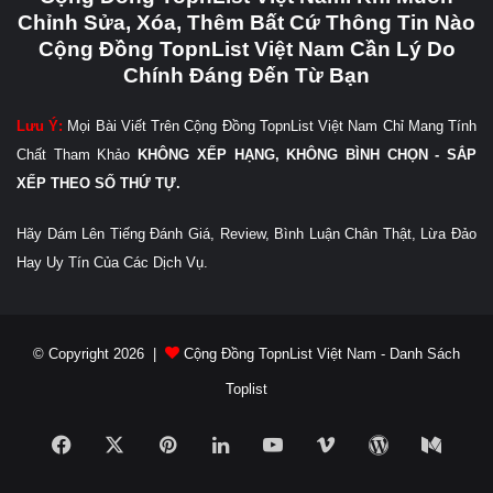
Chỉnh Sửa, Xóa, Thêm Bất Cứ Thông Tin Nào
Cộng Đồng TopnList Việt Nam Cần Lý Do
Chính Đáng Đến Từ Bạn
Lưu Ý:
Mọi Bài Viết Trên Cộng Đồng TopnList Việt Nam Chỉ Mang Tính
Chất Tham Khảo
KHÔNG XẾP HẠNG, KHÔNG BÌNH CHỌN - SẮP
XẾP THEO SỐ THỨ TỰ.
Hãy Dám Lên Tiếng Đánh Giá, Review, Bình Luận Chân Thật, Lừa Đảo
Hay Uy Tín Của Các Dịch Vụ.
© Copyright 2026 |
Cộng Đồng TopnList Việt Nam - Danh Sách
Toplist
Facebook
X
Pinterest
LinkedIn
YouTube
Vimeo
WordPress
Medi