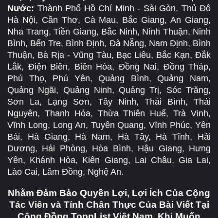
Nước:
Thành Phố Hồ Chí Minh - Sài Gòn, Thủ Đô
Hà Nội, Cần Thơ, Cà Mau, Bắc Giang, An Giang,
Nha Trang, Tiền Giang, Bắc Ninh, Ninh Thuận, Ninh
Bình, Bến Tre, Bình Định, Đà Nẵng, Nam Định, Bình
Thuận, Bà Rịa - Vũng Tàu, Bạc Liêu, Bắc Kạn, Đắk
Lắk, Điện Biên, Biên Hòa, Đồng Nai, Đồng Tháp,
Phú Thọ, Phú Yên, Quảng Bình, Quảng Nam,
Quảng Ngãi, Quảng Ninh, Quảng Trị, Sóc Trăng,
Sơn La, Lạng Sơn, Tây Ninh, Thái Bình, Thái
Nguyên, Thanh Hóa, Thừa Thiên Huế, Trà Vinh,
Vĩnh Long, Long An, Tuyên Quang, Vĩnh Phúc, Yên
Bái, Hà Giang, Hà Nam, Hà Tây, Hà Tĩnh, Hải
Dương, Hải Phòng, Hòa Bình, Hậu Giang, Hưng
Yên, Khánh Hòa, Kiên Giang, Lai Châu, Gia Lai,
Lào Cai, Lâm Đồng, Nghệ An.
Nhằm Đảm Bảo Quyền Lợi, Lợi Ích Của Cộng
Tác Viên và Tính Chân Thực Của Bài Viết Tại
Cộng Đồng TopnList Việt Nam. Khi Muốn