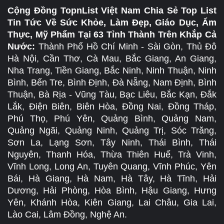
Cộng Đồng TopnList Việt Nam Chia Sẻ Top List
Tin Tức Về Sức Khỏe, Làm Đẹp, Giáo Dục, Ẩm
Thực, Mỹ Phẩm Tại 63 Tỉnh Thành Trên Khắp Cả
Nước:
Thành Phố Hồ Chí Minh - Sài Gòn, Thủ Đô
Hà Nội, Cần Thơ, Cà Mau, Bắc Giang, An Giang,
Nha Trang, Tiền Giang, Bắc Ninh, Ninh Thuận, Ninh
Bình, Bến Tre, Bình Định, Đà Nẵng, Nam Định, Bình
Thuận, Bà Rịa - Vũng Tàu, Bạc Liêu, Bắc Kạn, Đắk
Lắk, Điện Biên, Biên Hòa, Đồng Nai, Đồng Tháp,
Phú Thọ, Phú Yên, Quảng Bình, Quảng Nam,
Quảng Ngãi, Quảng Ninh, Quảng Trị, Sóc Trăng,
Sơn La, Lạng Sơn, Tây Ninh, Thái Bình, Thái
Nguyên, Thanh Hóa, Thừa Thiên Huế, Trà Vinh,
Vĩnh Long, Long An, Tuyên Quang, Vĩnh Phúc, Yên
Bái, Hà Giang, Hà Nam, Hà Tây, Hà Tĩnh, Hải
Dương, Hải Phòng, Hòa Bình, Hậu Giang, Hưng
Yên, Khánh Hòa, Kiên Giang, Lai Châu, Gia Lai,
Lào Cai, Lâm Đồng, Nghệ An.