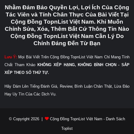
Nhằm Đảm Bảo Quyền Lợi, Lợi Ích Của Cộng
Tác Viên và Tính Chân Thực Của Bài Viết Tại
Cộng Đồng TopnList Việt Nam. Khi Muốn
Chỉnh Sửa, Xóa, Thêm Bất Cứ Thông Tin Nào
Cộng Đồng TopnList Việt Nam Cần Lý Do
Chính Đáng Đến Từ Bạn
Lưu Ý:
Mọi Bài Viết Trên Cộng Đồng TopnList Việt Nam Chỉ Mang Tính
Chất Tham Khảo
KHÔNG XẾP HẠNG, KHÔNG BÌNH CHỌN - SẮP
XẾP THEO SỐ THỨ TỰ.
Hãy Dám Lên Tiếng Đánh Giá, Review, Bình Luận Chân Thật, Lừa Đảo
Hay Uy Tín Của Các Dịch Vụ.
© Copyright 2026 |
Cộng Đồng TopnList Việt Nam - Danh Sách
Toplist