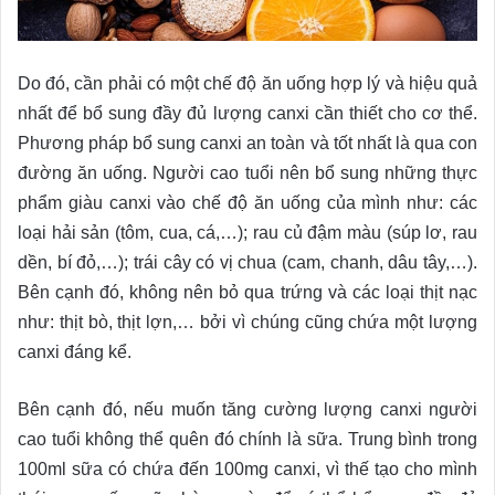
Do đó, cần phải có một chế độ ăn uống hợp lý và hiệu quả
nhất để bổ sung đầy đủ lượng canxi cần thiết cho cơ thể.
Phương pháp bổ sung canxi an toàn và tốt nhất là qua con
đường ăn uống. Người cao tuổi nên bổ sung những thực
phẩm giàu canxi vào chế độ ăn uống của mình như: các
loại hải sản (tôm, cua, cá,…); rau củ đậm màu (súp lơ, rau
dền, bí đỏ,…); trái cây có vị chua (cam, chanh, dâu tây,…).
Bên cạnh đó, không nên bỏ qua trứng và các loại thịt nạc
như: thịt bò, thịt lợn,… bởi vì chúng cũng chứa một lượng
canxi đáng kể.
Bên cạnh đó, nếu muốn tăng cường lượng canxi người
cao tuổi không thể quên đó chính là sữa. Trung bình trong
100ml sữa có chứa đến 100mg canxi, vì thế tạo cho mình