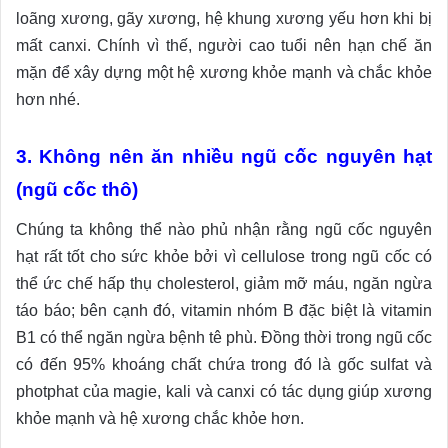
loãng xương, gãy xương, hệ khung xương yếu hơn khi bị
mất canxi. Chính vì thế, người cao tuổi nên hạn chế ăn
mặn để xây dựng một hệ xương khỏe mạnh và chắc khỏe
hơn nhé.
3. Không nên ăn nhiều ngũ cốc nguyên hạt
(ngũ cốc thô)
Chúng ta không thể nào phủ nhận rằng ngũ cốc nguyên
hạt rất tốt cho sức khỏe bởi vì cellulose trong ngũ cốc có
thể ức chế hấp thụ cholesterol, giảm mỡ máu, ngăn ngừa
táo báo; bên cạnh đó, vitamin nhóm B đặc biệt là vitamin
B1 có thể ngăn ngừa bệnh tê phù. Đồng thời trong ngũ cốc
có đến 95% khoáng chất chứa trong đó là gốc sulfat và
photphat của magie, kali và canxi có tác dụng giúp xương
khỏe mạnh và hệ xương chắc khỏe hơn.