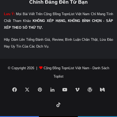
Chính Đáng Đến Từ Bạn
Lưu Ý:
Mọi Bài Viết Trên Cộng Đồng TopnList Việt Nam Chỉ Mang Tính
Chất Tham Khảo
KHÔNG XẾP HẠNG, KHÔNG BÌNH CHỌN - SẮP
XẾP THEO SỐ THỨ TỰ.
Hãy Dám Lên Tiếng Đánh Giá, Review, Bình Luận Chân Thật, Lừa Đảo
Hay Uy Tín Của Các Dịch Vụ.
© Copyright 2026 |
Cộng Đồng TopnList Việt Nam - Danh Sách
Toplist
Facebook
X
Pinterest
LinkedIn
YouTube
Vimeo
WordPress
Medi
TikTok