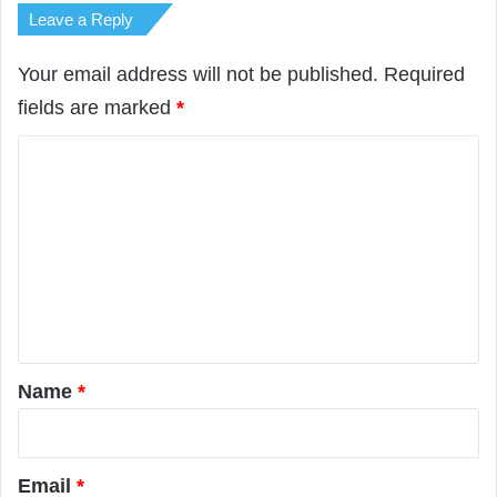
Leave a Reply
Your email address will not be published.
Required
fields are marked
*
C
o
m
m
e
n
t
*
Name
*
Email
*