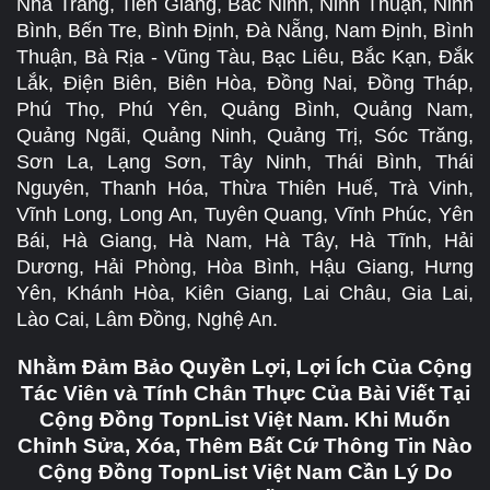
Nha Trang, Tiền Giang, Bắc Ninh, Ninh Thuận, Ninh
Bình, Bến Tre, Bình Định, Đà Nẵng, Nam Định, Bình
Thuận, Bà Rịa - Vũng Tàu, Bạc Liêu, Bắc Kạn, Đắk
Lắk, Điện Biên, Biên Hòa, Đồng Nai, Đồng Tháp,
Phú Thọ, Phú Yên, Quảng Bình, Quảng Nam,
Quảng Ngãi, Quảng Ninh, Quảng Trị, Sóc Trăng,
Sơn La, Lạng Sơn, Tây Ninh, Thái Bình, Thái
Nguyên, Thanh Hóa, Thừa Thiên Huế, Trà Vinh,
Vĩnh Long, Long An, Tuyên Quang, Vĩnh Phúc, Yên
Bái, Hà Giang, Hà Nam, Hà Tây, Hà Tĩnh, Hải
Dương, Hải Phòng, Hòa Bình, Hậu Giang, Hưng
Yên, Khánh Hòa, Kiên Giang, Lai Châu, Gia Lai,
Lào Cai, Lâm Đồng, Nghệ An.
Nhằm Đảm Bảo Quyền Lợi, Lợi Ích Của Cộng
Tác Viên và Tính Chân Thực Của Bài Viết Tại
Cộng Đồng TopnList Việt Nam. Khi Muốn
Chỉnh Sửa, Xóa, Thêm Bất Cứ Thông Tin Nào
Cộng Đồng TopnList Việt Nam Cần Lý Do