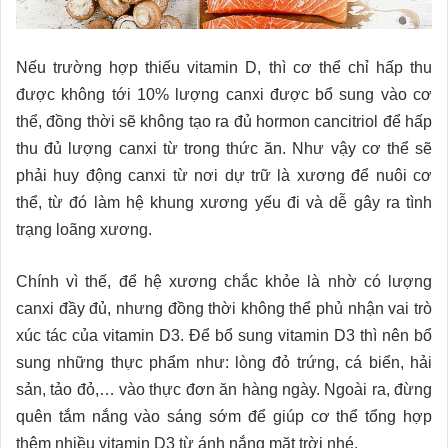
Nếu trường hợp thiếu vitamin D, thì cơ thể chỉ hấp thu
được không tới 10% lượng canxi được bổ sung vào cơ
thể, đồng thời sẽ không tạo ra đủ hormon cancitriol để hấp
thu đủ lượng canxi từ trong thức ăn. Như vậy cơ thể sẽ
phải huy động canxi từ nơi dự trữ là xương để nuôi cơ
thể, từ đó làm hệ khung xương yếu đi và dễ gây ra tình
trạng loãng xương.
Chính vì thế, để hệ xương chắc khỏe là nhờ có lượng
canxi đầy đủ, nhưng đồng thời không thể phủ nhận vai trò
xúc tác của vitamin D3. Để bổ sung vitamin D3 thì nên bổ
sung những thực phẩm như: lòng đỏ trứng, cá biển, hải
sản, tảo đỏ,… vào thực đơn ăn hàng ngày. Ngoài ra, đừng
quên tắm nắng vào sáng sớm để giúp cơ thể tổng hợp
thêm nhiều vitamin D3 từ ánh nắng mặt trời nhé.