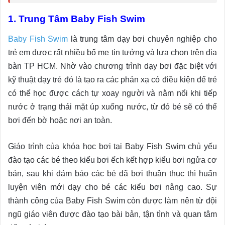
1. Trung Tâm Baby Fish Swim
Baby Fish Swim
là trung tâm dạy bơi chuyên nghiệp cho
trẻ em được rất nhiều bố mẹ tin tưởng và lựa chọn trên địa
bàn TP HCM. Nhờ vào chương trình dạy bơi đặc biệt với
kỹ thuật dạy trẻ đó là tạo ra các phản xạ có điều kiện để trẻ
có thể học được cách tự xoay người và nằm nổi khi tiếp
nước ở trạng thái mặt úp xuống nước, từ đó bé sẽ có thể
bơi đến bờ hoặc nơi an toàn.
Giáo trình của khóa học bơi tại Baby Fish Swim chủ yếu
đào tạo các bé theo kiểu bơi ếch kết hợp kiểu bơi ngửa cơ
bản, sau khi đảm bảo các bé đã bơi thuần thục thì huấn
luyện viên mới dạy cho bé các kiểu bơi nâng cao. Sự
thành công của Baby Fish Swim còn được làm nên từ đội
ngũ giáo viên được đào tạo bài bản, tận tình và quan tâm