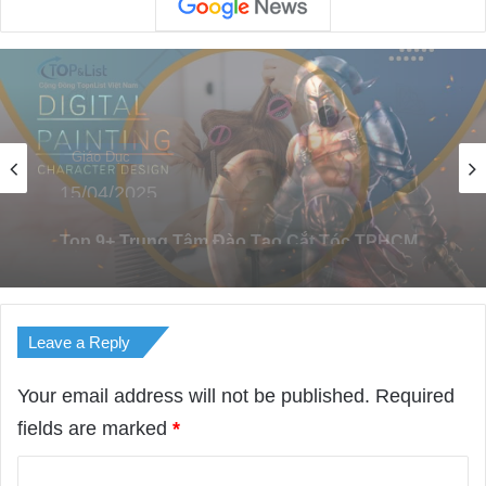
Giáo Dục
02/12/2022
Top 7 Khóa Học Digital Painting Nổi Tiếng Ở
HCM
Leave a Reply
Your email address will not be published.
Required
fields are marked
*
C