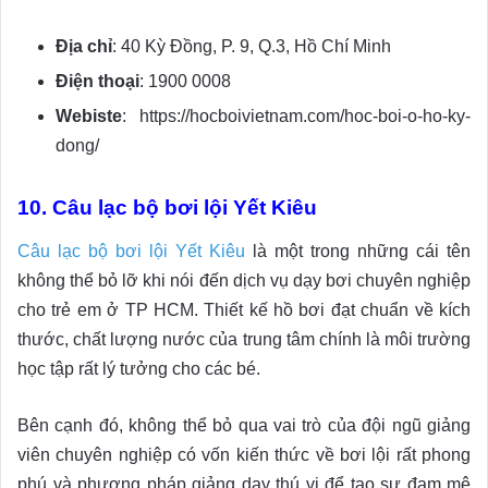
Địa chỉ
: 40 Kỳ Đồng, P. 9, Q.3, Hồ Chí Minh
Điện thoại
: 1900 0008
Webiste
: https://hocboivietnam.com/hoc-boi-o-ho-ky-
dong/
10. Câu lạc bộ bơi lội Yết Kiêu
Câu lạc bộ bơi lội Yết Kiêu
là một trong những cái tên
không thể bỏ lỡ khi nói đến dịch vụ dạy bơi chuyên nghiệp
cho trẻ em ở TP HCM. Thiết kế hồ bơi đạt chuẩn về kích
thước, chất lượng nước của trung tâm chính là môi trường
học tập rất lý tưởng cho các bé.
Bên cạnh đó, không thể bỏ qua vai trò của đội ngũ giảng
viên chuyên nghiệp có vốn kiến thức về bơi lội rất phong
phú và phương pháp giảng dạy thú vị để tạo sự đam mê