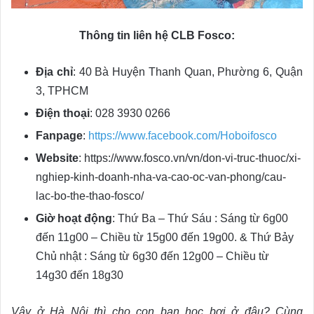
Thông tin liên hệ CLB Fosco:
Địa chỉ
: 40 Bà Huyện Thanh Quan, Phường 6, Quận
3, TPHCM
Điện thoại
: 028 3930 0266
Fanpage
:
https://www.facebook.com/Hoboifosco
Website
: https://www.fosco.vn/vn/don-vi-truc-thuoc/xi-
nghiep-kinh-doanh-nha-va-cao-oc-van-phong/cau-
lac-bo-the-thao-fosco/
Giờ hoạt động
: Thứ Ba – Thứ Sáu : Sáng từ 6g00
đến 11g00 – Chiều từ 15g00 đến 19g00. & Thứ Bảy
Chủ nhật : Sáng từ 6g30 đến 12g00 – Chiều từ
14g30 đến 18g30
Vậy ở Hà Nội thì cho con bạn học bơi ở đâu? Cùng