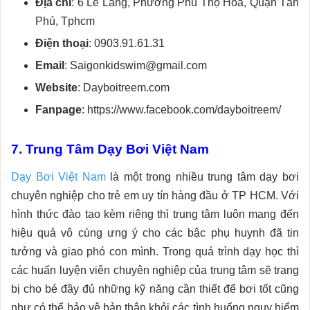
Địa chỉ
: 6 Lê Lăng, Phường Phú Thọ Hòa, Quận Tân
Phú, Tphcm
Điện thoại
: 0903.91.61.31
Email
: Saigonkidswim@gmail.com
Website
: Dayboitreem.com
Fanpage
: https://www.facebook.com/dayboitreem/
7. Trung Tâm Dạy Bơi Việt Nam
Dạy Bơi Việt Nam
là một trong nhiều trung tâm dạy bơi
chuyên nghiệp cho trẻ em uy tín hàng đầu ở TP HCM. Với
hình thức đào tạo kèm riêng thì trung tâm luôn mang đến
hiệu quả vô cùng ưng ý cho các bậc phụ huynh đã tin
tưởng và giao phó con mình. Trong quá trình dạy học thì
các huấn luyện viên chuyên nghiệp của trung tâm sẽ trang
bị cho bé đầy đủ những kỹ năng cần thiết để bơi tốt cũng
như có thể bảo vệ bản thân khỏi các tình huống nguy hiểm