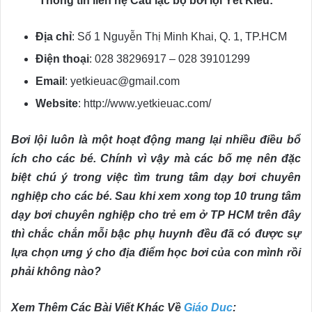
Thông tin liên hệ Câu lạc bộ bơi lội Yết Kiêu:
Địa chỉ
: Số 1 Nguyễn Thị Minh Khai, Q. 1, TP.HCM
Điện thoại
: 028 38296917 – 028 39101299
Email
: yetkieuac@gmail.com
Website
: http://www.yetkieuac.com/
Bơi lội luôn là một hoạt động mang lại nhiều điều bổ
ích cho các bé. Chính vì vậy mà các bố mẹ nên đặc
biệt chú ý trong việc tìm trung tâm dạy bơi chuyên
nghiệp cho các bé. Sau khi xem xong top 10 trung tâm
dạy bơi chuyên nghiệp cho trẻ em ở TP HCM trên đây
thì chắc chắn mỗi bậc phụ huynh đều đã có được sự
lựa chọn ưng ý cho địa điểm học bơi của con mình rồi
phải không nào?
Xem Thêm Các Bài Viết Khác Về
Giáo Dục
: