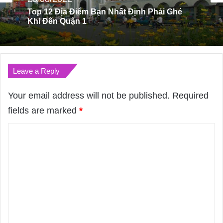
Top 05 Bí Quyết Luyện Thanh Để Có Giọng
Hát Hay
Leave a Reply
Your email address will not be published.
Required
fields are marked
*
C
o
m
m
e
n
t