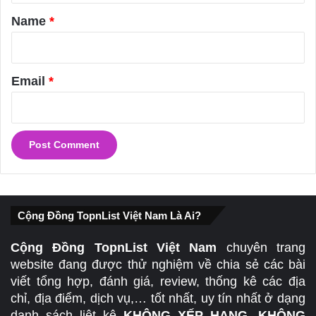
*
Name
*
Email
*
Cộng Đồng TopnList Việt Nam Là Ai?
Cộng Đồng TopnList Việt Nam
chuyên trang
website đang được thử nghiệm về chia sẻ các bài
viết tổng hợp, đánh giá, review, thống kê các địa
chỉ, địa điểm, dịch vụ,… tốt nhất, uy tín nhất ở dạng
danh sách liệt kê
KHÔNG XẾP HẠNG, KHÔNG