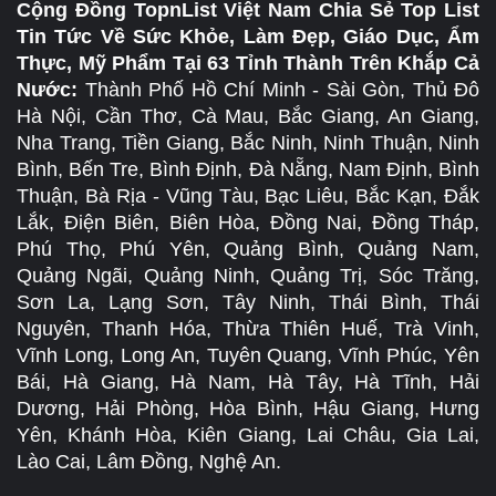
Cộng Đồng TopnList Việt Nam Chia Sẻ Top List
Tin Tức Về Sức Khỏe, Làm Đẹp, Giáo Dục, Ẩm
Thực, Mỹ Phẩm Tại 63 Tỉnh Thành Trên Khắp Cả
Nước:
Thành Phố Hồ Chí Minh - Sài Gòn, Thủ Đô
Hà Nội, Cần Thơ, Cà Mau, Bắc Giang, An Giang,
Nha Trang, Tiền Giang, Bắc Ninh, Ninh Thuận, Ninh
Bình, Bến Tre, Bình Định, Đà Nẵng, Nam Định, Bình
Thuận, Bà Rịa - Vũng Tàu, Bạc Liêu, Bắc Kạn, Đắk
Lắk, Điện Biên, Biên Hòa, Đồng Nai, Đồng Tháp,
Phú Thọ, Phú Yên, Quảng Bình, Quảng Nam,
Quảng Ngãi, Quảng Ninh, Quảng Trị, Sóc Trăng,
Sơn La, Lạng Sơn, Tây Ninh, Thái Bình, Thái
Nguyên, Thanh Hóa, Thừa Thiên Huế, Trà Vinh,
Vĩnh Long, Long An, Tuyên Quang, Vĩnh Phúc, Yên
Bái, Hà Giang, Hà Nam, Hà Tây, Hà Tĩnh, Hải
Dương, Hải Phòng, Hòa Bình, Hậu Giang, Hưng
Yên, Khánh Hòa, Kiên Giang, Lai Châu, Gia Lai,
Lào Cai, Lâm Đồng, Nghệ An.