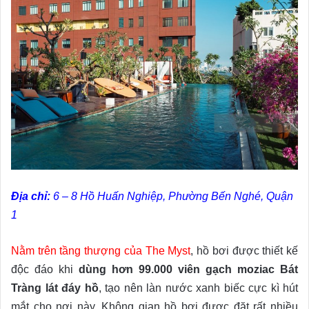
Địa chỉ:
6 – 8 Hồ Huấn Nghiệp, Phường Bến Nghé, Quận
1
Nằm trên tầng thượng của The Myst
, hồ bơi được thiết kế
độc đáo khi
dùng hơn 99.000 viên gạch moziac Bát
Tràng lát đáy hồ
, tạo nên làn nước xanh biếc cực kì hút
mắt cho nơi này. Không gian hồ bơi được đặt rất nhiều