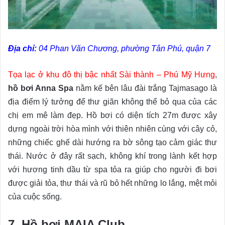
Địa chỉ:
04 Phan Văn Chương, phường Tân Phú, quận 7
Tọa lạc ở khu đô thị bậc nhất Sài thành – Phú Mỹ Hưng
,
hồ bơi Anna Spa
nằm kế bên lâu đài trắng Tajmasago là
địa điểm lý tưởng để thư giãn không thể bỏ qua của các
chị em mê làm đẹp. Hồ bơi có diện tích 27m được xây
dựng ngoài trời hòa mình với thiên nhiên cùng với cây cỏ,
những chiếc ghế dài hướng ra bờ sông tạo cảm giác thư
thái. Nước ở đây rất sạch, không khí trong lành kết hợp
với hương tinh dầu từ spa tỏa ra giúp cho người đi bơi
được giải tỏa, thư thái và rũ bỏ hết những lo lắng, mệt mỏi
của cuộc sống.
7. Hồ bơi MAIA Club