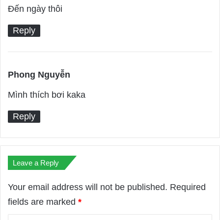
a
Đến ngày thôi
y
Reply
s
:
Phong Nguyễn
s
a
Mình thích bơi kaka
y
Reply
s
:
Leave a Reply
Your email address will not be published.
Required
fields are marked
*