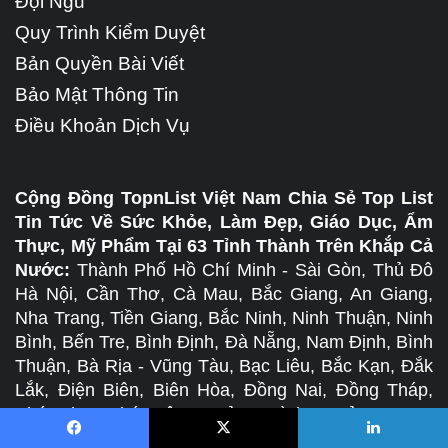
Đội Ngũ
Quy Trình Kiểm Duyệt
Bản Quyền Bài Viết
Bảo Mật Thông Tin
Điều Khoản Dịch Vụ
Cộng Đồng TopnList Việt Nam Chia Sẻ Top List
Tin Tức Về Sức Khỏe, Làm Đẹp, Giáo Dục, Ẩm
Thực, Mỹ Phẩm Tại 63 Tỉnh Thành Trên Khắp Cả
Nước:
Thành Phố Hồ Chí Minh - Sài Gòn, Thủ Đô
Hà Nội, Cần Thơ, Cà Mau, Bắc Giang, An Giang,
Nha Trang, Tiền Giang, Bắc Ninh, Ninh Thuận, Ninh
Bình, Bến Tre, Bình Định, Đà Nẵng, Nam Định, Bình
Thuận, Bà Rịa - Vũng Tàu, Bạc Liêu, Bắc Kạn, Đắk
Lắk, Điện Biên, Biên Hòa, Đồng Nai, Đồng Tháp,
Phú Thọ, Phú Yên, Quảng Bình, Quảng Nam,
Quảng Ngãi, Quảng Ninh, Quảng Trị, Sóc Trăng,