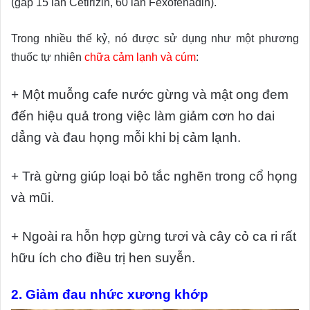
(gấp 15 lần Cetirizin, 60 lần Fexofenadin).
Trong nhiều thế kỷ, nó được sử dụng như một phương
thuốc tự nhiên
chữa cảm lạnh và cúm
:
+ Một muỗng cafe nước gừng và mật ong đem
đến hiệu quả trong việc làm giảm cơn ho dai
dẳng và đau họng mỗi khi bị cảm lạnh.
+ Trà gừng giúp loại bỏ tắc nghẽn trong cổ họng
và mũi.
+ Ngoài ra hỗn hợp gừng tươi và cây cỏ ca ri rất
hữu ích cho điều trị hen suyễn.
2. Giảm đau nhức xương khớp