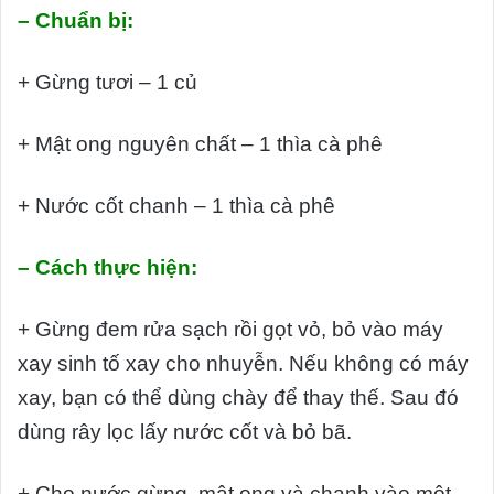
– Chuẩn bị:
+ Gừng tươi – 1 củ
+ Mật ong nguyên chất – 1 thìa cà phê
+ Nước cốt chanh – 1 thìa cà phê
– Cách thực hiện:
+ Gừng đem rửa sạch rồi gọt vỏ, bỏ vào máy
xay sinh tố xay cho nhuyễn. Nếu không có máy
xay, bạn có thể dùng chày để thay thế. Sau đó
dùng rây lọc lấy nước cốt và bỏ bã.
+ Cho nước gừng, mật ong và chanh vào một