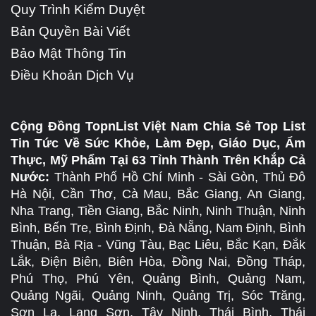
Quy Trình Kiểm Duyệt
Bản Quyền Bài Viết
Bảo Mật Thông Tin
Điều Khoản Dịch Vụ
Cộng Đồng TopnList Việt Nam Chia Sẻ Top List
Tin Tức Về Sức Khỏe, Làm Đẹp, Giáo Dục, Ẩm
Thực, Mỹ Phẩm Tại 63 Tỉnh Thành Trên Khắp Cả
Nước:
Thành Phố Hồ Chí Minh - Sài Gòn, Thủ Đô
Hà Nội, Cần Thơ, Cà Mau, Bắc Giang, An Giang,
Nha Trang, Tiền Giang, Bắc Ninh, Ninh Thuận, Ninh
Bình, Bến Tre, Bình Định, Đà Nẵng, Nam Định, Bình
Thuận, Bà Rịa - Vũng Tàu, Bạc Liêu, Bắc Kạn, Đắk
Lắk, Điện Biên, Biên Hòa, Đồng Nai, Đồng Tháp,
Phú Thọ, Phú Yên, Quảng Bình, Quảng Nam,
Quảng Ngãi, Quảng Ninh, Quảng Trị, Sóc Trăng,
Sơn La, Lạng Sơn, Tây Ninh, Thái Bình, Thái