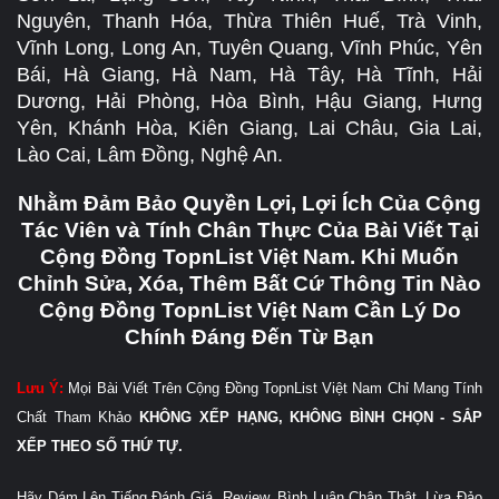
Nguyên, Thanh Hóa, Thừa Thiên Huế, Trà Vinh,
Vĩnh Long, Long An, Tuyên Quang, Vĩnh Phúc, Yên
Bái, Hà Giang, Hà Nam, Hà Tây, Hà Tĩnh, Hải
Dương, Hải Phòng, Hòa Bình, Hậu Giang, Hưng
Yên, Khánh Hòa, Kiên Giang, Lai Châu, Gia Lai,
Lào Cai, Lâm Đồng, Nghệ An.
Nhằm Đảm Bảo Quyền Lợi, Lợi Ích Của Cộng
Tác Viên và Tính Chân Thực Của Bài Viết Tại
Cộng Đồng TopnList Việt Nam. Khi Muốn
Chỉnh Sửa, Xóa, Thêm Bất Cứ Thông Tin Nào
Cộng Đồng TopnList Việt Nam Cần Lý Do
Chính Đáng Đến Từ Bạn
Lưu Ý:
Mọi Bài Viết Trên Cộng Đồng TopnList Việt Nam Chỉ Mang Tính
Chất Tham Khảo
KHÔNG XẾP HẠNG, KHÔNG BÌNH CHỌN - SẮP
XẾP THEO SỐ THỨ TỰ.
Hãy Dám Lên Tiếng Đánh Giá, Review, Bình Luận Chân Thật, Lừa Đảo