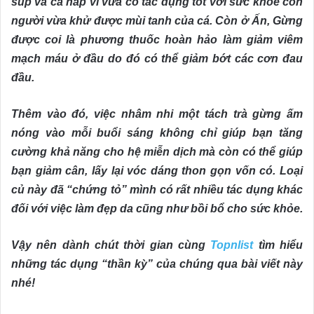
súp và cá hấp vì vừa có tác dụng tốt với sức khoẻ con
người vừa khử được mùi tanh của cá. Còn ở Ấn, Gừng
được coi là phương thuốc hoàn hảo làm giảm viêm
mạch máu ở đầu do đó có thể giảm bớt các cơn đau
đầu.
Thêm vào đó, việc nhâm nhi một tách trà gừng ấm
nóng vào mỗi buổi sáng không chỉ giúp bạn tăng
cường khả năng cho hệ miễn dịch mà còn có thể giúp
bạn giảm cân, lấy lại vóc dáng thon gọn vốn có. Loại
củ này đã “chứng tỏ” mình có rất nhiều tác dụng khác
đối với việc làm đẹp da cũng như bồi bổ cho sức khỏe.
Vậy nên dành chút thời gian cùng
Topnlist
tìm hiểu
những tác dụng “thần kỳ” của chúng qua bài viết này
nhé!