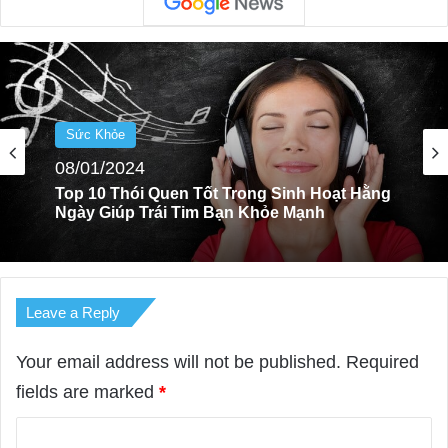
Sức Khỏe
09/07/2025
Top 6 Cửa Hàng Thực Phẩm Chay Organic
Ở Sài Gòn
Leave a Reply
Your email address will not be published.
Required
fields are marked
*
C