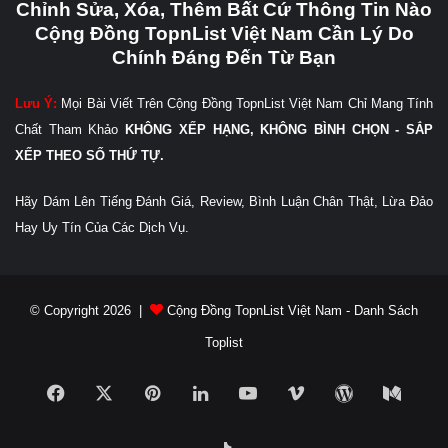
Chỉnh Sửa, Xóa, Thêm Bất Cứ Thông Tin Nào
Cộng Đồng TopnList Việt Nam Cần Lý Do
Chính Đáng Đến Từ Bạn
Lưu Ý:
Mọi Bài Viết Trên Cộng Đồng TopnList Việt Nam Chỉ Mang Tính
Chất Tham Khảo
KHÔNG XẾP HẠNG, KHÔNG BÌNH CHỌN - SẮP
XẾP THEO SỐ THỨ TỰ.
Hãy Dám Lên Tiếng Đánh Giá, Review, Bình Luận Chân Thật, Lừa Đảo
Hay Uy Tín Của Các Dịch Vụ.
© Copyright 2026 |
Cộng Đồng TopnList Việt Nam - Danh Sách
Toplist
Facebook
X
Pinterest
LinkedIn
YouTube
Vimeo
WordPress
Medi