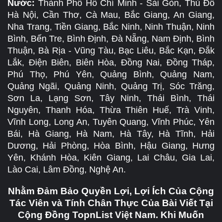
Nước:
Thành Phố Hồ Chí Minh - Sài Gòn, Thủ Đô
Hà Nội, Cần Thơ, Cà Mau, Bắc Giang, An Giang,
Nha Trang, Tiền Giang, Bắc Ninh, Ninh Thuận, Ninh
Bình, Bến Tre, Bình Định, Đà Nẵng, Nam Định, Bình
Thuận, Bà Rịa - Vũng Tàu, Bạc Liêu, Bắc Kạn, Đắk
Lắk, Điện Biên, Biên Hòa, Đồng Nai, Đồng Tháp,
Phú Thọ, Phú Yên, Quảng Bình, Quảng Nam,
Quảng Ngãi, Quảng Ninh, Quảng Trị, Sóc Trăng,
Sơn La, Lạng Sơn, Tây Ninh, Thái Bình, Thái
Nguyên, Thanh Hóa, Thừa Thiên Huế, Trà Vinh,
Vĩnh Long, Long An, Tuyên Quang, Vĩnh Phúc, Yên
Bái, Hà Giang, Hà Nam, Hà Tây, Hà Tĩnh, Hải
Dương, Hải Phòng, Hòa Bình, Hậu Giang, Hưng
Yên, Khánh Hòa, Kiên Giang, Lai Châu, Gia Lai,
Lào Cai, Lâm Đồng, Nghệ An.
Nhằm Đảm Bảo Quyền Lợi, Lợi Ích Của Cộng
Tác Viên và Tính Chân Thực Của Bài Viết Tại
Cộng Đồng TopnList Việt Nam. Khi Muốn