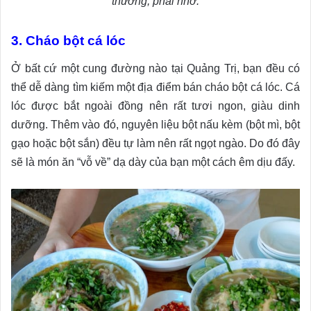
thương, phải nhớ.
3. Cháo bột cá lóc
Ở bất cứ một cung đường nào tại Quảng Trị, bạn đều có
thể dễ dàng tìm kiếm một địa điểm bán cháo bột cá lóc. Cá
lóc được bắt ngoài đồng nên rất tươi ngon, giàu dinh
dưỡng. Thêm vào đó, nguyên liệu bột nấu kèm (bột mì, bột
gạo hoặc bột sắn) đều tự làm nên rất ngọt ngào. Do đó đây
sẽ là món ăn “vỗ về” dạ dày của bạn một cách êm dịu đấy.