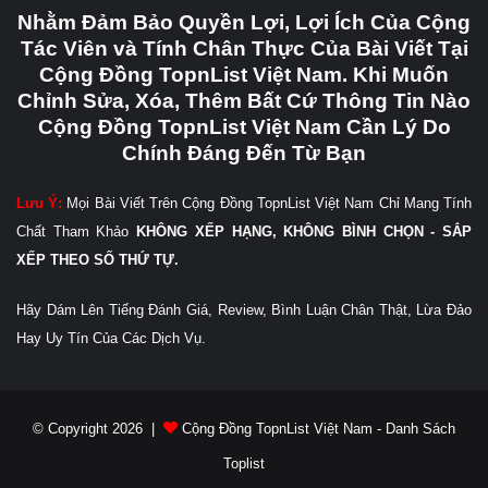
Nhằm Đảm Bảo Quyền Lợi, Lợi Ích Của Cộng
Tác Viên và Tính Chân Thực Của Bài Viết Tại
Cộng Đồng TopnList Việt Nam. Khi Muốn
Chỉnh Sửa, Xóa, Thêm Bất Cứ Thông Tin Nào
Cộng Đồng TopnList Việt Nam Cần Lý Do
Chính Đáng Đến Từ Bạn
Lưu Ý:
Mọi Bài Viết Trên Cộng Đồng TopnList Việt Nam Chỉ Mang Tính
Chất Tham Khảo
KHÔNG XẾP HẠNG, KHÔNG BÌNH CHỌN - SẮP
XẾP THEO SỐ THỨ TỰ.
Hãy Dám Lên Tiếng Đánh Giá, Review, Bình Luận Chân Thật, Lừa Đảo
Hay Uy Tín Của Các Dịch Vụ.
© Copyright 2026 |
Cộng Đồng TopnList Việt Nam - Danh Sách
Toplist