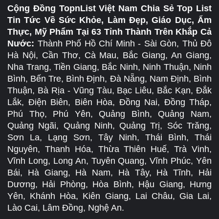
Cộng Đồng TopnList Việt Nam Chia Sẻ Top List
Tin Tức Về Sức Khỏe, Làm Đẹp, Giáo Dục, Ẩm
Thực, Mỹ Phẩm Tại 63 Tỉnh Thành Trên Khắp Cả
Nước:
Thành Phố Hồ Chí Minh - Sài Gòn, Thủ Đô
Hà Nội, Cần Thơ, Cà Mau, Bắc Giang, An Giang,
Nha Trang, Tiền Giang, Bắc Ninh, Ninh Thuận, Ninh
Bình, Bến Tre, Bình Định, Đà Nẵng, Nam Định, Bình
Thuận, Bà Rịa - Vũng Tàu, Bạc Liêu, Bắc Kạn, Đắk
Lắk, Điện Biên, Biên Hòa, Đồng Nai, Đồng Tháp,
Phú Thọ, Phú Yên, Quảng Bình, Quảng Nam,
Quảng Ngãi, Quảng Ninh, Quảng Trị, Sóc Trăng,
Sơn La, Lạng Sơn, Tây Ninh, Thái Bình, Thái
Nguyên, Thanh Hóa, Thừa Thiên Huế, Trà Vinh,
Vĩnh Long, Long An, Tuyên Quang, Vĩnh Phúc, Yên
Bái, Hà Giang, Hà Nam, Hà Tây, Hà Tĩnh, Hải
Dương, Hải Phòng, Hòa Bình, Hậu Giang, Hưng
Yên, Khánh Hòa, Kiên Giang, Lai Châu, Gia Lai,
Lào Cai, Lâm Đồng, Nghệ An.