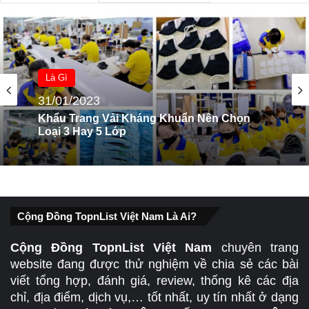
Là Gì
13/10/2025
Là Gì
Top 9 Kích Thước Khổ Giấy A0, A1, A2, A3,
31/01/2023
A4, A5, A6, A7, A8 Trong In Ấn
Khẩu Trang Vải Kháng Khuẩn Nên Chọn
Cộng Đồng TopnList Việt Nam Là Ai?
Loại 3 Hay 5 Lớp
Cộng Đồng TopnList Việt Nam
chuyên trang
website đang được thử nghiệm về chia sẻ các bài
viết tổng hợp, đánh giá, review, thống kê các địa
chỉ, địa điểm, dịch vụ,… tốt nhất, uy tín nhất ở dạng