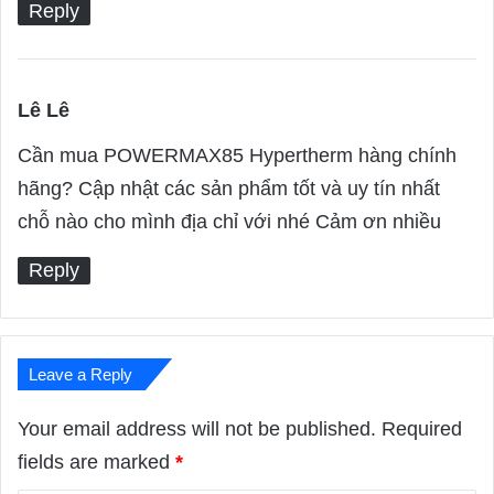
Reply
Lê Lê
s
a
Cần mua POWERMAX85 Hypertherm hàng chính
y
hãng? Cập nhật các sản phẩm tốt và uy tín nhất
s
chỗ nào cho mình địa chỉ với nhé Cảm ơn nhiều
:
Reply
Leave a Reply
Your email address will not be published.
Required
fields are marked
*