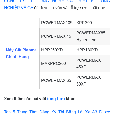
CÔNG TY CP CÔNG NGHỆ VÀ THIẾT BỊ CÔNG
NGHIỆP VÊ GA
để được tư vấn và hỗ trợ sớm nhất nhé.
POWERMAX105
XPR300
POWERMAX85
POWERMAX 45
Hypertherm
Máy Cắt Plasma
HPR260XD
HPR130XD
Chính Hãng
POWERMAX
MAXPRO200
45XP
POWERMAX
POWERMAX 65
30XP
Xem thêm các bài viết
tổng hợp
khác:
Top 5 Trung Tâm Đăng Ký Thi Bằng Lái Xe A3 Được