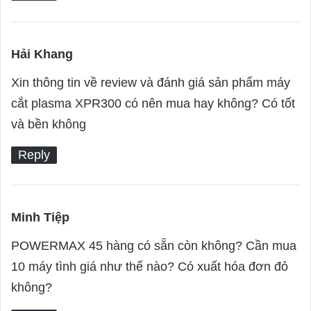
:
Hải Khang
s
a
Xin thông tin về review và đánh giá sản phẩm máy
y
cắt plasma XPR300 có nên mua hay không? Có tốt
s
và bền không
:
Reply
Minh Tiệp
s
a
POWERMAX 45 hàng có sẵn còn không? Cần mua
y
10 máy tình giá như thế nào? Có xuất hóa đơn đỏ
s
không?
: