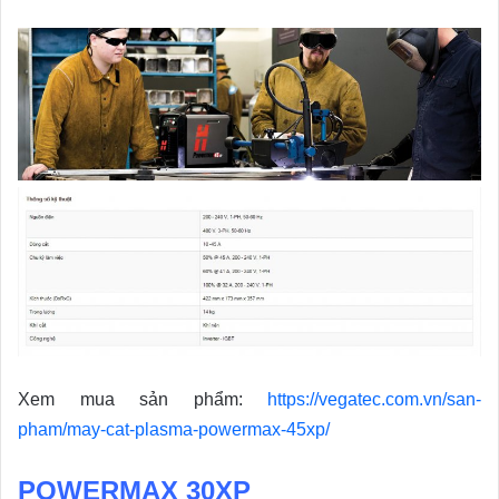
Xem mua sản phẩm:
https://vegatec.com.vn/san-
pham/may-cat-plasma-powermax-45xp/
POWERMAX 30XP