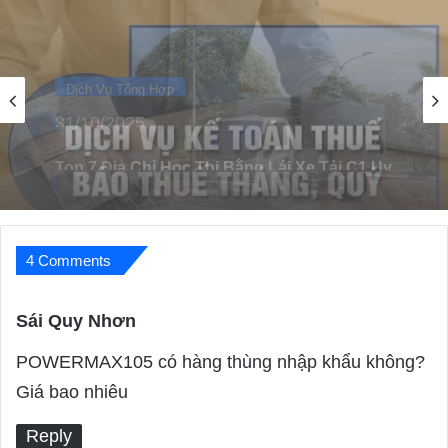
Dịch Vụ Tổng Hợp
05/11/2022
Top 10 Dịch Vụ Khai Thuế Uy Tín, Giá Tốt
Tại Hà Nội
4 Comments
Sái Quy Nhơn
s
a
POWERMAX105 có hàng thùng nhập khẩu không?
y
Giá bao nhiêu
s
Reply