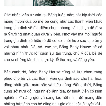
Các nhân viên tư vấn tại Bống luôn nắm bắt kịp thời các
mong muốn của bố mẹ bé cũng như các thành viên khác
trong gia đình về địa điểm chụp, phong cách chụp để đưa
ra ý tưởng nhất quán giữa 2 bên. Nhờ vậy mà mỗi người
trong gia đình sẽ hiểu rõ để có sự phối hợp sao cho ăn ý
với nhau nhất. Đối với các bé, Bống Baby House sẽ có
những hình thức lôi cuốn sự tập trung, chú ý của bé để
cho ra những tấm hình cực kỳ dễ thương và đáng yêu.
Bên cạnh đó, Bống Baby House cũng sẽ lựa chọn trang
phục cho bé và các thành viên gia đình sao cho hài hòa,
đồng nhất giữa màu sắc và kiểu dáng. Đồng thời, Bống
cũng sở hữu đội ngũ nhiếp ảnh gia, kỹ thuật viên có kinh
nghiệm, kĩ năng giỏi và sáng tạo hết mình để mang đến
những bức ảnh cho bé cũng như gia đình thật là tuyệt vời.