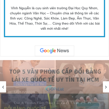
Vĩnh Nguyễn là cựu sinh viên trường Đại Học Quy Nhơn,
chuyên ngành Văn Học – Chuyên chia sẻ thông tin về các
lĩnh vực: Công Nghệ, Sức Khỏe, Làm Đẹp, Ẩm Thực, Văn
Hóa, Thể Thao, Thời Sự,… Cùng theo dõi Vĩnh với các bài
viết mới nhất nhé!
Dịch Vụ Học Lái Xe
16/10/2025
Top 6 Dịch Vụ Cấp Đổi Bằng Lái Xe Quốc Tế
TPHCM Uy Tín