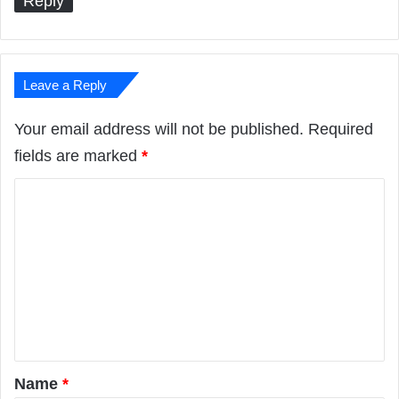
Reply
Leave a Reply
Your email address will not be published.
Required
fields are marked
*
C
o
m
m
e
n
t
*
Name
*