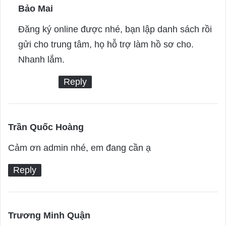
Bảo Mai
s
a
Đăng ký online được nhé, bạn lập danh sách rồi
y
gửi cho trung tâm, họ hỗ trợ làm hồ sơ cho.
s
Nhanh lắm.
:
Reply
Trần Quốc Hoàng
s
a
Cảm ơn admin nhé, em đang cần ạ
y
Reply
s
:
Trương Minh Quận
s