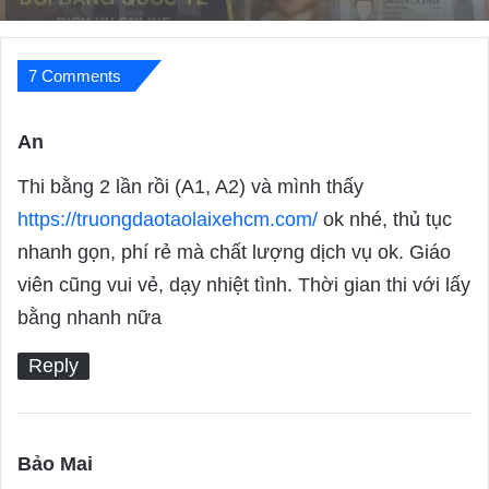
7 Comments
An
s
a
Thi bằng 2 lần rồi (A1, A2) và mình thấy
y
https://truongdaotaolaixehcm.com/
ok nhé, thủ tục
s
nhanh gọn, phí rẻ mà chất lượng dịch vụ ok. Giáo
:
viên cũng vui vẻ, dạy nhiệt tình. Thời gian thi với lấy
bằng nhanh nữa
Reply
Bảo Mai
s