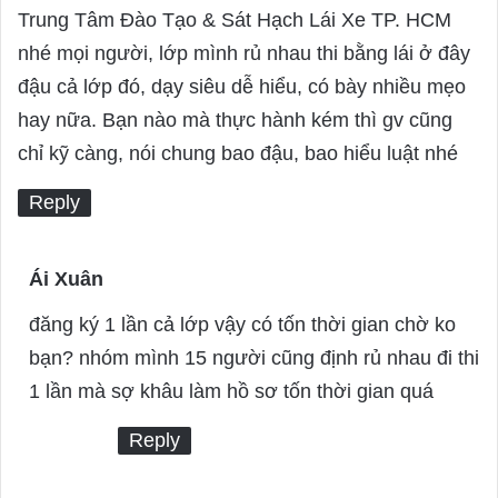
a
Trung Tâm Đào Tạo & Sát Hạch Lái Xe TP. HCM
y
nhé mọi người, lớp mình rủ nhau thi bằng lái ở đây
s
đậu cả lớp đó, dạy siêu dễ hiểu, có bày nhiều mẹo
:
hay nữa. Bạn nào mà thực hành kém thì gv cũng
chỉ kỹ càng, nói chung bao đậu, bao hiểu luật nhé
Reply
Ái Xuân
s
a
đăng ký 1 lần cả lớp vậy có tốn thời gian chờ ko
y
bạn? nhóm mình 15 người cũng định rủ nhau đi thi
s
1 lần mà sợ khâu làm hồ sơ tốn thời gian quá
:
Reply