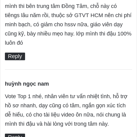
a
mình thi bên trung tâm Đồng Tâm, chỗ này có
y
tiêngs lâu năm rồi, thuộc sở GTVT HCM nên chi phí
s
minh bạch, có giảm cho hssv nữa, giáo viên dạy
:
cũng kỹ, bày nhiều mẹo hay. lớp mình thi đậu 100%
luôn đó
Reply
huỳnh ngọc nam
s
a
Vote Top 1 nhé, nhân viên tư vấn nhiệt tình, hỗ trợ
y
hồ sơ nhanh, dạy cũng có tâm, ngắn gọn xúc tích
s
dễ hiểu, có cho tài liệu video ôn nữa, nói chung là
:
mình thi đậu và hài lòng với trong tâm này.