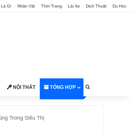
Là Gì
Nhân Vật
Thời Trang
Lái Xe
Dịch Thuật
Du Học
NỘI THẤT
TỔNG HỢP
Search for
ng Trong Siêu Thị