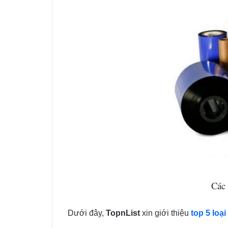
Các 
Dưới đây,
TopnList
xin giới thiệu
top 5 loạ