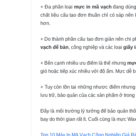
+ Đa phần loại
mực in mã vạch
đang dùng
chất liệu cấu tạo đơn thuần chỉ có sáp nên
hơn.
+ Do thành phần cấu tạo đơn giản nên chi ph
vạch để bàn
, công nghiệp và các loại
giấy 
+ Bên cạnh nhiều ưu điểm là thế nhưng
mự
gió hoặc tiếp xúc nhiều với độ ẩm. Mực dễ ba
+ Tuy còn tồn tại những nhược điểm nhưn
lưu trữ, bảo quản của các sản phẩm ở trong
Đây là môi trường lý tưởng để bảo quản th
bay do thời gian rất ít. Cuối cùng là mực Wa
Top 10 Máy In Mã Vạch Công Nghiệp Giá R