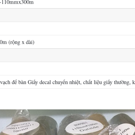
n-110mmx300m
m (rộng x dài)
vạch để bàn Giấy decal chuyển nhiệt, chất liệu giấy thường,