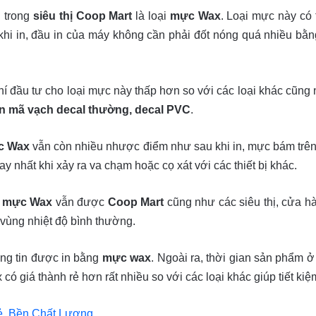
 trong
siêu thị Coop Mart
là loại
mực Wax
. Loại mực này có
 khi in, đầu in của máy không cần phải đốt nóng quá nhiều bằn
í đầu tư cho loại mực này thấp hơn so với các loại khác cũng n
in mã vạch decal thường, decal PVC
.
c Wax
vẫn còn nhiều nhược điểm như sau khi in, mực bám trên 
y nhất khi xảy ra va chạm hoặc cọ xát với các thiết bị khác.
g
mực Wax
vẫn được
Coop Mart
cũng như các siêu thị, cửa h
 vùng nhiệt độ bình thường.
ông tin được in bằng
mực wax
. Ngoài ra, thời gian sản phẩm 
x có giá thành rẻ hơn rất nhiều so với các loại khác giúp tiết k
ẻ, Bền Chất Lượng