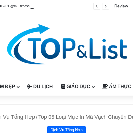
Review
HLV/PT gym – fitness quốc tế được công nhận tại Việt Nam
M ĐẸP
DU LỊCH
GIÁO DỤC
ẨM THỰC
h Vụ Tổng Hợp
/
Top 05 Loại Mực In Mã Vạch Chuyên Dù
Dịch Vụ Tổng Hợp