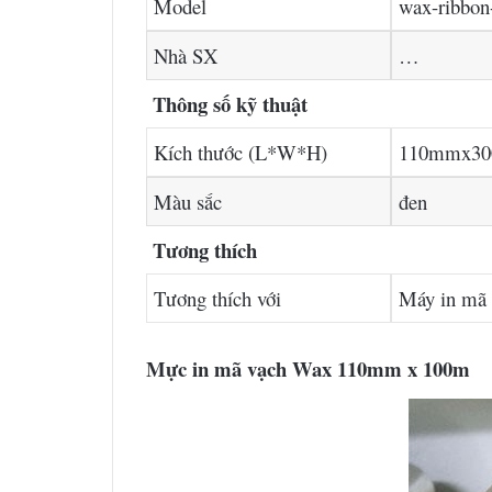
Model
wax-ribbo
Nhà SX
…
Thông số kỹ thuật
Kích thước (L*W*H)
110mmx300
Màu sắc
đen
Tương thích
Tương thích với
Máy in mã 
Mực in mã vạch Wax 110mm x 100m