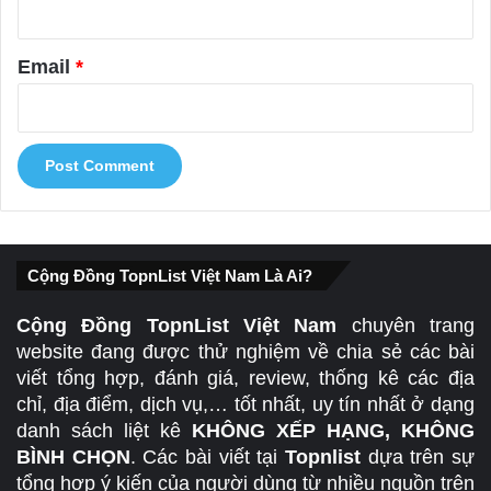
Email
*
Cộng Đồng TopnList Việt Nam Là Ai?
Cộng Đồng TopnList Việt Nam
chuyên trang
website đang được thử nghiệm về chia sẻ các bài
viết tổng hợp, đánh giá, review, thống kê các địa
chỉ, địa điểm, dịch vụ,… tốt nhất, uy tín nhất ở dạng
danh sách liệt kê
KHÔNG XẾP HẠNG, KHÔNG
BÌNH CHỌN
. Các bài viết tại
Topnlist
dựa trên sự
tổng hợp ý kiến của người dùng từ nhiều nguồn trên