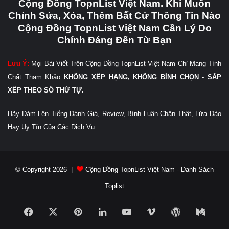
Cộng Đồng TopnList Việt Nam. Khi Muốn
Chỉnh Sửa, Xóa, Thêm Bất Cứ Thông Tin Nào
Cộng Đồng TopnList Việt Nam Cần Lý Do
Chính Đáng Đến Từ Bạn
Lưu Ý:
Mọi Bài Viết Trên Cộng Đồng TopnList Việt Nam Chỉ Mang Tính
Chất Tham Khảo
KHÔNG XẾP HẠNG, KHÔNG BÌNH CHỌN - SẮP
XẾP THEO SỐ THỨ TỰ.
Hãy Dám Lên Tiếng Đánh Giá, Review, Bình Luận Chân Thật, Lừa Đảo
Hay Uy Tín Của Các Dịch Vụ.
© Copyright 2026 |
Cộng Đồng TopnList Việt Nam - Danh Sách
Toplist
Facebook
X
Pinterest
LinkedIn
YouTube
Vimeo
WordPress
Medi