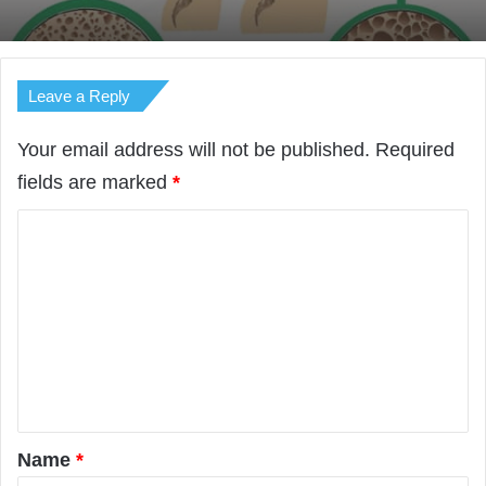
Leave a Reply
Your email address will not be published.
Required
fields are marked
*
C
o
m
m
e
n
t
*
Name
*