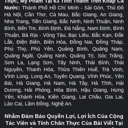
Thực, Mỹ Phẩm Tại 63 Tỉnh Thành Trên Khắp Cả
Nước:
Thành Phố Hồ Chí Minh - Sài Gòn, Thủ Đô
Hà Nội, Cần Thơ, Cà Mau, Bắc Giang, An Giang,
Nha Trang, Tiền Giang, Bắc Ninh, Ninh Thuận, Ninh
Bình, Bến Tre, Bình Định, Đà Nẵng, Nam Định, Bình
Thuận, Bà Rịa - Vũng Tàu, Bạc Liêu, Bắc Kạn, Đắk
Lắk, Điện Biên, Biên Hòa, Đồng Nai, Đồng Tháp,
Phú Thọ, Phú Yên, Quảng Bình, Quảng Nam,
Quảng Ngãi, Quảng Ninh, Quảng Trị, Sóc Trăng,
Sơn La, Lạng Sơn, Tây Ninh, Thái Bình, Thái
Nguyên, Thanh Hóa, Thừa Thiên Huế, Trà Vinh,
Vĩnh Long, Long An, Tuyên Quang, Vĩnh Phúc, Yên
Bái, Hà Giang, Hà Nam, Hà Tây, Hà Tĩnh, Hải
Dương, Hải Phòng, Hòa Bình, Hậu Giang, Hưng
Yên, Khánh Hòa, Kiên Giang, Lai Châu, Gia Lai,
Lào Cai, Lâm Đồng, Nghệ An.
Nhằm Đảm Bảo Quyền Lợi, Lợi Ích Của Cộng
Tác Viên và Tính Chân Thực Của Bài Viết Tại