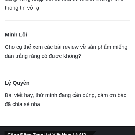
:
thong tin với ạ
Minh Lôi
s
a
Cho cụ thể xem các bài review về sản phẩm miếng
y
dán trắng răng có được không?
s
:
Lệ Quyên
s
a
Bài viết hay, thứ mình đang cần dùng, cảm ơn bác
y
đã chia sẻ nha
s
:
Cộng Đồng TopnList Việt Nam Là Ai?