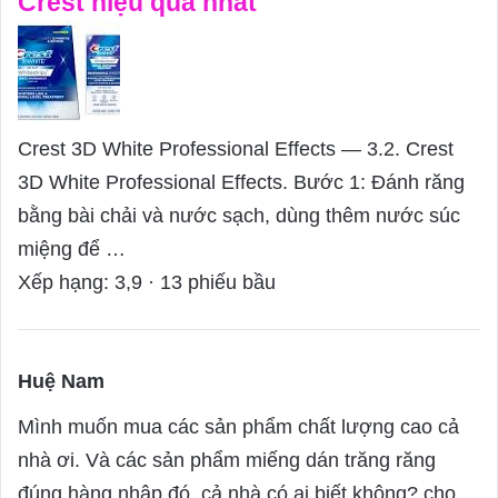
Crest hiệu quả nhất
Crest 3D White Professional Effects — 3.2. Crest
3D White Professional Effects. Bước 1: Đánh răng
bằng bài chải và nước sạch, dùng thêm nước súc
miệng để …
Xếp hạng: 3,9 · ‎13 phiếu bầu
Huệ Nam
s
a
Mình muốn mua các sản phẩm chất lượng cao cả
y
nhà ơi. Và các sản phẩm miếng dán trăng răng
s
đúng hàng nhập đó, cả nhà có ai biết không? cho