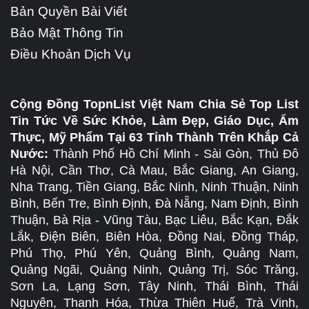
Bản Quyền Bài Viết
Bảo Mật Thông Tin
Điều Khoản Dịch Vụ
Cộng Đồng TopnList Việt Nam Chia Sẻ Top List
Tin Tức Về Sức Khỏe, Làm Đẹp, Giáo Dục, Ẩm
Thực, Mỹ Phẩm Tại 63 Tỉnh Thành Trên Khắp Cả
Nước:
Thành Phố Hồ Chí Minh - Sài Gòn, Thủ Đô
Hà Nội, Cần Thơ, Cà Mau, Bắc Giang, An Giang,
Nha Trang, Tiền Giang, Bắc Ninh, Ninh Thuận, Ninh
Bình, Bến Tre, Bình Định, Đà Nẵng, Nam Định, Bình
Thuận, Bà Rịa - Vũng Tàu, Bạc Liêu, Bắc Kạn, Đắk
Lắk, Điện Biên, Biên Hòa, Đồng Nai, Đồng Tháp,
Phú Thọ, Phú Yên, Quảng Bình, Quảng Nam,
Quảng Ngãi, Quảng Ninh, Quảng Trị, Sóc Trăng,
Sơn La, Lạng Sơn, Tây Ninh, Thái Bình, Thái
Nguyên, Thanh Hóa, Thừa Thiên Huế, Trà Vinh,