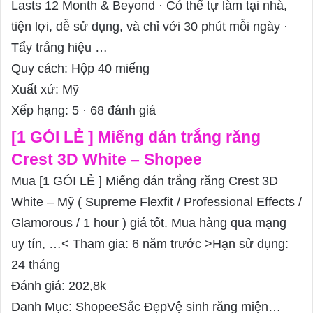
:
Lasts 12 Month & Beyond · Có thể tự làm tại nhà,
tiện lợi, dễ sử dụng, và chỉ với 30 phút mỗi ngày ·
Tẩy trắng hiệu …
Quy cách: Hộp 40 miếng
Xuất xứ: Mỹ
Xếp hạng: 5 · ‎68 đánh giá
[1 GÓI LẺ ] Miếng dán trắng răng
Crest 3D White – Shopee
Mua [1 GÓI LẺ ] Miếng dán trắng răng Crest 3D
White – Mỹ ( Supreme Flexfit / Professional Effects /
Glamorous / 1 hour ) giá tốt. Mua hàng qua mạng
uy tín, …< Tham gia: 6 năm trước >Hạn sử dụng:
24 tháng
Đánh giá: 202,8k
Danh Mục: ShopeeSắc ĐẹpVệ sinh răng miện…