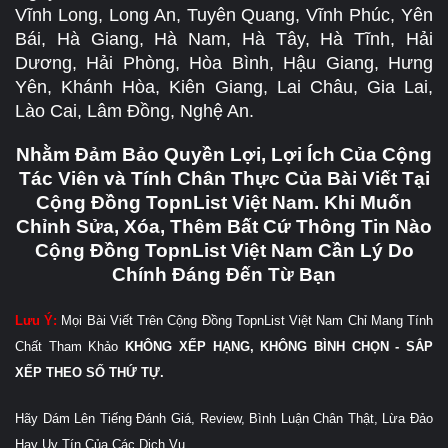
Vĩnh Long, Long An, Tuyên Quang, Vĩnh Phúc, Yên
Bái, Hà Giang, Hà Nam, Hà Tây, Hà Tĩnh, Hải
Dương, Hải Phòng, Hòa Bình, Hậu Giang, Hưng
Yên, Khánh Hòa, Kiên Giang, Lai Châu, Gia Lai,
Lào Cai, Lâm Đồng, Nghệ An.
Nhằm Đảm Bảo Quyền Lợi, Lợi Ích Của Cộng
Tác Viên và Tính Chân Thực Của Bài Viết Tại
Cộng Đồng TopnList Việt Nam. Khi Muốn
Chỉnh Sửa, Xóa, Thêm Bất Cứ Thông Tin Nào
Cộng Đồng TopnList Việt Nam Cần Lý Do
Chính Đáng Đến Từ Bạn
Lưu Ý:
Mọi Bài Viết Trên Cộng Đồng TopnList Việt Nam Chỉ Mang Tính
Chất Tham Khảo
KHÔNG XẾP HẠNG, KHÔNG BÌNH CHỌN - SẮP
XẾP THEO SỐ THỨ TỰ.
Hãy Dám Lên Tiếng Đánh Giá, Review, Bình Luận Chân Thật, Lừa Đảo
Hay Uy Tín Của Các Dịch Vụ.