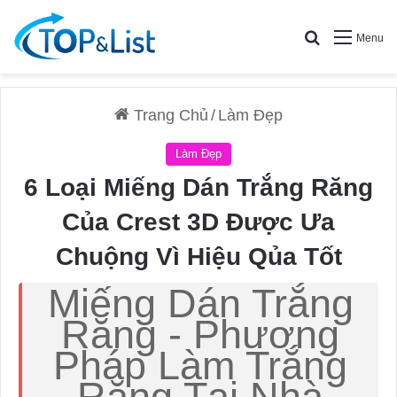
Search for
Menu
Trang Chủ
/
Làm Đẹp
Làm Đẹp
6 Loại Miếng Dán Trắng Răng
Của Crest 3D Được Ưa
Chuộng Vì Hiệu Qủa Tốt
Miếng Dán Trắng
Răng - Phương
Pháp Làm Trắng
Răng Tại Nhà