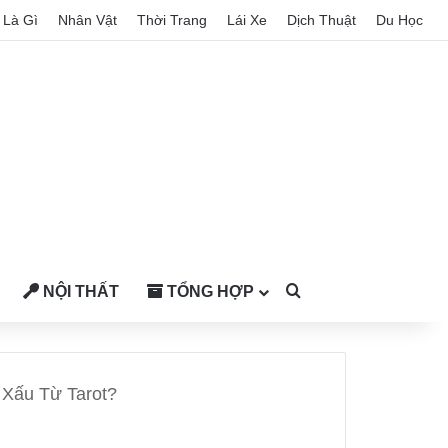
Là Gì
Nhân Vật
Thời Trang
Lái Xe
Dịch Thuật
Du Học
NỘI THẤT
TỔNG HỢP
Search for
 Xấu Từ Tarot?