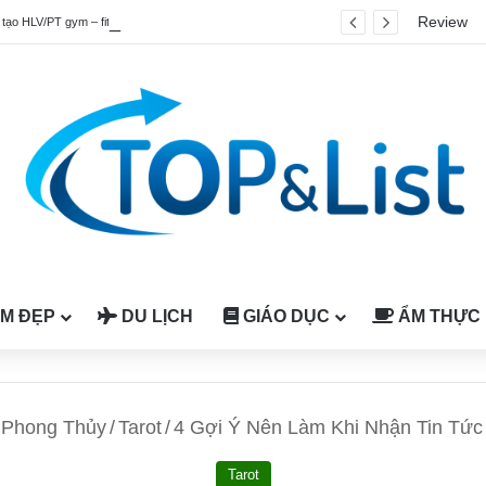
Review
Top 4 chương trình đào tạo HLV/PT gym – fitness quốc tế được công nhận tại Việt Nam
M ĐẸP
DU LỊCH
GIÁO DỤC
ẨM THỰC
Phong Thủy
/
Tarot
/
4 Gợi Ý Nên Làm Khi Nhận Tin Tức
Tarot