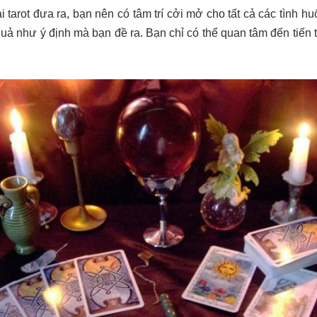
ài tarot đưa ra, bạn nên có tâm trí cởi mở cho tất cả các tình 
ả như ý định mà bạn đề ra. Bạn chỉ có thể quan tâm đến tiến t