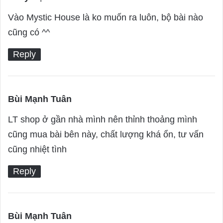
a
Vào Mystic House là ko muốn ra luôn, bộ bài nào
y
cũng có ^^
s
Reply
:
Bùi Mạnh Tuân
s
a
LT shop ở gần nhà mình nên thỉnh thoảng mình
y
cũng mua bài bên này, chất lượng khá ổn, tư vấn
s
cũng nhiệt tình
:
Reply
Bùi Mạnh Tuân
s