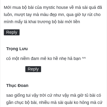
a
Mới mua bộ bài của mystic house về mà sài quá đã
y
luôn, mượt tay mà màu đẹp mn, qua giờ tự rút cho
s
mình mấy lá khai trương bộ bài mới liền
:
Reply
Trọng Lưu
s
a
có một niềm đam mê ko hề nhẹ hả bạn ^^
y
Reply
s
:
Thục Đoan
s
a
sao giống tui vậy trời cứ như vậy mà giờ tủ bài có
y
gần chục bộ bài, nhiều mà sài quài ko hỏng mà cứ