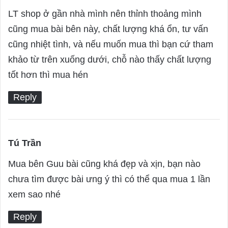
a
LT shop ở gần nhà mình nên thỉnh thoảng mình
y
cũng mua bài bên này, chất lượng khá ổn, tư vấn
s
cũng nhiệt tình, và nếu muốn mua thì bạn cứ tham
:
khảo từ trên xuống dưới, chỗ nào thấy chất lượng
tốt hơn thì mua hén
Reply
Tú Trần
s
a
Mua bên Guu bài cũng khá đẹp và xịn, bạn nào
y
chưa tìm được bài ưng ý thì có thể qua mua 1 lần
s
xem sao nhé
:
Reply