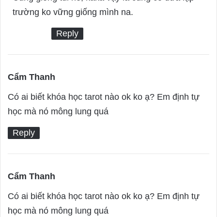
y
trường ko vững giống mình na.
s
Reply
:
Cẩm Thanh
s
a
Có ai biết khóa học tarot nào ok ko ạ? Em định tự
y
học mà nó mông lung quá
s
Reply
:
Cẩm Thanh
s
a
Có ai biết khóa học tarot nào ok ko ạ? Em định tự
y
học mà nó mông lung quá