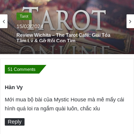
Tarot
15/02/2024
Review Shop Bán Bài Tarot Guu
51 Comments
Hàn Vy
s
a
Mới mua bộ bài của Mystic House mà mê mấy cái
y
hình quá loi ra ngắm quài luôn, chắc xỉu
s
Reply
: