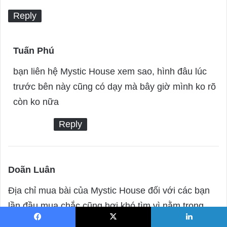
s
Reply
:
Tuấn Phú
s
a
bạn liên hệ Mystic House xem sao, hình đâu lúc
y
trước bên này cũng có dạy mà bây giờ mình ko rõ
s
còn ko nữa
:
Reply
Doãn Luân
s
a
Địa chỉ mua bài của Mystic House đối với các bạn
y
lần đầu mua chắc cũng hơi khó tìm vì nằm trong
s
chung cư. Nhưng với mình mua vài lần rồi thì cũng