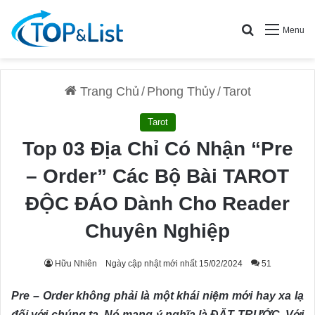
Search for
Menu
Trang Chủ
/
Phong Thủy
/
Tarot
Tarot
Top 03 Địa Chỉ Có Nhận “Pre
– Order” Các Bộ Bài TAROT
ĐỘC ĐÁO Dành Cho Reader
Chuyên Nghiệp
Hữu Nhiên
Ngày cập nhật mới nhất 15/02/2024
51
Pre – Order không phải là một khái niệm mới hay xa lạ
đối với chúng ta. Nó mang ý nghĩa là ĐẶT TRƯỚC. Với