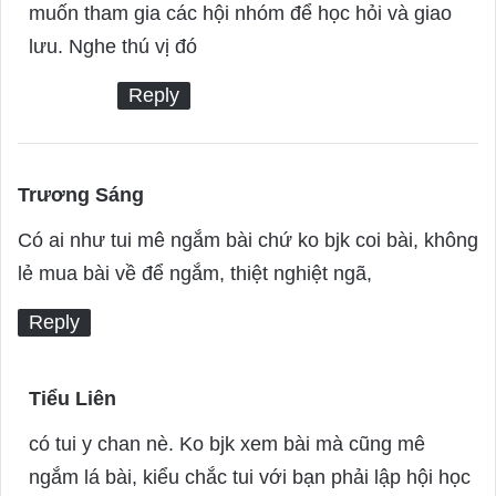
y
muốn tham gia các hội nhóm để học hỏi và giao
s
lưu. Nghe thú vị đó
:
Reply
Trương Sáng
s
a
Có ai như tui mê ngắm bài chứ ko bjk coi bài, không
y
lẻ mua bài về để ngắm, thiệt nghiệt ngã,
s
Reply
:
Tiểu Liên
s
a
có tui y chan nè. Ko bjk xem bài mà cũng mê
y
ngắm lá bài, kiểu chắc tui với bạn phải lập hội học