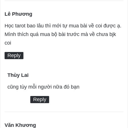
Lê Phương
s
a
Học tarot bao lâu thì mới tự mua bài về coi được ạ.
y
Mình thích quá mua bộ bài trước mà về chưa bjk
s
coi
:
Reply
Thùy Lai
s
a
cũng tùy mỗi người nữa đó bạn
y
Reply
s
:
Văn Khương
s