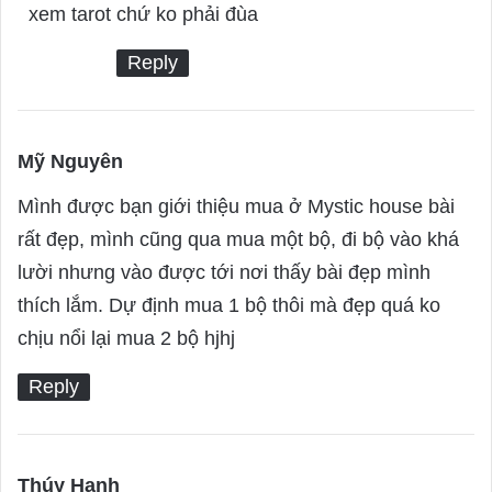
s
xem tarot chứ ko phải đùa
:
Reply
Mỹ Nguyên
s
a
Mình được bạn giới thiệu mua ở Mystic house bài
y
rất đẹp, mình cũng qua mua một bộ, đi bộ vào khá
s
lười nhưng vào được tới nơi thấy bài đẹp mình
:
thích lắm. Dự định mua 1 bộ thôi mà đẹp quá ko
chịu nổi lại mua 2 bộ hjhj
Reply
Thúy Hạnh
s