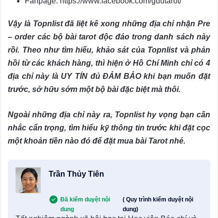
Fanpage: https://www.facebook.com/guutarot/
Vậy là Topnlist đã liệt kê xong những địa chỉ nhận Pre
– order các bộ bài tarot độc đáo trong danh sách này
rồi. Theo như tìm hiểu, khảo sát của Topnlist và phản
hồi từ các khách hàng, thì hiện ở Hồ Chí Minh chỉ có 4
địa chỉ này là UY TÍN đủ ĐẢM BẢO khi bạn muốn đặt
trước, sở hữu sớm một bộ bài đặc biệt mà thôi.
Ngoài những địa chỉ này ra, Topnlist hy vọng bạn cân
nhắc cẩn trọng, tìm hiểu kỹ thông tin trước khi đặt cọc
một khoản tiền nào đó để đặt mua bài Tarot nhé.
Trần Thủy Tiên
Đã kiểm duyệt nội
( Quy trình kiểm duyệt nội
dung
dung)