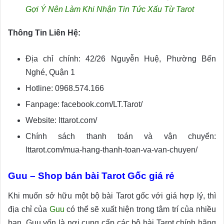
Gợi Ý Nên Làm Khi Nhận Tin Tức Xấu Từ Tarot
Thông Tin Liên Hệ:
Địa chỉ chính: 42/26 Nguyễn Huệ, Phường Bến
Nghé, Quận 1
Hotline: 0968.574.166
Fanpage: facebook.com/LT.Tarot/
Website: lttarot.com/
Chính sách thanh toán và vận chuyển:
lttarot.com/mua-hang-thanh-toan-va-van-chuyen/
Guu – Shop bán bài Tarot Gốc giá rẻ
Khi muốn sở hữu một bộ bài Tarot gốc với giá hợp lý, thì
địa chỉ của
Guu
có thể sẽ xuất hiện trong tâm trí của nhiều
bạn. Guu vốn là nơi cung cấp các bộ bài Tarot chính hãng