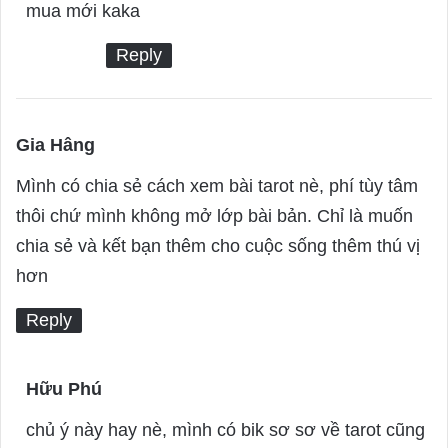
s
mua mới kaka
:
Reply
Gia Hâng
s
a
Mình có chia sẻ cách xem bài tarot nè, phí tùy tâm
y
thôi chứ mình không mở lớp bài bản. Chỉ là muốn
s
chia sẻ và kết bạn thêm cho cuộc sống thêm thú vị
:
hơn
Reply
Hữu Phú
s
a
chủ ý này hay nè, mình có bik sơ sơ về tarot cũng