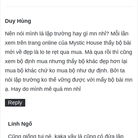
Duy Hùng
s
a
Nên nói mình là lập trường hay gì mn nhỉ? Mỗi lần
y
xem trên trang online của Mystic House thấy bộ bài
s
mới về đẹp là lo te rẹt qua mua. Mà qua rồi thì cũng
:
xem bộ định mua nhưng thấy bộ khác đẹp hơn lại
mua bộ khác chứ ko mua bộ như dự định. Bởi ta
nói lập trường ko thể vững được với mấy bộ bài mn
ạ. Hay do mình mê quá mn nhỉ
Reply
Linh Ngố
s
a
Cũng giống tui nè, kaka vậy là cũng có đứa lập