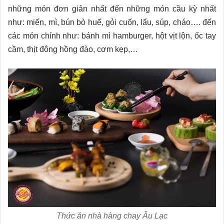
những món đơn giản nhất đến những món cầu kỳ nhất
như: miến, mì, bún bò huế, gỏi cuốn, lẩu, súp, cháo…. đến
các món chính như: bánh mì hamburger, hột vịt lộn, ốc tay
cầm, thịt đông hồng đào, cơm kẹp,…
Thức ăn nhà hàng chay Âu Lạc