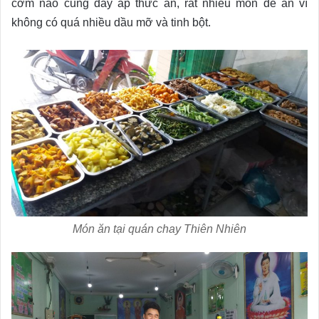
cơm nào cũng đầy ắp thức ăn, rất nhiều món dễ ăn vì
không có quá nhiều dầu mỡ và tinh bột.
Món ăn tại quán chay Thiên Nhiên