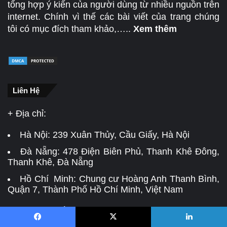
tổng hợp ý kiến của người dùng từ nhiều nguồn trên
internet. Chính vì thế các bài viết của trang chúng
tôi có mục đích tham khảo,…..
Xem thêm
Liên Hệ
+ Địa chỉ:
Hà Nội:
239 Xuân Thủy, Cầu Giấy, Hà Nội
Đà Nẵng:
478 Điện Biên Phủ, Thanh Khê Đông,
Thanh Khê, Đà Nẵng
Hồ Chí Minh: Chung cư Hoàng Anh Thanh Bình,
Quận 7, Thành Phố Hồ Chí Minh, Việt Nam
+ Email: Mọi Ý Kiến Đóng Góp Xin Gửi Thư Về
info@topnlist.com