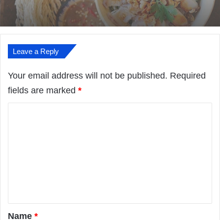
An
Leave a Reply
Your email address will not be published.
Required
fields are marked
*
C
o
m
m
e
n
t
*
Name
*