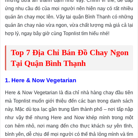
những bữa ăn thanh đạm như vậy. Chính vì thế, để đáp
ứng nhu cầu đó của mọi người nên hiện nay có rất nhiều
quán ăn chay mọc lên. Vậy tại quận Bình Thạnh có những
quán ăn chay nào vừa ngon, vừa chất lượng mà giá cả lại
hợp lý, ngay bây giờ cùng Topnlist tìm hiểu nhé!
Top 7 Địa Chỉ Bán Đồ Chay Ngon
Tại Quận Bình Thạnh
1. Here & Now Vegetarian
Here & Now Vegetarian là địa chỉ nhà hàng chay đầu tiên
mà Topnlist muốn giới thiệu đến các bạn trong danh sách
này. Mặc dù tọa lạc gần trung tâm thành phố – nơi tấp nập
như vậy thế nhưng Here and Now khép mình trong một
con hẻm nhỏ, nơi mang đến cho thực khách sự yên tĩnh,
bình yên, dễ chịu để mọi người có thể thả lỏng mình và tìm