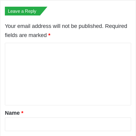
Leave a Reply
Your email address will not be published.
Required
fields are marked
*
C
o
m
m
e
n
t
*
Name
*