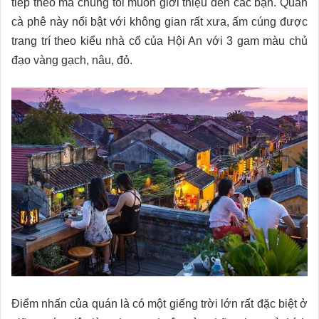
tiếp theo mà chúng tôi muốn giới thiệu đến các bạn. Quán
cà phê này nổi bật với không gian rất xưa, ấm cúng được
trang trí theo kiểu nhà cổ của Hội An với 3 gam màu chủ
đạo vàng gạch, nâu, đỏ.
Điểm nhấn của quán là có một giếng trời lớn rất đặc biệt ở