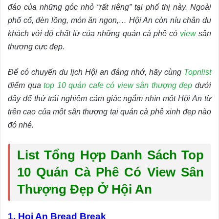
đáo của những góc nhỏ “rất riêng” tại phố thị này. Ngoài
phố cổ, đèn lồng, món ăn ngon,… Hội An còn níu chân du
khách với độ chất lừ của những quán cà phê có
view
sân
thượng cực đẹp.
Để có chuyến du lịch Hội an đáng nhớ, hãy cùng
Topnlist
điểm qua
top 10 quán cafe có view sân thượng đẹp
dưới
đây để thử trải nghiệm cảm giác ngắm nhìn một Hội An từ
trên cao của một sân thượng tại quán cà phê xinh đẹp nào
đó nhé.
List Tổng Hợp Danh Sách Top
10 Quán Cà Phê Có View Sân
Thượng Đẹp Ở Hội An
1. Hoi An Bread Break