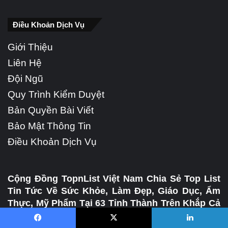
Điều Khoản Dịch Vụ
Giới Thiệu
Liên Hệ
Đội Ngũ
Quy Trình Kiểm Duyệt
Bản Quyền Bài Viết
Bảo Mật Thông Tin
Điều Khoản Dịch Vụ
Cộng Đồng TopnList Việt Nam Chia Sẻ Top List
Tin Tức Về Sức Khỏe, Làm Đẹp, Giáo Dục, Ẩm
Thực, Mỹ Phẩm Tại 63 Tỉnh Thành Trên Khắp Cả
Nước:
Thành Phố Hồ Chí Minh - Sài Gòn, Thủ Đô
Hà Nội, Cần Thơ, Cà Mau, Bắc Giang, An Giang,