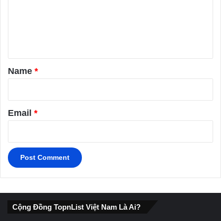
m
e
n
t
*
Name
*
Email
*
Cộng Đồng TopnList Việt Nam Là Ai?