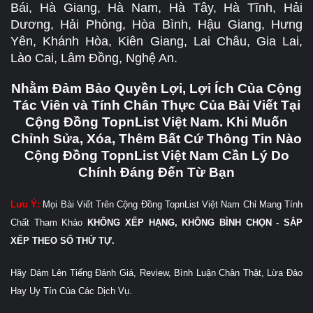
Bái, Hà Giang, Hà Nam, Hà Tây, Hà Tĩnh, Hải
Dương, Hải Phòng, Hòa Bình, Hậu Giang, Hưng
Yên, Khánh Hòa, Kiên Giang, Lai Châu, Gia Lai,
Lào Cai, Lâm Đồng, Nghệ An.
Nhằm Đảm Bảo Quyền Lợi, Lợi Ích Của Cộng
Tác Viên và Tính Chân Thực Của Bài Viết Tại
Cộng Đồng TopnList Việt Nam. Khi Muốn
Chỉnh Sửa, Xóa, Thêm Bất Cứ Thông Tin Nào
Cộng Đồng TopnList Việt Nam Cần Lý Do
Chính Đáng Đến Từ Bạn
Lưu Ý:
Mọi Bài Viết Trên Cộng Đồng TopnList Việt Nam Chỉ Mang Tính
Chất Tham Khảo
KHÔNG XẾP HẠNG, KHÔNG BÌNH CHỌN - SẮP
XẾP THEO SỐ THỨ TỰ.
Hãy Dám Lên Tiếng Đánh Giá, Review, Bình Luận Chân Thật, Lừa Đảo
Hay Uy Tín Của Các Dịch Vụ.