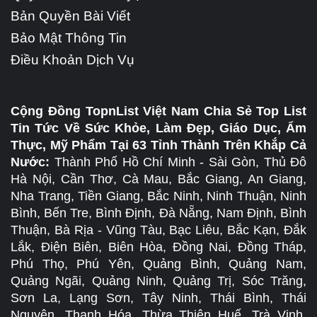
Bản Quyền Bài Viết
Bảo Mật Thông Tin
Điều Khoản Dịch Vụ
Cộng Đồng TopnList Việt Nam Chia Sẻ Top List
Tin Tức Về Sức Khỏe, Làm Đẹp, Giáo Dục, Ẩm
Thực, Mỹ Phẩm Tại 63 Tỉnh Thành Trên Khắp Cả
Nước:
Thành Phố Hồ Chí Minh - Sài Gòn, Thủ Đô
Hà Nội, Cần Thơ, Cà Mau, Bắc Giang, An Giang,
Nha Trang, Tiền Giang, Bắc Ninh, Ninh Thuận, Ninh
Bình, Bến Tre, Bình Định, Đà Nẵng, Nam Định, Bình
Thuận, Bà Rịa - Vũng Tàu, Bạc Liêu, Bắc Kạn, Đắk
Lắk, Điện Biên, Biên Hòa, Đồng Nai, Đồng Tháp,
Phú Thọ, Phú Yên, Quảng Bình, Quảng Nam,
Quảng Ngãi, Quảng Ninh, Quảng Trị, Sóc Trăng,
Sơn La, Lạng Sơn, Tây Ninh, Thái Bình, Thái
Nguyên, Thanh Hóa, Thừa Thiên Huế, Trà Vinh,