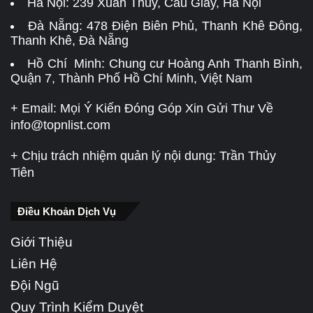
Hà Nội:
239 Xuân Thủy, Cầu Giấy, Hà Nội
Đà Nẵng:
478 Điện Biên Phủ, Thanh Khê Đông,
Thanh Khê, Đà Nẵng
Hồ Chí Minh: Chung cư Hoàng Anh Thanh Bình,
Quận 7, Thành Phố Hồ Chí Minh, Việt Nam
+ Email: Mọi Ý Kiến Đóng Góp Xin Gửi Thư Về
info@topnlist.com
+ Chịu trách nhiệm quản lý nội dung: Trần Thủy
Tiên
Điều Khoản Dịch Vụ
Giới Thiệu
Liên Hệ
Đội Ngũ
Quy Trình Kiểm Duyệt