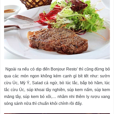
Ngoài ra nếu có dịp đến Bonjour Resto’ thì cũng đừng bỏ
qua các món ngon không kém cạnh gì bít tết như: sườn
cừu Úc, Mỳ Ý, Salad cá ngừ, bò lúc lắc, bắp bò hầm, lúc
lắc cừu Úc, súp khoai tây nghiền, súp kem nấm, súp kem
măng tây, súp kem bó xôi,… nhâm nhi thêm ly rượu vang
sóng sánh nữa thì chuẩn khỏi chỉnh rồi đấy.