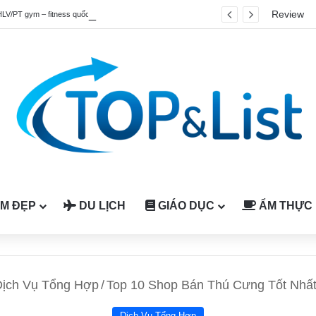
Review
HLV/PT gym – fitness quốc tế được công nhận tại Việt Nam
M ĐẸP
DU LỊCH
GIÁO DỤC
ẨM THỰC
Dịch Vụ Tổng Hợp
/
Top 10 Shop Bán Thú Cưng Tốt Nhất
Dịch Vụ Tổng Hợp