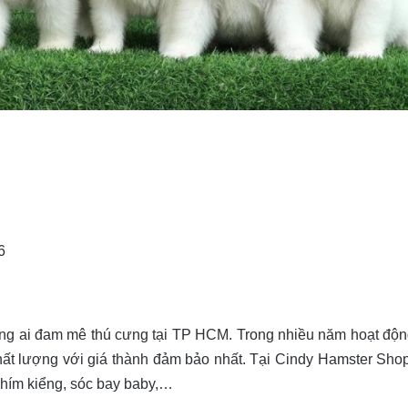
6
hững ai đam mê thú cưng tại TP HCM. Trong nhiều năm hoạt độ
t lượng với giá thành đảm bảo nhất. Tại Cindy Hamster Shop 
 nhím kiểng, sóc bay baby,…