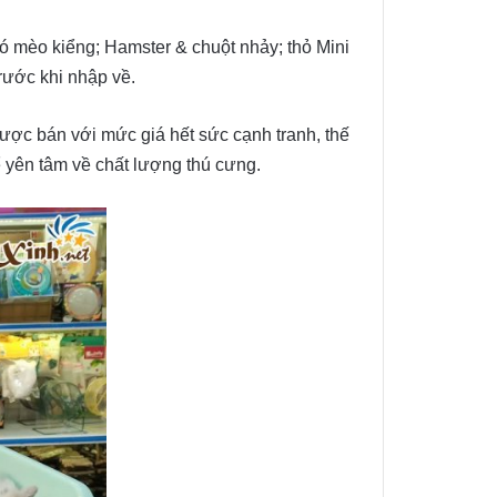
hó mèo kiểng; Hamster & chuột nhảy; thỏ Mini
rước khi nhập về.
được bán với mức giá hết sức cạnh tranh, thế
ể yên tâm về chất lượng thú cưng.