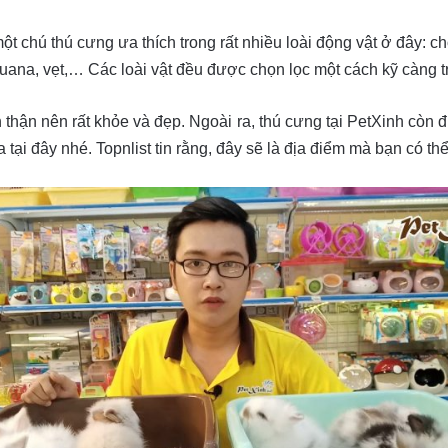
ột chú thú cưng ưa thích trong rất nhiều loài động vật ở đây: c
Iguana, vẹt,… Các loài vật đều được chọn lọc một cách kỹ càng t
thận nên rất khỏe và đẹp. Ngoài ra, thú cưng tại PetXinh còn 
tại đây nhé. Topnlist tin rằng, đây sẽ là địa điểm mà bạn có th