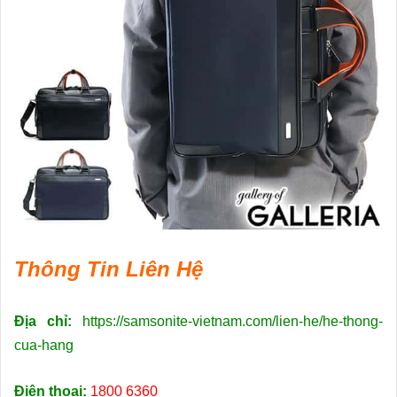
Thông Tin Liên Hệ
Địa chỉ:
https://samsonite-vietnam.com/lien-he/he-thong-
cua-hang
Điện thoại:
1800 6360