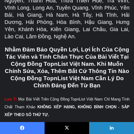
Nguyên, Thanh Hóa, Thừa Thiên Huế, Trà Vinh,
Vĩnh Long, Long An, Tuyên Quang, Vĩnh Phúc, Yên
Bái, Hà Giang, Hà Nam, Hà Tây, Hà Tĩnh, Hải
Dương, Hải Phòng, Hòa Bình, Hậu Giang, Hưng
Yên, Khánh Hòa, Kiên Giang, Lai Châu, Gia Lai,
Lào Cai, Lâm Đồng, Nghệ An.
Nhằm Đảm Bảo Quyền Lợi, Lợi Ích Của Cộng
Tác Viên và Tính Chân Thực Của Bài Viết Tại
Cộng Đồng TopnList Việt Nam. Khi Muốn
Chỉnh Sửa, Xóa, Thêm Bất Cứ Thông Tin Nào
Cộng Đồng TopnList Việt Nam Cần Lý Do
Chính Đáng Đến Từ Bạn
Lưu Ý:
Mọi Bài Viết Trên Cộng Đồng TopnList Việt Nam Chỉ Mang Tính
Chất Tham Khảo
KHÔNG XẾP HẠNG, KHÔNG BÌNH CHỌN - SẮP
XẾP THEO SỐ THỨ TỰ.
Hãy Dám Lên Tiếng Đánh Giá, Review, Bình Luận Chân Thật, Lừa Đảo