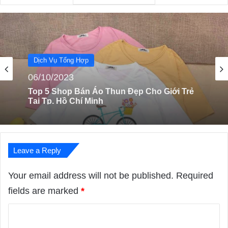
Dịch Vụ Tổng Hợp
24/08/2022
Top 10 Dịch Vụ Sửa Chữa Máy In Tại Nhà
Giá Rẻ HCM
Leave a Reply
Your email address will not be published.
Required
fields are marked
*
C
o