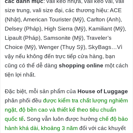
các danh mục
: vali kéo nhựa, vali kéo vải, vali
size trung, vali size đại, các thương hiệu: ACE
(Nhật), American Tourister (Mỹ), Carlton (Anh),
Delsey (Pháp), High Sierra (Mỹ), Kamiliant (Mỹ),
Lipault (Pháp), Samsonite (Mỹ), Traveler’s
Choice (Mỹ), Wenger (Thụy Sỹ), SkyBags…Vì
vậy nếu không đến trực tiếp cửa hàng, bạn
cũng có thể dễ dàng
shopping online
một cách
tiện lợi nhất.
Đặc biệt, mỗi sản phẩm của
House of Luggage
phân phối đều
được
kiểm tra chất lượng nghiêm
ngặt, độ bền cao và thiết kế theo tiêu chuẩn
quốc tế
.
Song vẫn luôn được hưởng
chế độ bảo
hành khá dài,
khoảng 3 năm
đối với các khuyết