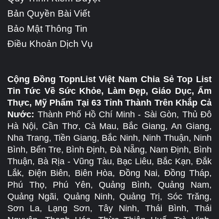
Bản Quyền Bài Viết
Bảo Mật Thông Tin
Điều Khoản Dịch Vụ
Cộng Đồng TopnList Việt Nam Chia Sẻ Top List
Tin Tức Về Sức Khỏe, Làm Đẹp, Giáo Dục, Ẩm
Thực, Mỹ Phẩm Tại 63 Tỉnh Thành Trên Khắp Cả
Nước:
Thành Phố Hồ Chí Minh - Sài Gòn, Thủ Đô
Hà Nội, Cần Thơ, Cà Mau, Bắc Giang, An Giang,
Nha Trang, Tiền Giang, Bắc Ninh, Ninh Thuận, Ninh
Bình, Bến Tre, Bình Định, Đà Nẵng, Nam Định, Bình
Thuận, Bà Rịa - Vũng Tàu, Bạc Liêu, Bắc Kạn, Đắk
Lắk, Điện Biên, Biên Hòa, Đồng Nai, Đồng Tháp,
Phú Thọ, Phú Yên, Quảng Bình, Quảng Nam,
Quảng Ngãi, Quảng Ninh, Quảng Trị, Sóc Trăng,
Sơn La, Lạng Sơn, Tây Ninh, Thái Bình, Thái