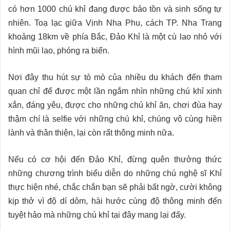
có hơn 1000 chú khỉ đang được bảo tồn và sinh sống tự
nhiên. Toạ lạc giữa Vịnh Nha Phu, cách TP. Nha Trang
khoảng 18km về phía Bắc, Đảo Khỉ là một cù lao nhỏ với
hình mũi lao, phóng ra biển.
Nơi đây thu hút sự tò mò của nhiều du khách đến tham
quan chỉ để được một lần ngắm nhìn những chú khỉ xinh
xắn, đáng yêu, được cho những chú khỉ ăn, chơi đùa hay
thậm chí là selfie với những chú khỉ, chúng vô cùng hiền
lành và thân thiện, lại còn rất thông minh nữa.
Nếu có cơ hội đến Đảo Khỉ, đừng quên thưởng thức
những chương trình biểu diễn do những chú nghệ sĩ Khỉ
thực hiện nhé, chắc chắn bạn sẽ phải bất ngờ, cười không
kịp thở vì độ dí dỏm, hài hước cùng độ thông minh đến
tuyệt hảo mà những chú khỉ tại đây mang lại đấy.