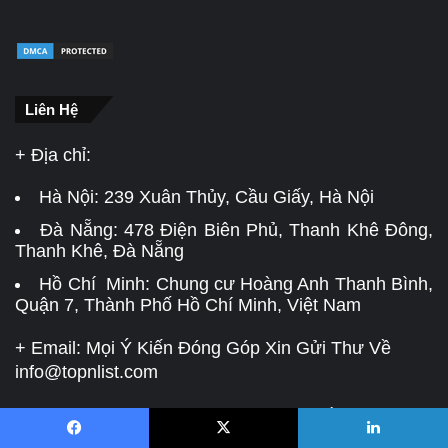
Liên Hệ
+ Địa chỉ:
Hà Nội:
239 Xuân Thủy, Cầu Giấy, Hà Nội
Đà Nẵng:
478 Điện Biên Phủ, Thanh Khê Đông,
Thanh Khê, Đà Nẵng
Hồ Chí Minh: Chung cư Hoàng Anh Thanh Bình,
Quận 7, Thành Phố Hồ Chí Minh, Việt Nam
+ Email: Mọi Ý Kiến Đóng Góp Xin Gửi Thư Về
info@topnlist.com
+ Chịu trách nhiệm quản lý nội dung: Trần Thủy
Tiên