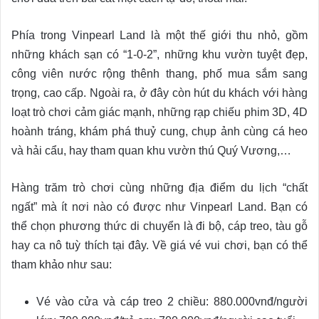
Phía trong Vinpearl Land là một thế giới thu nhỏ, gồm
những khách sạn có “1-0-2”, những khu vườn tuyệt đẹp,
công viên nước rộng thênh thang, phố mua sắm sang
trọng, cao cấp. Ngoài ra, ở đây còn hút du khách với hàng
loạt trò chơi cảm giác mạnh, những rạp chiếu phim 3D, 4D
hoành tráng, khám phá thuỷ cung, chụp ảnh cùng cá heo
và hải cẩu, hay tham quan khu vườn thú Quý Vương,…
Hàng trăm trò chơi cùng những địa điểm du lịch “chất
ngất” mà ít nơi nào có được như Vinpearl Land. Bạn có
thể chọn phương thức di chuyển là đi bộ, cáp treo, tàu gỗ
hay ca nô tuỳ thích tại đây. Về giá vé vui chơi, bạn có thể
tham khảo như sau:
Vé vào cửa và cáp treo 2 chiều: 880.000vnđ/người