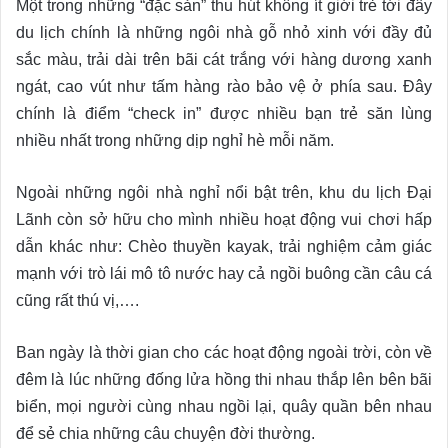
Một trong những “đặc sản” thu hút không ít giới trẻ tới đây
du lịch chính là những ngôi nhà gỗ nhỏ xinh với đầy đủ
sắc màu, trải dài trên bãi cát trắng với hàng dương xanh
ngát, cao vút như tấm hàng rào bảo vệ ở phía sau. Đây
chính là điểm “check in” được nhiều bạn trẻ săn lùng
nhiều nhất trong những dịp nghỉ hè mỗi năm.
Ngoài những ngôi nhà nghỉ nổi bật trên, khu du lịch Đại
Lãnh còn sở hữu cho mình nhiều hoạt động vui chơi hấp
dẫn khác như: Chèo thuyền kayak, trải nghiệm cảm giác
mạnh với trò lái mô tô nước hay cả ngồi buông cần câu cá
cũng rất thú vị,….
Ban ngày là thời gian cho các hoạt động ngoài trời, còn về
đêm là lúc những đống lửa hồng thi nhau thắp lên bên bãi
biển, mọi người cùng nhau ngồi lại, quây quần bên nhau
để sẻ chia những câu chuyện đời thường.