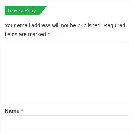
Leave a Reply
Your email address will not be published.
Required
fields are marked
*
C
o
m
m
e
n
t
*
Name
*