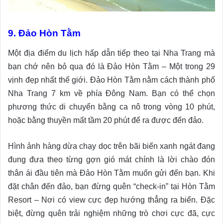
9. Đảo Hòn Tằm
Một địa điểm du lịch hấp dẫn tiếp theo tại Nha Trang mà
bạn chớ nên bỏ qua đó là Đảo Hòn Tằm – Một trong 29
vịnh đẹp nhất thế giới. Đảo Hòn Tằm nằm cách thành phố
Nha Trang 7 km về phía Đông Nam. Bạn có thể chọn
phương thức di chuyển bằng ca nô trong vòng 10 phút,
hoặc bằng thuyền mất tầm 20 phút để ra được đến đảo.
Hình ảnh hàng dừa chạy dọc trên bãi biển xanh ngát đang
đung đưa theo từng gợn gió mát chính là lời chào đón
thân ái đầu tiên mà Đảo Hòn Tằm muốn gửi đến bạn. Khi
đặt chân đến đảo, bạn đừng quên “check-in” tại Hòn Tằm
Resort – Nơi có view cực đẹp hướng thẳng ra biển. Đặc
biệt, đừng quên trải nghiệm những trò chơi cực đã, cực