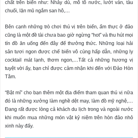
chất trên biển như: Nhảy dù, mô tô nước, lướt ván, tàu
chuối, lặn mũ ngắm san hô,…
Bên cạnh những trò chơi thú vị trên biển, ẩm thực ở đảo
cũng là một đề tài chưa bao giờ ngừng “hot” và thu hút mọi
tín đồ ăn uống đến đây để thưởng thức. Những loại hải
sản tươi ngon được chế biến vô cùng hấp dẫn, những ly
cocktail mát lạnh, thơm ngon,…Tất cả những hương vị
tuyệt vời ấy, bạn chỉ được cảm nhận khi đến với Đảo Hòn
Tằm.
“Bật mí” cho bạn thêm một địa điểm tham quan thú vị nữa
đó là những xưởng làm nghề dệt may, làm đồ mỹ nghệ,…
Đang rất được lòng cả khách du lịch trong và ngoài nước
khi muốn mua những món vật kỷ niệm trên hòn đảo nhỏ
xinh này đấy.