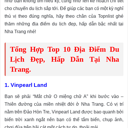
như bạn không tìm hiểu kỹ, cũng như lên kế hoạch chi tiết
cho chuyến du lịch sắp tới. Để giúp các bạn có một kỳ nghỉ
thú vị theo đúng nghĩa, hãy theo chân của Topnlist ghé
thăm những địa điểm du lịch đẹp, hấp dẫn bậc nhất tại
Nha Trang nhé!
Tổng Hợp Top 10 Địa Điểm Du
Lịch Đẹp, Hấp Dẫn Tại Nha
Trang.
1. Vinpearl Land
Bạn sẽ phải “Mắt chữ O miệng chữ A” khi bước vào –
Thiên đường của miền nhiệt đới ở Nha Trang. Có vị trí
nằm trên Đảo Hòn Tre, Vinpearl Land được bao quanh bởi
biển trời xanh ngắt nên bạn có thể tắm biển, chụp ảnh,
chơi đùa trên bãi cát một cách tự do, thoải mái.