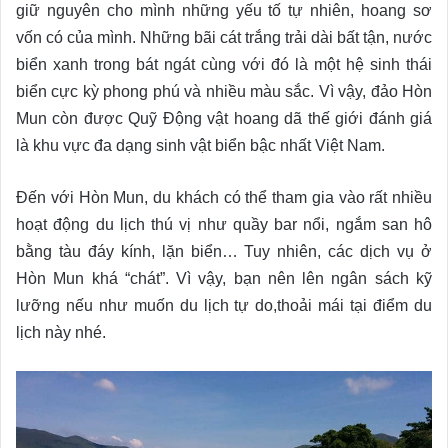
giữ nguyên cho mình những yếu tố tự nhiên, hoang sơ
vốn có của mình. Những bãi cát trắng trải dài bất tận, nước
biển xanh trong bát ngát cùng với đó là một hệ sinh thái
biển cực kỳ phong phú và nhiều màu sắc. Vì vậy, đảo Hòn
Mun còn được Quỹ Động vật hoang dã thế giới đánh giá
là khu vực đa dạng sinh vật biển bậc nhất Việt Nam.
Đến với Hòn Mun, du khách có thể tham gia vào rất nhiều
hoạt động du lịch thú vị như quầy bar nổi, ngắm san hô
bằng tàu đáy kính, lặn biển… Tuy nhiên, các dịch vụ ở
Hòn Mun khá “chát”. Vì vậy, bạn nên lên ngân sách kỹ
lưỡng nếu như muốn du lịch tự do,thoải mái tại điểm du
lịch này nhé.