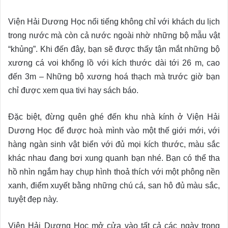
Viện Hải Dương Học nổi tiếng không chỉ với khách du lịch
trong nước mà còn cả nước ngoài nhờ những bộ mẫu vật
“khủng”. Khi đến đây, bạn sẽ được thấy tận mắt những bộ
xương cá voi khổng lồ với kích thước dài tới 26 m, cao
đến 3m – Những bộ xương hoá thạch mà trước giờ bạn
chỉ được xem qua tivi hay sách báo.
Đặc biệt, đừng quên ghé đến khu nhà kính ở Viện Hải
Dương Học để được hoà mình vào một thế giới mới, với
hàng ngàn sinh vật biển với đủ mọi kích thước, màu sắc
khác nhau đang bơi xung quanh bạn nhé. Bạn có thể tha
hồ nhìn ngắm hay chụp hình thoả thích với một phông nền
xanh, điểm xuyết bằng những chú cá, san hô đủ màu sắc,
tuyệt đẹp này.
Viện Hải Dương Học mở cửa vào tất cả các ngày trong