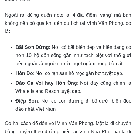
Ngoài ra, đừng quên note lại 4 địa điểm “vàng” mà bạn
không nên bỏ qua khi đến du lịch tại Vịnh Vân Phong, đó
là:
Bãi Sơn Đừng
: Nơi có bãi biển đẹp và hiện đang có
hơn 10 hộ dân sống gần như tách biệt với thế giới
bên ngoài và nguồn nước ngọt ngầm trong bờ cát.
Hòn Đỏ
: Nơi có rạn san hô mọc gần bờ tuyệt đẹp.
Đảo Cá Voi hay Hòn Ông
: Nơi đây cũng chính là
Whale Island Resort tuyệt đẹp.
Điệp Sơn
: Nơi có con đường đi bộ dưới biển độc
đáo nhất Việt Nam.
Có hai cách để đến với Vịnh Vân Phong. Một là di chuyển
bằng thuyền theo đường biển tại Vịnh Nha Phu, hai là đi