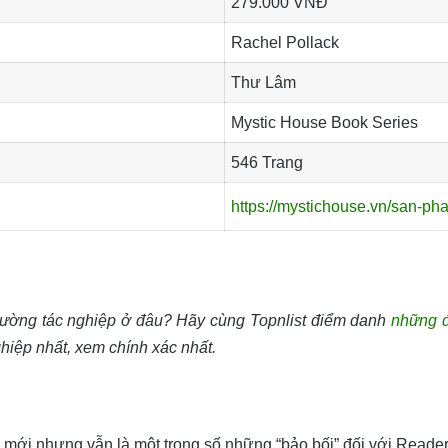
279.000 VNĐ
Rachel Pollack
Thư Lâm
Mystic House Book Series
546 Trang
https://mystichouse.vn/san-pham
ường tác nghiệp ở đâu? Hãy cùng Topnlist điểm danh
những đ
hiệp nhất, xem chính xác nhất.
mới nhưng vẫn là một trong số những “bảo bối” đối với Reade