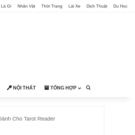
Là Gì
Nhân Vật
Thời Trang
Lái Xe
Dịch Thuật
Du Học
NỘI THẤT
TỔNG HỢP
Search for
Dành Cho Tarot Reader