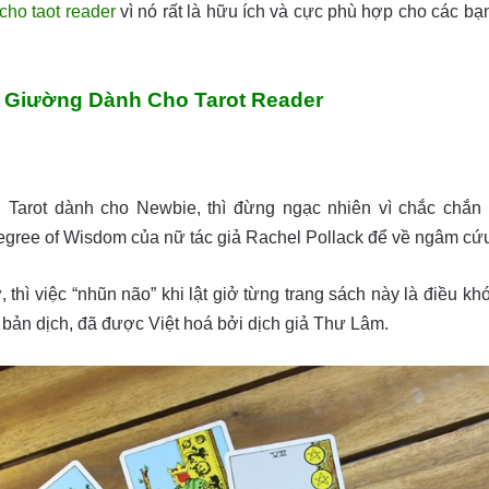
o taot reader
vì nó rất là hữu ích và cực phù hợp cho các b
 Giường Dành Cho Tarot Reader
arot dành cho Newbie, thì đừng ngạc nhiên vì chắc chắn các
gree of Wisdom của nữ tác giả Rachel Pollack để về ngâm cứu
 thì việc “nhũn não” khi lật giở từng trang sách này là điều kh
là bản dịch, đã được Việt hoá bởi dịch giả Thư Lâm.