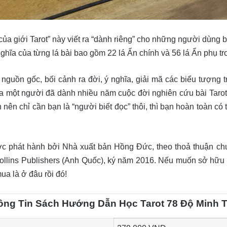
a giới Tarot” này viết ra “dành riêng” cho những người dùng bà
 nghĩa của từng lá bài bao gồm 22 lá Ẩn chính và 56 lá Ẩn phụ tr
 nguồn gốc, bối cảnh ra đời, ý nghĩa, giải mã các biểu tượng t
a một người đã dành nhiều năm cuộc đời nghiên cứu bài Tarot.
 nên chỉ cần bạn là “người biết đọc” thôi, thì bạn hoàn toàn c
ược phát hành bởi Nhà xuất bản Hồng Đức, theo thoả thuận 
Collins Publishers (Anh Quốc), ký năm 2016. Nếu muốn sở hữu
mua là ở đâu rồi đó!
ông Tin Sách Hướng Dẫn Học Tarot 78 Độ Minh Tr