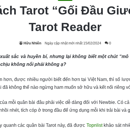
ách Tarot “Gối Đầu Gi
Tarot Reader
Hữu Nhiên
Ngày cập nhật mới nhất 15/02/2024
0
 xuất sắc và huyền bí, nhưng lại không biết một chút “mô 
t chịu không nổi phải không ạ?
dặn hơn, được nhiều người biết đến hơn tại Việt Nam, thì số l
 bài đã không thể nào ngừng ham muốn sở hữu và kết nối riêng vớ
của mỗi quân bài đâu phải việc dễ dàng đối với Newbie. Có cả 
ồi nhét, tích cóp ở trong đầu để ứng dụng mỗi khi trải bài và g
y quanh các quân bài Tarot này, đã được
Topnlist
khảo sát nhi