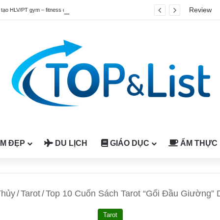
Review
Top 4 chương trình đào tạo HLV/PT gym – fitness quốc tế được công nhận tại Việt Nam
M ĐẸP
DU LỊCH
GIÁO DỤC
ẨM THỰC
Thủy
/
Tarot
/
Top 10 Cuốn Sách Tarot “Gối Đầu Giường” 
Tarot