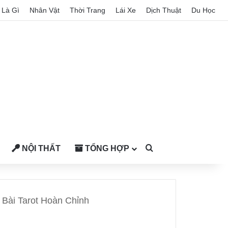
Là Gì
Nhân Vật
Thời Trang
Lái Xe
Dịch Thuật
Du Học
NỘI THẤT
TỔNG HỢP
Search for
ộ Bài Tarot Hoàn Chỉnh