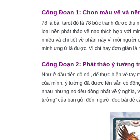
Công Đoạn 1: Chọn màu vẽ và nền
78 lá bài tarot đó là 78 bức tranh đươc thu 
loại nền phát thảo vẽ nào thích hợp với mì
nhiều và chi tiết về phần này vì mỗi người 
mình ưng ứ là được. Vì chỉ hay đơn giản là m
Công Đoạn 2: Phát thảo ý tưởng tr
Như ở đầu tiên đã nói, để thực hiện vẽ tay m
của mình, ý tưởng đã được lên sẵn có đồng th
nhau nhưng nó đều đồng nhất về ý nghĩa, về
tưởng” của bạn gửi đến, người đọc bài dễ cả