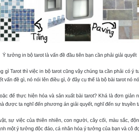
Ý tưởng in bộ tarot là vấn đề đầu tiên bạn cần phải giải quyết
 gì Tarot thì việc in bộ tarot cũng vậy chúng ta cần phải có ý
 vấn đề gì, nó nói lên điều gì, ở đây cụ thể là bộ bài tarot nó nó
hoặc để thực hiện hóa và sản xuất bài tarot? Khá là đơn giản
à được ta nghĩ đến phương án giải quyết, nghĩ đến sự truyền tả
vật, sự việc của thiên nhiên, con người, cây cối, màu sắc, độn
hành một ý tưởng độc đáo, cá nhân hóa ý tưởng của bạn và cô đọ