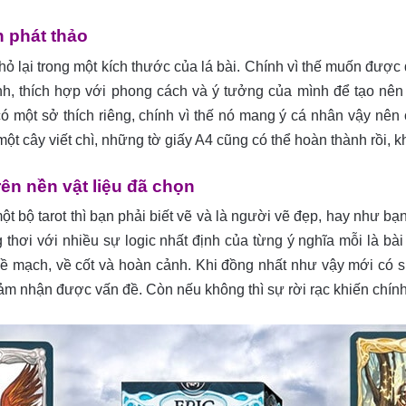
 phát thảo
nhỏ lại trong một kích thước của lá bài. Chính vì thế muốn đượ
nh, thích hợp với phong cách và ý tưởng của mình để tạo nên
có một sở thích riêng, chính vì thế nó mang ý cá nhân vậy nên 
ột cây viết chì, những tờ giấy A4 cũng có thể hoàn thành rồi, k
ên nền vật liệu đã chọn
ột bộ tarot thì bạn phải biết vẽ và là người vẽ đẹp, hay như bạ
ơi với nhiều sự logic nhất định của từng ý nghĩa mỗi là bài ta
 mạch, về cốt và hoàn cảnh. Khi đồng nhất như vậy mới có sự
m nhận được vấn đề. Còn nếu không thì sự rời rạc khiến chính 