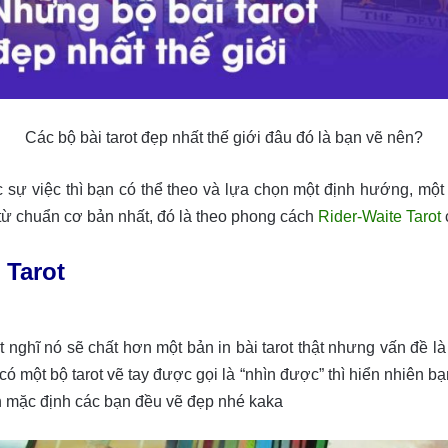
Các bộ bài tarot đẹp nhất thế giới đâu đó là bạn vẽ nên?
 sự việc thì bạn có thể theo và lựa chọn một định hướng, một p
 từ chuẩn cơ bản nhất, đó là theo phong cách
Rider-Waite Tarot
 Tarot
st nghĩ nó sẽ chất hơn một bản in bài tarot thật nhưng vấn đề l
ó một bộ tarot vẽ tay được gọi là “nhìn được” thì hiển nhiên bạ
ình mặc định các bạn đều vẽ đẹp nhé kaka