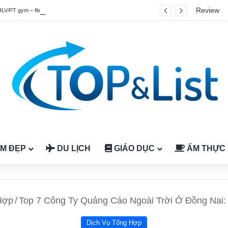
Review
HLV/PT gym – fitness quốc tế được công nhận tại Việt Nam
M ĐẸP
DU LỊCH
GIÁO DỤC
ẨM THỰC
Hợp
/
Top 7 Công Ty Quảng Cáo Ngoài Trời Ở Đồng Nai: 
Dịch Vụ Tổng Hợp