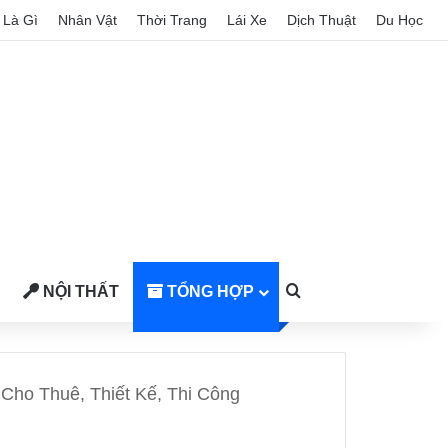
Là Gì
Nhân Vật
Thời Trang
Lái Xe
Dịch Thuật
Du Học
NỘI THẤT
TỔNG HỢP
Search for
Cho Thuê, Thiết Kế, Thi Công