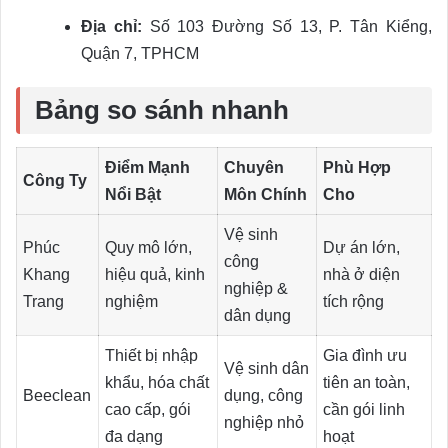
Địa chỉ:
Số 103 Đường Số 13, P. Tân Kiểng,
Quận 7, TPHCM
Bảng so sánh nhanh
Điểm Mạnh
Chuyên
Phù Hợp
Công Ty
Nổi Bật
Môn Chính
Cho
Vệ sinh
Phúc
Quy mô lớn,
Dự án lớn,
công
Khang
hiệu quả, kinh
nhà ở diện
nghiệp &
Trang
nghiệm
tích rộng
dân dụng
Thiết bị nhập
Gia đình ưu
Vệ sinh dân
khẩu, hóa chất
tiên an toàn,
Beeclean
dụng, công
cao cấp, gói
cần gói linh
nghiệp nhỏ
đa dạng
hoạt