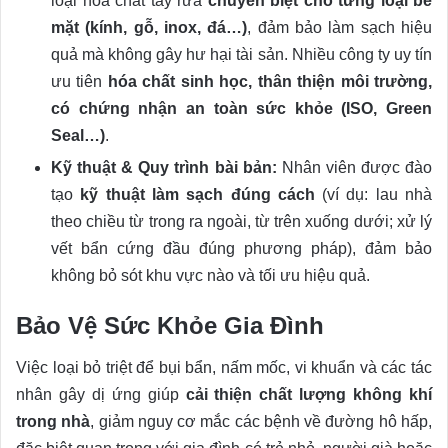
loại hóa chất tẩy rửa
chuyên biệt cho từng loại bề
mặt (kính, gỗ, inox, đá…)
, đảm bảo làm sạch hiệu
quả mà không gây hư hại tài sản. Nhiều công ty uy tín
ưu tiên
hóa chất sinh học, thân thiện môi trường,
có chứng nhận an toàn sức khỏe (ISO, Green
Seal…)
.
Kỹ thuật & Quy trình bài bản:
Nhân viên được đào
tạo
kỹ thuật làm sạch đúng cách
(ví dụ: lau nhà
theo chiều từ trong ra ngoài, từ trên xuống dưới; xử lý
vết bẩn cứng đầu đúng phương pháp), đảm bảo
không bỏ sót khu vực nào và tối ưu hiệu quả.
Bảo Vệ Sức Khỏe Gia Đình
Việc loại bỏ triệt để bụi bẩn, nấm mốc, vi khuẩn và các tác
nhân gây dị ứng giúp
cải thiện chất lượng không khí
trong nhà
, giảm nguy cơ mắc các bệnh về đường hô hấp,