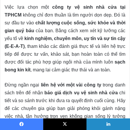
Việc lựa chọn một
công ty vệ sinh nhà cửa tại
TPHCM
không chỉ đơn thuần là tìm người dọn dẹp. Đó là
sự đầu tư vào
chất lượng cuộc sống, sức khỏe và thời
gian quý báu
của bạn. Bằng cách xem xét kỹ lưỡng các
yếu tố về
kinh nghiệm, chuyên môn, uy tín và sự tin cậy
(E-E-A-T)
, tham khảo các đánh giá thực tế và liên hệ trực
tiếp để được tư vấn, khảo sát, bạn hoàn toàn có thể tìm
được đối tác phù hợp giúp ngôi nhà của mình luôn
sạch
bong kin kít
, mang lại cảm giác thư thái và an toàn.
Đừng ngần ngại
liên hệ với một vài công ty
trong danh
sách trên để nhận
báo giá dịch vụ vệ sinh nhà cửa
chi
tiết và so sánh trước khi đưa ra quyết định cuối cùng. Hãy
để các chuyên gia giúp bạn giải phóng khỏi gánh nặng
việc nhà, tận hưởng trọn vẹn không gian sống lý tưởng
của mình!