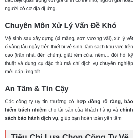
đặc biệt quan trọng với gia đình có trẻ nhỏ, người già hoặc
người có cơ địa dị ứng.
Chuyên Môn Xử Lý Vấn Đề Khó
Vệ sinh sau xây dựng (xi măng, sơn vương vãi), xử lý vết
ố vàng lâu ngày trên thiết bị vệ sinh, làm sạch khu vực trên
cao (trần nhà, đèn chùm), giặt rèm cửa, nệm… đòi hỏi kỹ
thuật và dụng cụ đặc thù mà chỉ dịch vụ chuyên nghiệp
mới đáp ứng tốt.
An Tâm & Tin Cậy
Các công ty uy tín thường có
hợp đồng rõ ràng, bảo
hiểm trách nhiệm
cho tài sản của khách hàng và
chính
sách bảo hành dịch vụ
, giúp bạn hoàn toàn yên tâm.
Tiêu Chí Lựa Chọn Công Ty Vệ