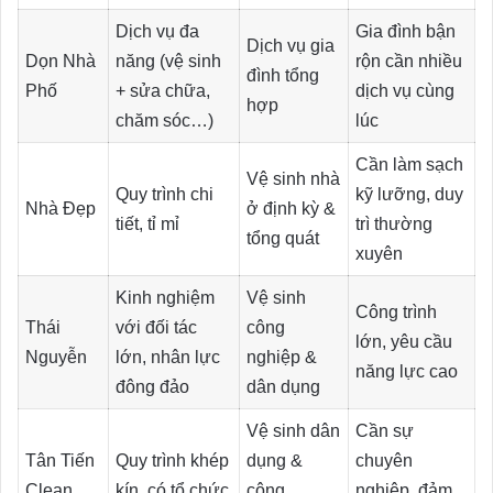
Dịch vụ đa
Gia đình bận
Dịch vụ gia
Dọn Nhà
năng (vệ sinh
rộn cần nhiều
đình tổng
Phố
+ sửa chữa,
dịch vụ cùng
hợp
chăm sóc…)
lúc
Cần làm sạch
Vệ sinh nhà
Quy trình chi
kỹ lưỡng, duy
Nhà Đẹp
ở định kỳ &
tiết, tỉ mỉ
trì thường
tổng quát
xuyên
Kinh nghiệm
Vệ sinh
Công trình
Thái
với đối tác
công
lớn, yêu cầu
Nguyễn
lớn, nhân lực
nghiệp &
năng lực cao
đông đảo
dân dụng
Vệ sinh dân
Cần sự
Tân Tiến
Quy trình khép
dụng &
chuyên
Clean
kín, có tổ chức
công
nghiệp, đảm