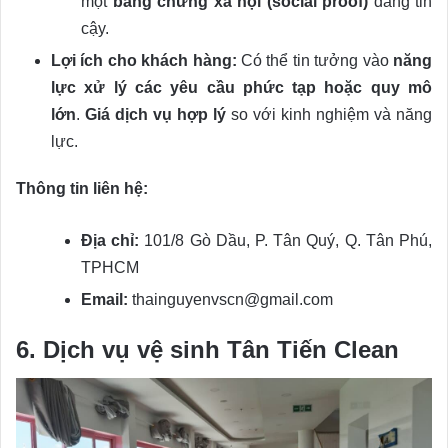
một
bằng chứng xã hội (social proof)
đáng tin
cậy.
Lợi ích cho khách hàng:
Có thể tin tưởng vào
năng
lực xử lý các yêu cầu phức tạp hoặc quy mô
lớn
.
Giá dịch vụ hợp lý
so với kinh nghiệm và năng
lực.
Thông tin liên hệ:
Địa chỉ:
101/8 Gò Dầu, P. Tân Quý, Q. Tân Phú,
TPHCM
Email:
thainguyenvscn@gmail.com
6. Dịch vụ vệ sinh Tân Tiến Clean