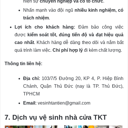
hiện sự
chuyên nghiệp và có tổ chức
.
Nhấn mạnh vào đội ngũ
nhiều kinh nghiệm, có
trách nhiệm
.
Lợi ích cho khách hàng:
Đảm bảo công việc
được
kiểm soát tốt, đúng tiến độ và đạt hiệu quả
cao nhất
. Khách hàng dễ dàng theo dõi và nắm bắt
quá trình làm việc.
Chi phí hợp lý
đi kèm chất lượng.
Thông tin liên hệ:
Địa chỉ:
103/7/5 Đường 20, KP 4, P. Hiệp Bình
Chánh, Quận Thủ Đức (nay là TP. Thủ Đức),
TPHCM
Email:
vesinhtantien@gmail.com
7. Dịch vụ vệ sinh nhà cửa TKT