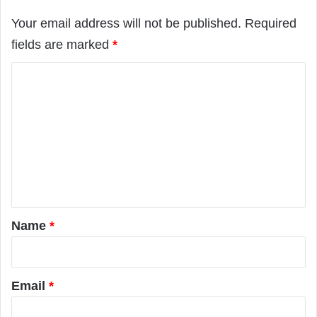
Your email address will not be published.
Required
fields are marked
*
C
o
m
m
e
n
t
*
Name
*
Email
*