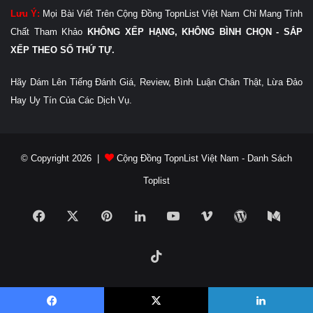
Lưu Ý:
Mọi Bài Viết Trên Cộng Đồng TopnList Việt Nam Chỉ Mang Tính
Chất Tham Khảo
KHÔNG XẾP HẠNG, KHÔNG BÌNH CHỌN - SẮP
XẾP THEO SỐ THỨ TỰ.
Hãy Dám Lên Tiếng Đánh Giá, Review, Bình Luận Chân Thật, Lừa Đảo
Hay Uy Tín Của Các Dịch Vụ.
© Copyright 2026 |
Cộng Đồng TopnList Việt Nam - Danh Sách
Toplist
Facebook
X
Pinterest
LinkedIn
YouTube
Vimeo
WordPress
Medi
TikTok