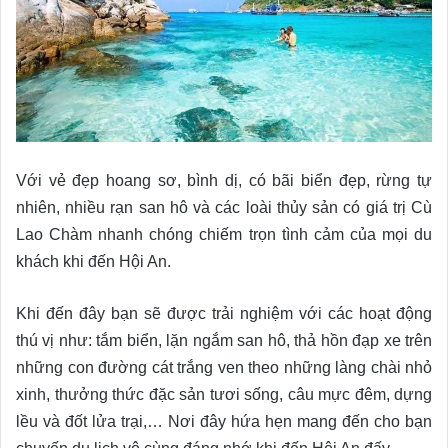
Với vẻ đẹp hoang sơ, bình dị, có bãi biển đẹp, rừng tự
nhiên, nhiều rạn san hô và các loài thủy sản có giá trị Cù
Lao Chàm nhanh chóng chiếm trọn tình cảm của mọi du
khách khi đến Hội An.
Khi đến đây bạn sẽ được trải nghiệm với các hoạt động
thú vị như: tắm biển, lặn ngắm san hô, thả hồn đạp xe trên
những con đường cát trắng ven theo những làng chài nhỏ
xinh, thưởng thức đặc sản tươi sống, câu mực đêm, dựng
lều và đốt lửa trại,… Nơi đây hứa hẹn mang đến cho bạn