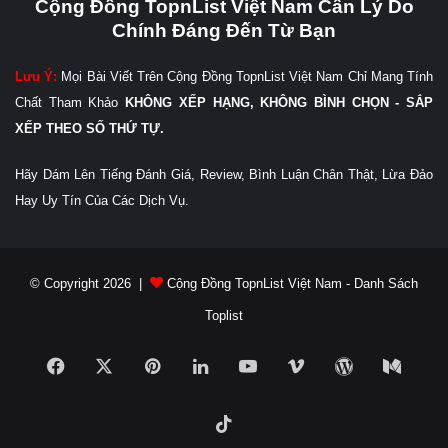
Cộng Đồng TopnList Việt Nam Cần Lý Do
Chính Đáng Đến Từ Bạn
Lưu Ý:
Mọi Bài Viết Trên Cộng Đồng TopnList Việt Nam Chỉ Mang Tính
Chất Tham Khảo
KHÔNG XẾP HẠNG, KHÔNG BÌNH CHỌN - SẮP
XẾP THEO SỐ THỨ TỰ.
Hãy Dám Lên Tiếng Đánh Giá, Review, Bình Luận Chân Thật, Lừa Đảo
Hay Uy Tín Của Các Dịch Vụ.
© Copyright 2026 |
Cộng Đồng TopnList Việt Nam - Danh Sách
Toplist
Facebook
X
Pinterest
LinkedIn
YouTube
Vimeo
WordPress
Medi
TikTok