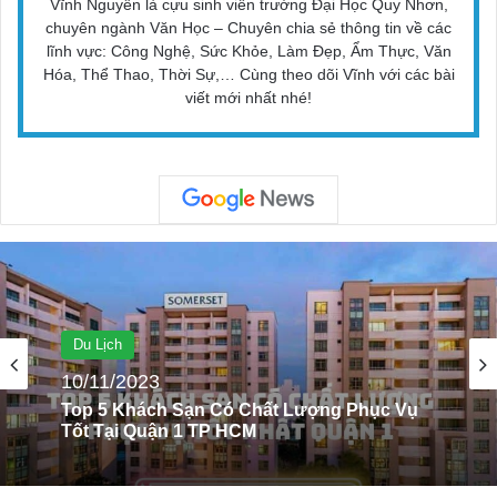
Vĩnh Nguyễn là cựu sinh viên trường Đại Học Quy Nhơn,
chuyên ngành Văn Học – Chuyên chia sẻ thông tin về các
lĩnh vực: Công Nghệ, Sức Khỏe, Làm Đẹp, Ẩm Thực, Văn
Hóa, Thể Thao, Thời Sự,… Cùng theo dõi Vĩnh với các bài
viết mới nhất nhé!
Du Lịch
08/06/2023
Top 9+ Địa Điểm Du Lịch Nổi Tiếng Ở Quy
Nhơn, Bình Định