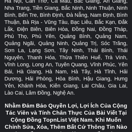
Hà Nội, Cần Thơ, Cà Mau, Bắc Giang, An Giang,
Nha Trang, Tiền Giang, Bắc Ninh, Ninh Thuận, Ninh
Bình, Bến Tre, Bình Định, Đà Nẵng, Nam Định, Bình
Thuận, Bà Rịa - Vũng Tàu, Bạc Liêu, Bắc Kạn, Đắk
Lắk, Điện Biên, Biên Hòa, Đồng Nai, Đồng Tháp,
Phú Thọ, Phú Yên, Quảng Bình, Quảng Nam,
Quảng Ngãi, Quảng Ninh, Quảng Trị, Sóc Trăng,
Sơn La, Lạng Sơn, Tây Ninh, Thái Bình, Thái
Nguyên, Thanh Hóa, Thừa Thiên Huế, Trà Vinh,
Vĩnh Long, Long An, Tuyên Quang, Vĩnh Phúc, Yên
Bái, Hà Giang, Hà Nam, Hà Tây, Hà Tĩnh, Hải
Dương, Hải Phòng, Hòa Bình, Hậu Giang, Hưng
Yên, Khánh Hòa, Kiên Giang, Lai Châu, Gia Lai,
Lào Cai, Lâm Đồng, Nghệ An.
Nhằm Đảm Bảo Quyền Lợi, Lợi Ích Của Cộng
Tác Viên và Tính Chân Thực Của Bài Viết Tại
Cộng Đồng TopnList Việt Nam. Khi Muốn
Chỉnh Sửa, Xóa, Thêm Bất Cứ Thông Tin Nào