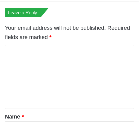
Leave a Reply
Your email address will not be published.
Required
fields are marked
*
C
o
m
m
e
n
t
*
Name
*