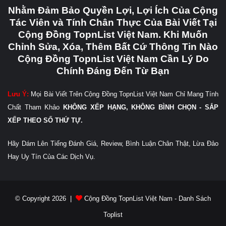
Nhằm Đảm Bảo Quyền Lợi, Lợi Ích Của Cộng
Tác Viên và Tính Chân Thực Của Bài Viết Tại
Cộng Đồng TopnList Việt Nam. Khi Muốn
Chỉnh Sửa, Xóa, Thêm Bất Cứ Thông Tin Nào
Cộng Đồng TopnList Việt Nam Cần Lý Do
Chính Đáng Đến Từ Bạn
Lưu Ý:
Mọi Bài Viết Trên Cộng Đồng TopnList Việt Nam Chỉ Mang Tính
Chất Tham Khảo
KHÔNG XẾP HẠNG, KHÔNG BÌNH CHỌN - SẮP
XẾP THEO SỐ THỨ TỰ.
Hãy Dám Lên Tiếng Đánh Giá, Review, Bình Luận Chân Thật, Lừa Đảo
Hay Uy Tín Của Các Dịch Vụ.
© Copyright 2026 |
Cộng Đồng TopnList Việt Nam - Danh Sách
Toplist