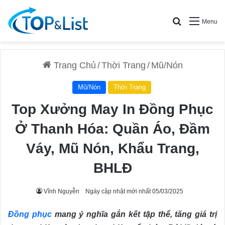
Search for
Menu
Trang Chủ
/
Thời Trang
/
Mũ/Nón
Mũ/Nón
Thời Trang
Top Xưởng May In Đồng Phục
Ở Thanh Hóa: Quần Áo, Đầm
Váy, Mũ Nón, Khẩu Trang,
BHLĐ
Vĩnh Nguyễn
Ngày cập nhật mới nhất 05/03/2025
Đồng phục
mang ý nghĩa gắn kết tập thể, tăng giá trị