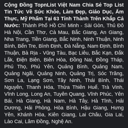
Cộng Đồng TopnList Việt Nam Chia Sẻ Top List
Tin Tức Về Sức Khỏe, Làm Đẹp, Giáo Dục, Ẩm
Thực, Mỹ Phẩm Tại 63 Tỉnh Thành Trên Khắp Cả
Nước:
Thành Phố Hồ Chí Minh - Sài Gòn, Thủ Đô
Hà Nội, Cần Thơ, Cà Mau, Bắc Giang, An Giang,
Nha Trang, Tiền Giang, Bắc Ninh, Ninh Thuận, Ninh
Bình, Bến Tre, Bình Định, Đà Nẵng, Nam Định, Bình
Thuận, Bà Rịa - Vũng Tàu, Bạc Liêu, Bắc Kạn, Đắk
Lắk, Điện Biên, Biên Hòa, Đồng Nai, Đồng Tháp,
Phú Thọ, Phú Yên, Quảng Bình, Quảng Nam,
Quảng Ngãi, Quảng Ninh, Quảng Trị, Sóc Trăng,
Sơn La, Lạng Sơn, Tây Ninh, Thái Bình, Thái
Nguyên, Thanh Hóa, Thừa Thiên Huế, Trà Vinh,
Vĩnh Long, Long An, Tuyên Quang, Vĩnh Phúc, Yên
Bái, Hà Giang, Hà Nam, Hà Tây, Hà Tĩnh, Hải
Dương, Hải Phòng, Hòa Bình, Hậu Giang, Hưng
Yên, Khánh Hòa, Kiên Giang, Lai Châu, Gia Lai,
Lào Cai, Lâm Đồng, Nghệ An.