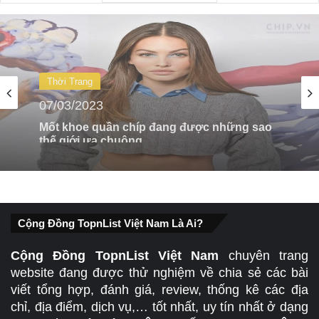
Thời Trang
07/03/2023
Top 08 Cửa Hàng Bán Túi Xách Siêu Đẹp,
Siêu Rẻ Tại Tp. Hồ Chí Minh
Cộng Đồng TopnList Việt Nam Là Ai?
Cộng Đồng TopnList Việt Nam
chuyên trang
website đang được thử nghiệm về chia sẻ các bài
viết tổng hợp, đánh giá, review, thống kê các địa
chỉ, địa điểm, dịch vụ,… tốt nhất, uy tín nhất ở dạng