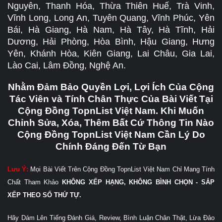
Nguyên, Thanh Hóa, Thừa Thiên Huế, Trà Vinh,
Vĩnh Long, Long An, Tuyên Quang, Vĩnh Phúc, Yên
Bái, Hà Giang, Hà Nam, Hà Tây, Hà Tĩnh, Hải
Dương, Hải Phòng, Hòa Bình, Hậu Giang, Hưng
Yên, Khánh Hòa, Kiên Giang, Lai Châu, Gia Lai,
Lào Cai, Lâm Đồng, Nghệ An.
Nhằm Đảm Bảo Quyền Lợi, Lợi Ích Của Cộng
Tác Viên và Tính Chân Thực Của Bài Viết Tại
Cộng Đồng TopnList Việt Nam. Khi Muốn
Chỉnh Sửa, Xóa, Thêm Bất Cứ Thông Tin Nào
Cộng Đồng TopnList Việt Nam Cần Lý Do
Chính Đáng Đến Từ Bạn
Lưu Ý:
Mọi Bài Viết Trên Cộng Đồng TopnList Việt Nam Chỉ Mang Tính
Chất Tham Khảo
KHÔNG XẾP HẠNG, KHÔNG BÌNH CHỌN - SẮP
XẾP THEO SỐ THỨ TỰ.
Hãy Dám Lên Tiếng Đánh Giá, Review, Bình Luận Chân Thật, Lừa Đảo