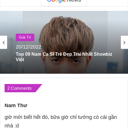
Giải Trí
30/08/2023
Top 05 Resort Sang Chảnh Đẳng Cấp Nhất
Đà Nẵng
2 Comments
Nam Thư
s
a
giờ mới biết hết đó, bữa giờ chỉ tưởng có cái gần
y
nhà :d