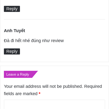
s
Reply
:
Anh Tuyết
s
a
Đà đi hết nhé đúng như review
y
Reply
s
:
Leave a Reply
Your email address will not be published.
Required
fields are marked
*
C