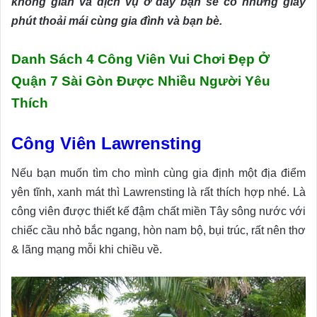
không gian và dịch vụ ở đây bạn sẽ có những giây
phút thoải mái cùng gia đình và bạn bè.
Danh Sách 4 Công Viên Vui Chơi Đẹp Ở
Quận 7 Sài Gòn Được Nhiều Người Yêu
Thích
Công Viên Lawrensting
Nếu bạn muốn tìm cho mình cùng gia định một địa điểm
yên tĩnh, xanh mát thì
Lawrensting là rất thích hợp nhé. Là
công viên được thiết kế đậm chất miền Tây sông nước với
chiếc cầu nhỏ bắc ngang, hòn nam bộ, bụi trúc, rất nên thơ
& lãng mạng mỗi khi chiều về.