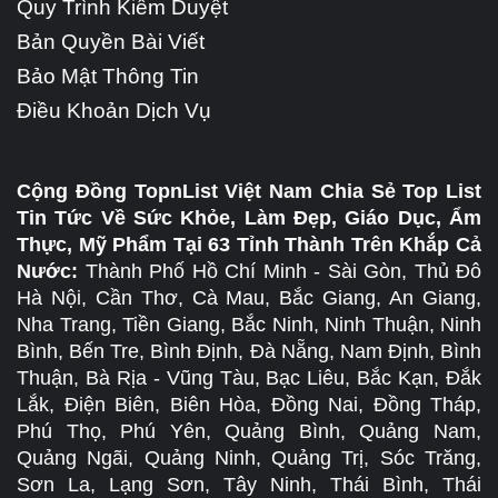
Quy Trình Kiểm Duyệt
Bản Quyền Bài Viết
Bảo Mật Thông Tin
Điều Khoản Dịch Vụ
Cộng Đồng TopnList Việt Nam Chia Sẻ Top List
Tin Tức Về Sức Khỏe, Làm Đẹp, Giáo Dục, Ẩm
Thực, Mỹ Phẩm Tại 63 Tỉnh Thành Trên Khắp Cả
Nước:
Thành Phố Hồ Chí Minh - Sài Gòn, Thủ Đô
Hà Nội, Cần Thơ, Cà Mau, Bắc Giang, An Giang,
Nha Trang, Tiền Giang, Bắc Ninh, Ninh Thuận, Ninh
Bình, Bến Tre, Bình Định, Đà Nẵng, Nam Định, Bình
Thuận, Bà Rịa - Vũng Tàu, Bạc Liêu, Bắc Kạn, Đắk
Lắk, Điện Biên, Biên Hòa, Đồng Nai, Đồng Tháp,
Phú Thọ, Phú Yên, Quảng Bình, Quảng Nam,
Quảng Ngãi, Quảng Ninh, Quảng Trị, Sóc Trăng,
Sơn La, Lạng Sơn, Tây Ninh, Thái Bình, Thái