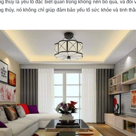
ong thủy là yếu tố đặc biệt quan trọng không nên bỏ qua, và đối 
ong thủy, nó không chỉ giúp đảm bảo yếu tố sức khỏe và tinh th