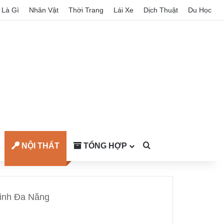
Là Gì
Nhân Vật
Thời Trang
Lái Xe
Dịch Thuật
Du Học
NỘI THẤT
TỔNG HỢP
Search for
Minh Đa Năng