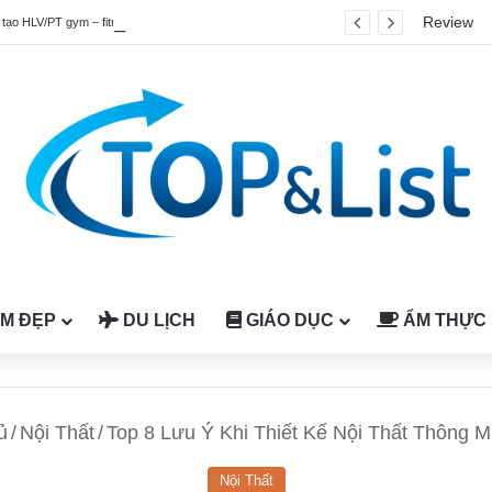
Review
Top 4 chương trình đào tạo HLV/PT gym – fitness quốc tế được công nhận tại Việt Nam
M ĐẸP
DU LỊCH
GIÁO DỤC
ẨM THỰC
ủ
/
Nội Thất
/
Top 8 Lưu Ý Khi Thiết Kế Nội Thất Thông 
Nội Thất