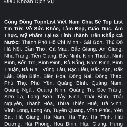
Điều Khoản Dịch Vụ
Cộng Đồng TopnList Việt Nam Chia Sẻ Top List
Tin Tức Về Sức Khỏe, Làm Đẹp, Giáo Dục, Ẩm
Thực, Mỹ Phẩm Tại 63 Tỉnh Thành Trên Khắp Cả
Nước:
Thành Phố Hồ Chí Minh - Sài Gòn, Thủ Đô
Hà Nội, Cần Thơ, Cà Mau, Bắc Giang, An Giang,
Nha Trang, Tiền Giang, Bắc Ninh, Ninh Thuận, Ninh
Bình, Bến Tre, Bình Định, Đà Nẵng, Nam Định, Bình
Thuận, Bà Rịa - Vũng Tàu, Bạc Liêu, Bắc Kạn, Đắk
Lắk, Điện Biên, Biên Hòa, Đồng Nai, Đồng Tháp,
Phú Thọ, Phú Yên, Quảng Bình, Quảng Nam,
Quảng Ngãi, Quảng Ninh, Quảng Trị, Sóc Trăng,
Sơn La, Lạng Sơn, Tây Ninh, Thái Bình, Thái
Nguyên, Thanh Hóa, Thừa Thiên Huế, Trà Vinh,
Vĩnh Long, Long An, Tuyên Quang, Vĩnh Phúc, Yên
Bái, Hà Giang, Hà Nam, Hà Tây, Hà Tĩnh, Hải
Dương, Hải Phòng, Hòa Bình, Hậu Giang, Hưng