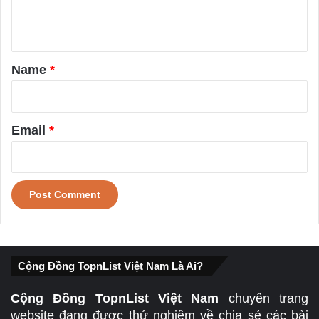
e
n
t
*
Name
*
Email
*
Cộng Đồng TopnList Việt Nam Là Ai?
Cộng Đồng TopnList Việt Nam
chuyên trang
website đang được thử nghiệm về chia sẻ các bài