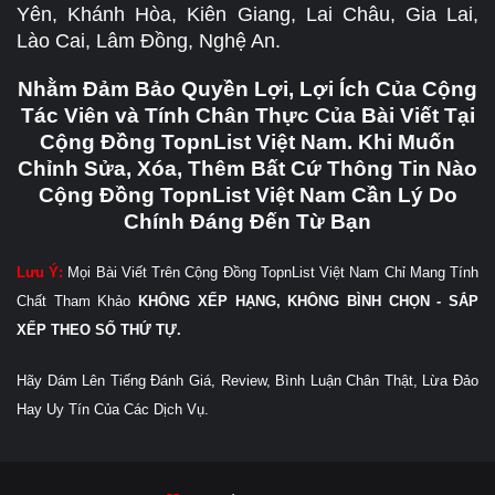
Yên, Khánh Hòa, Kiên Giang, Lai Châu, Gia Lai,
Lào Cai, Lâm Đồng, Nghệ An.
Nhằm Đảm Bảo Quyền Lợi, Lợi Ích Của Cộng
Tác Viên và Tính Chân Thực Của Bài Viết Tại
Cộng Đồng TopnList Việt Nam. Khi Muốn
Chỉnh Sửa, Xóa, Thêm Bất Cứ Thông Tin Nào
Cộng Đồng TopnList Việt Nam Cần Lý Do
Chính Đáng Đến Từ Bạn
Lưu Ý:
Mọi Bài Viết Trên Cộng Đồng TopnList Việt Nam Chỉ Mang Tính
Chất Tham Khảo
KHÔNG XẾP HẠNG, KHÔNG BÌNH CHỌN - SẮP
XẾP THEO SỐ THỨ TỰ.
Hãy Dám Lên Tiếng Đánh Giá, Review, Bình Luận Chân Thật, Lừa Đảo
Hay Uy Tín Của Các Dịch Vụ.