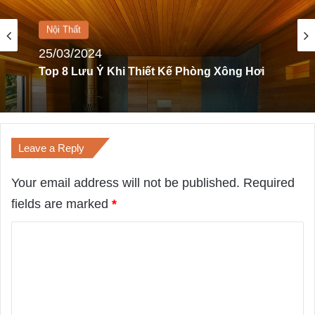
Nội Thất
08/01/2024
Nội Thất
Top 20 Mẫu Thiết Kế Nội Thất Karaoke Đẹp
Ấn Tượng Nhất
25/03/2024
Leave a Reply
Top 8 Lưu Ý Khi Thiết Kế Phòng Xông Hơi
Your email address will not be published.
Required
fields are marked
*
C
o
m
m