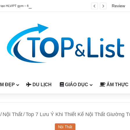
Review
Top 4 chương trình đào tạo HLV/PT gym – fitness quốc tế được công nhận tại Việt Nam
M ĐẸP
DU LỊCH
GIÁO DỤC
ẨM THỰC
/
Nội Thất
/
Top 7 Lưu Ý Khi Thiết Kế Nội Thất Giường 
Nội Thất