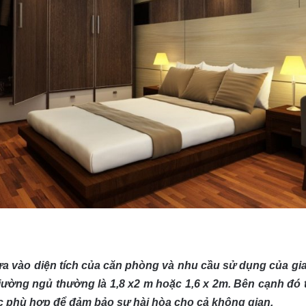
 dựa vào diện tích của căn phòng và nhu cầu sử dụng của g
giường ngủ thường là 1,8 x2 m hoặc 1,6 x 2m. Bên cạnh đó th
ớc phù hợp để đảm bảo sự hài hòa cho cả không gian.