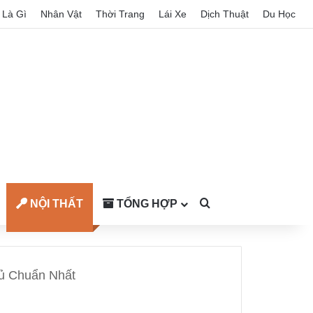
Là Gì
Nhân Vật
Thời Trang
Lái Xe
Dịch Thuật
Du Học
NỘI THẤT
TỔNG HỢP
Search for
Tủ Chuẩn Nhất