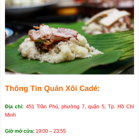
Thông Tin Quán Xôi Cadé:
Địa chỉ:
451 Trần Phú, phường 7, quận 5, Tp. Hồ Chí
Minh
Giờ mở cửa:
19:00 – 23:55