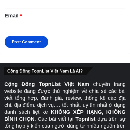
Email
*
Cộng Đồng TopnList Việt Nam Là Ai?
Cộng Đồng TopnList Việt Nam
chuyên trang
website đang được thử nghiệm về chia sẻ các bài
viết tổng hợp, đánh giá, review, thống kê các địa
chỉ, địa điểm, dịch vụ,… tốt nhất, uy tín nhất ở dạng
danh sách liệt kê
KHÔNG XẾP HẠNG, KHÔNG
BÌNH CHỌN
. Các bài viết tại
Topnlist
dựa trên sự
tổng hợp ý kiến của người dùng từ nhiều nguồn trên