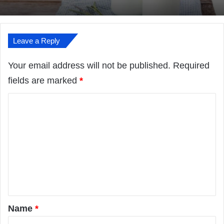
Leave a Reply
Your email address will not be published.
Required
fields are marked
*
C
o
m
m
e
n
t
*
Name
*