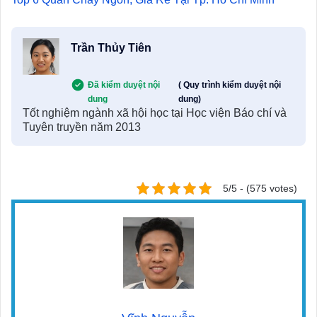
Trần Thủy Tiên
Đã kiểm duyệt nội
( Quy trình kiểm duyệt nội
dung
dung)
Tốt nghiệm ngành xã hội học tại Học viện Báo chí và
Tuyên truyền năm 2013
5/5 - (575 votes)