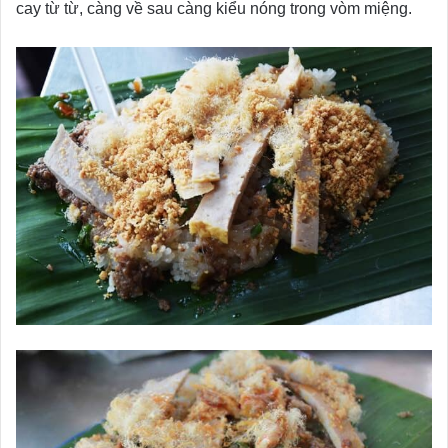
cay từ từ, càng về sau càng kiểu nóng trong vòm miệng.