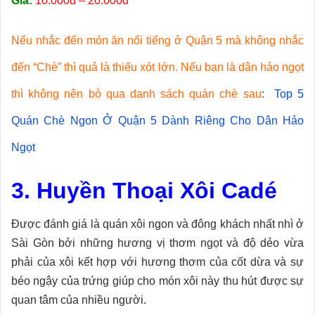
Giá:
10.000đ – 20.000đ
Nếu nhắc đến món ăn nổi tiếng ở Quận 5 mà không nhắc
đến “Chè” thì quả là thiếu xót lớn. Nếu bạn là dân hảo ngọt
thì không nên bỏ qua danh sách quán chè sau
:
Top 5
Quán Chè Ngon Ở Quận 5 Dành Riêng Cho Dân Hảo
Ngọt
3. Huyền Thoại Xôi Cadé
Được đánh giá là quán xôi ngon và đông khách nhất nhì ở
Sài Gòn bởi những hương vị thơm ngọt và độ dẻo vừa
phải của xôi kết hợp với hương thơm của cốt dừa và sự
béo ngậy của trứng giúp cho món xôi này thu hút được sự
quan tâm của nhiều người.