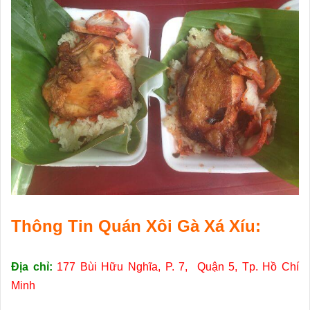
Thông Tin Quán Xôi Gà Xá Xíu:
Địa chỉ:
177 Bùi Hữu Nghĩa, P. 7, Quận 5, Tp. Hồ Chí
Minh