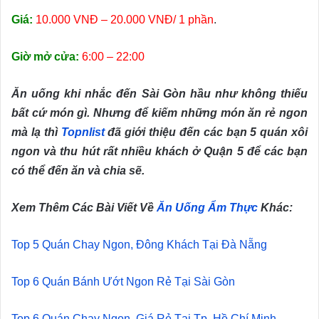
Giá:
10.000 VNĐ – 20.000 VNĐ/ 1 phần
.
Giờ mở cửa:
6:00 – 22:00
Ăn uống khi nhắc đến Sài Gòn hầu như không thiếu
bất cứ món gì. Nhưng để kiếm những món ăn rẻ ngon
mà lạ thì
Topnlist
đã giới thiệu đến các bạn 5 quán xôi
ngon và thu hút rất nhiều khách ở Quận 5 để các bạn
có thể đến ăn và chia sẽ.
Xem Thêm Các Bài Viết Về
Ăn Uống Ẩm Thực
Khác:
Top 5 Quán Chay Ngon, Đông Khách Tại Đà Nẵng
Top 6 Quán Bánh Ướt Ngon Rẻ Tại Sài Gòn
Top 6 Quán Chay Ngon, Giá Rẻ Tại Tp. Hồ Chí Minh