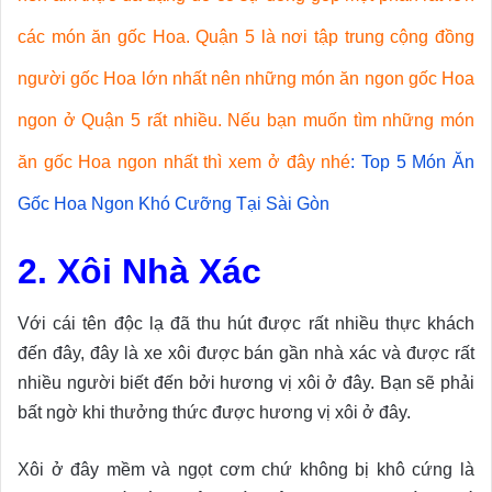
các món ăn gốc Hoa. Quận 5 là nơi tập trung cộng đồng
người gốc Hoa lớn nhất nên những món ăn ngon gốc Hoa
ngon ở Quận 5 rất nhiều. Nếu bạn muốn tìm những món
ăn gốc Hoa ngon nhất thì xem ở đây nhé
:
Top 5 Món Ăn
Gốc Hoa Ngon Khó Cưỡng Tại Sài Gòn
2. Xôi Nhà Xác
Với cái tên độc lạ đã thu hút được rất nhiều thực khách
đến đây, đây là xe xôi được bán gần nhà xác và được rất
nhiều người biết đến bởi hương vị xôi ở đây. Bạn sẽ phải
bất ngờ khi thưởng thức được hương vị xôi ở đây.
Xôi ở đây mềm và ngọt cơm chứ không bị khô cứng là