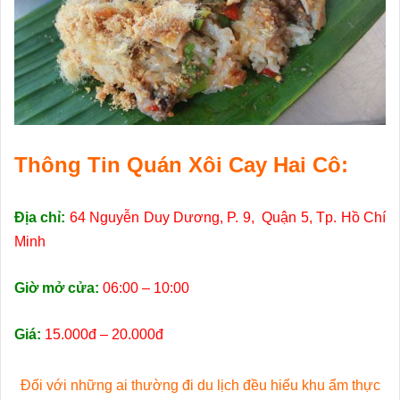
Thông Tin Quán Xôi Cay Hai Cô:
Địa chỉ:
64 Nguyễn Duy Dương, P. 9, Quận 5, Tp. Hồ Chí
Minh
Giờ mở cửa:
06:00 – 10:00
Giá:
15.000đ – 20.000đ
Đối với những ai thường đi du lịch đều hiểu khu ẩm thực