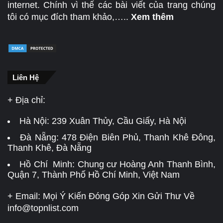
internet. Chính vì thế các bài viết của trang chúng
tôi có mục đích tham khảo,…..
Xem thêm
Liên Hệ
+ Địa chỉ:
Hà Nội:
239 Xuân Thủy, Cầu Giấy, Hà Nội
Đà Nẵng:
478 Điện Biên Phủ, Thanh Khê Đông,
Thanh Khê, Đà Nẵng
Hồ Chí Minh: Chung cư Hoàng Anh Thanh Bình,
Quận 7, Thành Phố Hồ Chí Minh, Việt Nam
+ Email: Mọi Ý Kiến Đóng Góp Xin Gửi Thư Về
info@topnlist.com