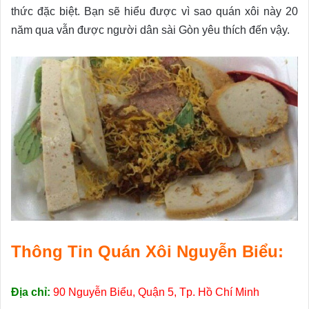
thức đặc biệt. Bạn sẽ hiểu được vì sao quán xôi này 20
năm qua vẫn được người dân sài Gòn yêu thích đến vậy.
Thông Tin Quán Xôi Nguyễn Biểu:
Địa chỉ:
90 Nguyễn Biểu, Quận 5, Tp. Hồ Chí Minh