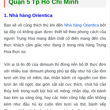
Quận 5 Tp Hồ Chí Minh
1. Nhà hàng Orientica
Bạn sẽ vô cùng thích thú khi đến
Nhà hàng Orientica
bởi
tại đây có không gian được thiết kế theo phong cách của
người Trung Hoa mang đậm chất cổ điển mang đến cho
thực khách cảm giác như đang ở trong nhà hàng Trung
Hoa thực sự.
Với ai là tín đồ của dimsum thì đừng nên bỏ lỡ thực đơn
với nhiều loại dimsum phong phú tại đây như há cảo tôm
tươi với lớp vỏ mềm, dai, nhân bánh có nguyên con tôm
tươi ăn rất ngọt, dai giòn sật sật cực thích, chút há cảo
thủy tinh trong suốt bùi bùi vỏ mỏng, nhân dày, rồi bánh
bao kim sa vàng óng, hay các món cũng hấp dẫn không
kém như đậu hủ ky cuộn tôm tươi và thịt, bánh xếp