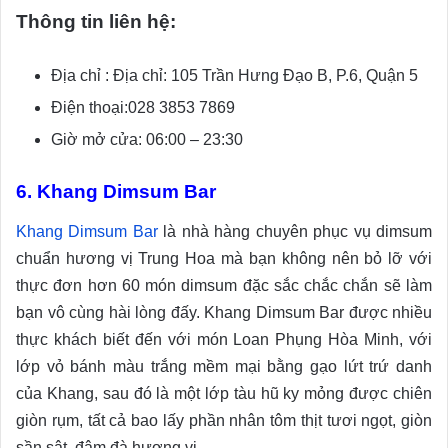
Thông tin liên hệ:
Địa chỉ : Địa chỉ: 105 Trần Hưng Đạo B, P.6, Quận 5
Điện thoại:028 3853 7869
Giờ mở cửa: 06:00 – 23:30
6. Khang Dimsum Bar
Khang Dimsum Bar
là nhà hàng chuyên phục vụ dimsum
chuẩn hương vị Trung Hoa mà bạn không nên bỏ lỡ với
thực đơn hơn 60 món dimsum đặc sắc chắc chắn sẽ làm
bạn vô cùng hài lòng đấy. Khang Dimsum Bar được nhiều
thực khách biết đến với món Loan Phụng Hòa Minh, với
lớp vỏ bánh màu trắng mềm mại bằng gạo lứt trứ danh
của Khang, sau đó là một lớp tàu hũ ky mỏng được chiên
giòn rụm, tất cả bao lấy phần nhân tôm thịt tươi ngọt, giòn
sần sật, đậm đà hương vị.