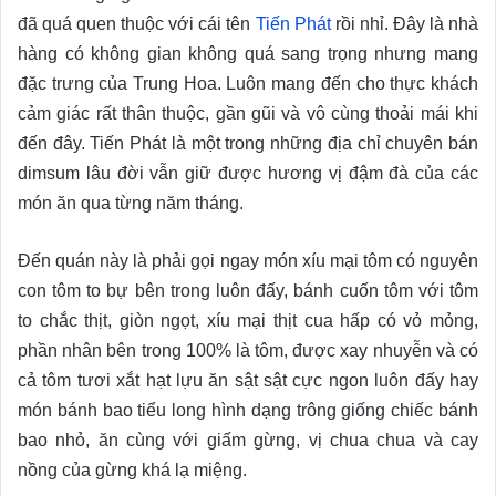
đã quá quen thuộc với cái tên
Tiến Phát
rồi nhỉ. Đây là nhà
hàng có không gian không quá sang trọng nhưng mang
đặc trưng của Trung Hoa. Luôn mang đến cho thực khách
cảm giác rất thân thuộc, gần gũi và vô cùng thoải mái khi
đến đây. Tiến Phát là một trong những địa chỉ chuyên bán
dimsum lâu đời vẫn giữ được hương vị đậm đà của các
món ăn qua từng năm tháng.
Đến quán này là phải gọi ngay món xíu mại tôm có nguyên
con tôm to bự bên trong luôn đấy, bánh cuốn tôm với tôm
to chắc thịt, giòn ngọt, xíu mại thịt cua hấp có vỏ mỏng,
phần nhân bên trong 100% là tôm, được xay nhuyễn và có
cả tôm tươi xắt hạt lựu ăn sật sật cực ngon luôn đấy hay
món bánh bao tiểu long hình dạng trông giống chiếc bánh
bao nhỏ, ăn cùng với giấm gừng, vị chua chua và cay
nồng của gừng khá lạ miệng.