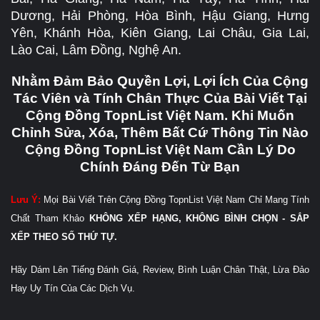
Dương, Hải Phòng, Hòa Bình, Hậu Giang, Hưng
Yên, Khánh Hòa, Kiên Giang, Lai Châu, Gia Lai,
Lào Cai, Lâm Đồng, Nghệ An.
Nhằm Đảm Bảo Quyền Lợi, Lợi Ích Của Cộng
Tác Viên và Tính Chân Thực Của Bài Viết Tại
Cộng Đồng TopnList Việt Nam. Khi Muốn
Chỉnh Sửa, Xóa, Thêm Bất Cứ Thông Tin Nào
Cộng Đồng TopnList Việt Nam Cần Lý Do
Chính Đáng Đến Từ Bạn
Lưu Ý:
Mọi Bài Viết Trên Cộng Đồng TopnList Việt Nam Chỉ Mang Tính
Chất Tham Khảo
KHÔNG XẾP HẠNG, KHÔNG BÌNH CHỌN - SẮP
XẾP THEO SỐ THỨ TỰ.
Hãy Dám Lên Tiếng Đánh Giá, Review, Bình Luận Chân Thật, Lừa Đảo
Hay Uy Tín Của Các Dịch Vụ.