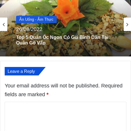
Ăn Uống - Ẩm Thực
06/04/2024
Top 4 Nhóm Thực Phẩm Người Đau Dạ Dày
Nên Ăn
Leave a Reply
Your email address will not be published.
Required
fields are marked
*
C
o
m