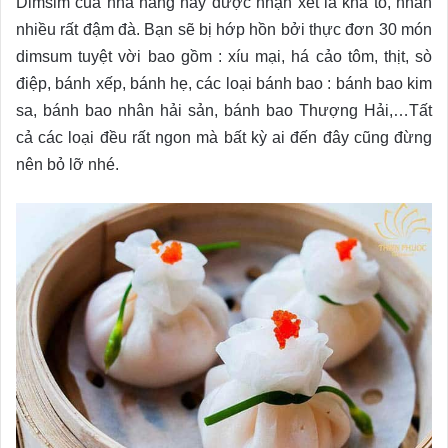
Dimsim của nhà hàng này được nhận xét là khá to, nhân
nhiều rất đậm đà. Bạn sẽ bị hớp hồn bởi thực đơn 30 món
dimsum tuyệt vời bao gồm : xíu mại, há cảo tôm, thịt, sò
điệp, bánh xếp, bánh hẹ, các loại bánh bao : bánh bao kim
sa, bánh bao nhân hải sản, bánh bao Thượng Hải,…Tất
cả các loại đều rất ngon mà bất kỳ ai đến đây cũng đừng
nên bỏ lỡ nhé.