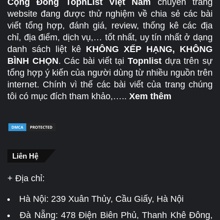
Cộng Đồng TopnList Việt Nam
chuyên trang
website đang được thử nghiệm về chia sẻ các bài
viết tổng hợp, đánh giá, review, thống kê các địa
chỉ, địa điểm, dịch vụ,… tốt nhất, uy tín nhất ở dạng
danh sách liệt kê
KHÔNG XẾP HẠNG, KHÔNG
BÌNH CHỌN
. Các bài viết tại
Topnlist
dựa trên sự
tổng hợp ý kiến của người dùng từ nhiều nguồn trên
internet. Chính vì thế các bài viết của trang chúng
tôi có mục đích tham khảo,…..
Xem thêm
Liên Hệ
+ Địa chỉ:
Hà Nội:
239 Xuân Thủy, Cầu Giấy, Hà Nội
Đà Nẵng:
478 Điện Biên Phủ, Thanh Khê Đông,