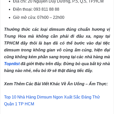
Địa chỉ: 20 Nguyễn Duy Dương, P.5, Q.5, TP.HCM
Điện thoại: 093 811 88 88
Giờ mở cửa: 07h00 – 22h00
Thưởng thức các loại dimsum đúng chuẩn hương vị
Trung Hoa mà không cần phải đi đâu xa, ngay tại
TPHCM đây thôi là bạn đã có thể bước vào đại tiệc
dimsum trong không gian vô cùng ấm cúng, hiện đại
cũng không kém phần sang trọng tại các nhà hàng mà
Topnlist
đã giới thiệu trên đây. Đừng bỏ qua bất kỳ nhà
hàng nào nhé, nếu bỏ lỡ sẽ thật đáng tiếc đấy.
Xem Thêm Các Bài Viết Khác Về Ăn Uống – Ẩm Thực:
Top 10 Nhà Hàng Dimsum Ngon Xuất Sắc Đáng Thử
Quận 1 TP HCM