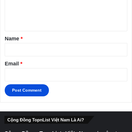
m
e
n
t
*
Name
*
Email
*
Cộng Đồng TopnList Việt Nam Là Ai?