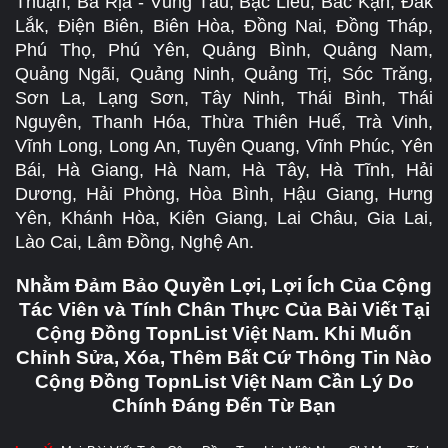
Thuận, Bà Rịa - Vũng Tàu, Bạc Liêu, Bắc Kạn, Đắk
Lắk, Điện Biên, Biên Hòa, Đồng Nai, Đồng Tháp,
Phú Thọ, Phú Yên, Quảng Bình, Quảng Nam,
Quảng Ngãi, Quảng Ninh, Quảng Trị, Sóc Trăng,
Sơn La, Lạng Sơn, Tây Ninh, Thái Bình, Thái
Nguyên, Thanh Hóa, Thừa Thiên Huế, Trà Vinh,
Vĩnh Long, Long An, Tuyên Quang, Vĩnh Phúc, Yên
Bái, Hà Giang, Hà Nam, Hà Tây, Hà Tĩnh, Hải
Dương, Hải Phòng, Hòa Bình, Hậu Giang, Hưng
Yên, Khánh Hòa, Kiên Giang, Lai Châu, Gia Lai,
Lào Cai, Lâm Đồng, Nghệ An.
Nhằm Đảm Bảo Quyền Lợi, Lợi Ích Của Cộng
Tác Viên và Tính Chân Thực Của Bài Viết Tại
Cộng Đồng TopnList Việt Nam. Khi Muốn
Chỉnh Sửa, Xóa, Thêm Bất Cứ Thông Tin Nào
Cộng Đồng TopnList Việt Nam Cần Lý Do
Chính Đáng Đến Từ Bạn