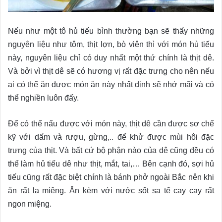
Nếu như một tô hủ tiếu bình thường bạn sẽ thấy những
nguyên liệu như tôm, thịt lợn, bò viên thì với món hủ tiếu
này, nguyên liệu chỉ có duy nhất một thứ chính là thịt dê.
Và bởi vì thịt dê sẽ có hương vị rất đặc trưng cho nên nếu
ai có thể ăn được món ăn này nhất định sẽ nhớ mãi và có
thể nghiền luôn đấy.
Để có thể nấu được với món này, thịt dê cần được sơ chế
kỹ với dấm và rượu, gừng,.. để khử được mùi hôi đặc
trưng của thịt. Và bất cứ bộ phận nào của dê cũng đều có
thể làm hủ tiếu dê như thịt, mắt, tai,… Bên cạnh đó, sợi hủ
tiếu cũng rất đặc biệt chính là bánh phở ngoài Bắc nên khi
ăn rất lạ miệng. Ăn kèm với nước sốt sa tế cay cay rất
ngon miệng.