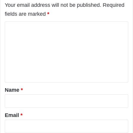
Your email address will not be published.
Required
fields are marked
*
C
o
m
m
e
n
t
*
Name
*
Email
*