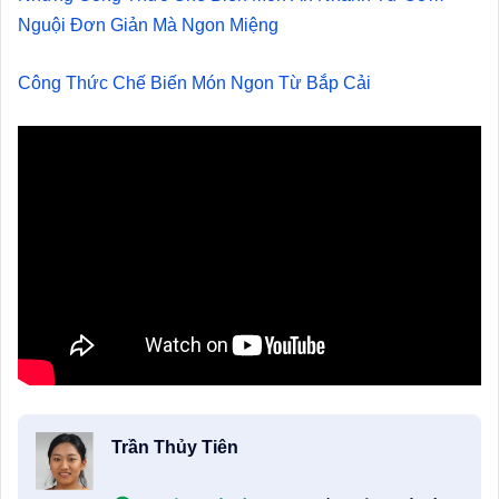
Nguội Đơn Giản Mà Ngon Miệng
Công Thức Chế Biến Món Ngon Từ Bắp Cải
Trần Thủy Tiên