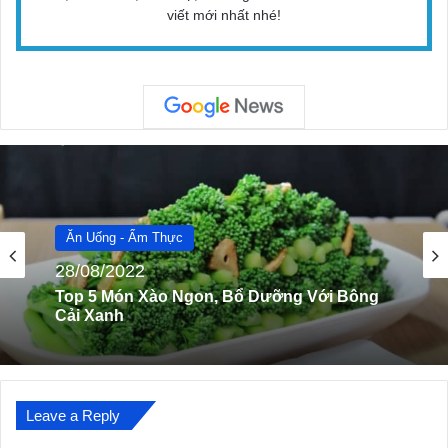
viết mới nhất nhé!
Ăn Uống - Ẩm Thực
28/08/2022
Top 10 Địa Điểm Ăn Uống “Nức Tiếng” Ở
Sapa
Leave a Reply