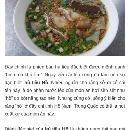
Đây chính là phiên bản hủ tiếu đặc biệt được mệnh danh
“hiếm có khó tìm”. Ngay với cái tên cũng đã làm nên sự
đặc biệt,
hủ tiếu Hồ
. Nhiều người cho rằng sở dĩ có cái
tên này là do phần nước lèo của món ăn hơi sền sệt như
“hồ” do bột năng tạo nên. Nhưng cũng có luồng ý kiến cho
rằng “hồ” ở đây chỉ tỉnh Hồ Nam, Trung Quốc có thể là nơi
xuất xứ của món ăn này.
Điểm đặc biệt của
hủ tiếu Hồ
là không dùng thịt nạc mà