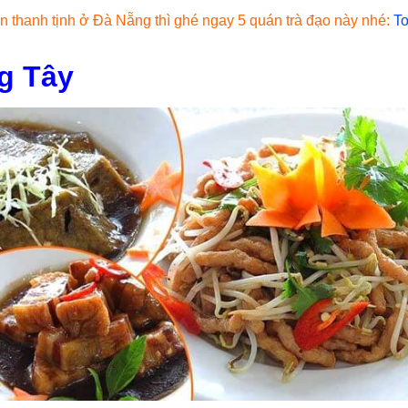
 thanh tịnh ở Đà Nẵng thì ghé ngay 5 quán trà đạo này nhé:
To
g Tây