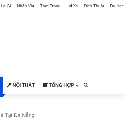
Là Gì
Nhân Vật
Thời Trang
Lái Xe
Dịch Thuật
Du Học
NỘI THẤT
TỔNG HỢP
Search for
Rẻ Tại Đà Nẵng