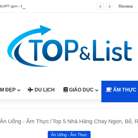
Review
HLV/PT gym – fitness quốc tế được công nhận tại Việt Nam
M ĐẸP
DU LỊCH
GIÁO DỤC
ẨM THỰC
Ăn Uống - Ẩm Thực
/
Top 5 Nhà Hàng Chay Ngon, Bổ, 
Ăn Uống - Ẩm Thực