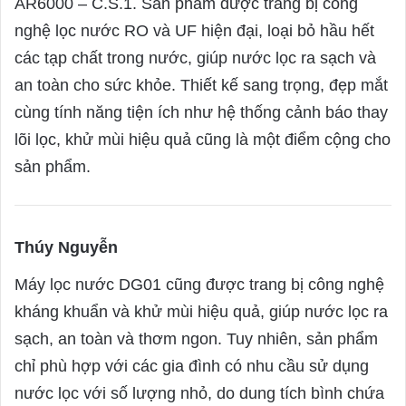
AR6000 – C.S.1. Sản phẩm được trang bị công
s
nghệ lọc nước RO và UF hiện đại, loại bỏ hầu hết
:
các tạp chất trong nước, giúp nước lọc ra sạch và
an toàn cho sức khỏe. Thiết kế sang trọng, đẹp mắt
cùng tính năng tiện ích như hệ thống cảnh báo thay
lõi lọc, khử mùi hiệu quả cũng là một điểm cộng cho
sản phẩm.
Thúy Nguyễn
s
a
Máy lọc nước DG01 cũng được trang bị công nghệ
y
kháng khuẩn và khử mùi hiệu quả, giúp nước lọc ra
s
sạch, an toàn và thơm ngon. Tuy nhiên, sản phẩm
:
chỉ phù hợp với các gia đình có nhu cầu sử dụng
nước lọc với số lượng nhỏ, do dung tích bình chứa