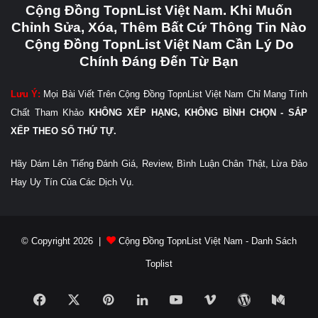
Cộng Đồng TopnList Việt Nam. Khi Muốn
Chỉnh Sửa, Xóa, Thêm Bất Cứ Thông Tin Nào
Cộng Đồng TopnList Việt Nam Cần Lý Do
Chính Đáng Đến Từ Bạn
Lưu Ý:
Mọi Bài Viết Trên Cộng Đồng TopnList Việt Nam Chỉ Mang Tính
Chất Tham Khảo
KHÔNG XẾP HẠNG, KHÔNG BÌNH CHỌN - SẮP
XẾP THEO SỐ THỨ TỰ.
Hãy Dám Lên Tiếng Đánh Giá, Review, Bình Luận Chân Thật, Lừa Đảo
Hay Uy Tín Của Các Dịch Vụ.
© Copyright 2026 |
Cộng Đồng TopnList Việt Nam - Danh Sách
Toplist
Facebook
X
Pinterest
LinkedIn
YouTube
Vimeo
WordPress
Medi