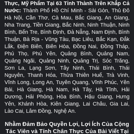
Thực, Mỹ Phẩm Tại 63 Tỉnh Thành Trên Khắp Cả
Nước:
Thành Phố Hồ Chí Minh - Sài Gòn, Thủ Đô
Hà Nội, Cần Thơ, Cà Mau, Bắc Giang, An Giang,
Nha Trang, Tiền Giang, Bắc Ninh, Ninh Thuận, Ninh
Bình, Bến Tre, Bình Định, Đà Nẵng, Nam Định, Bình
Thuận, Bà Rịa - Vũng Tàu, Bạc Liêu, Bắc Kạn, Đắk
Lắk, Điện Biên, Biên Hòa, Đồng Nai, Đồng Tháp,
Phú Thọ, Phú Yên, Quảng Bình, Quảng Nam,
Quảng Ngãi, Quảng Ninh, Quảng Trị, Sóc Trăng,
Sơn La, Lạng Sơn, Tây Ninh, Thái Bình, Thái
Nguyên, Thanh Hóa, Thừa Thiên Huế, Trà Vinh,
Vĩnh Long, Long An, Tuyên Quang, Vĩnh Phúc, Yên
Bái, Hà Giang, Hà Nam, Hà Tây, Hà Tĩnh, Hải
Dương, Hải Phòng, Hòa Bình, Hậu Giang, Hưng
Yên, Khánh Hòa, Kiên Giang, Lai Châu, Gia Lai,
Lào Cai, Lâm Đồng, Nghệ An.
Nhằm Đảm Bảo Quyền Lợi, Lợi Ích Của Cộng
Tác Viên và Tính Chân Thực Của Bài Viết Tại