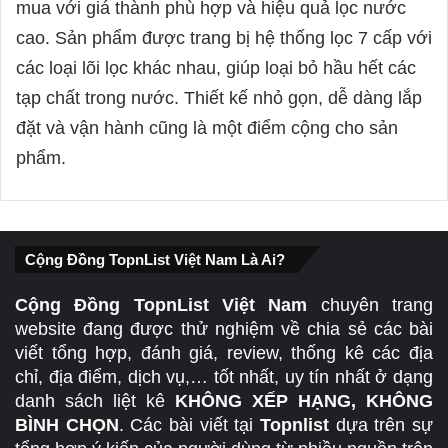
y
mua với giá thành phù hợp và hiệu quả lọc nước
s
cao. Sản phẩm được trang bị hệ thống lọc 7 cấp với
:
các loại lõi lọc khác nhau, giúp loại bỏ hầu hết các
tạp chất trong nước. Thiết kế nhỏ gọn, dễ dàng lắp
đặt và vận hành cũng là một điểm cộng cho sản
phẩm.
Cộng Đồng TopnList Việt Nam Là Ai?
Cộng Đồng TopnList Việt Nam
chuyên trang
website đang được thử nghiệm về chia sẻ các bài
viết tổng hợp, đánh giá, review, thống kê các địa
chỉ, địa điểm, dịch vụ,… tốt nhất, uy tín nhất ở dạng
danh sách liệt kê
KHÔNG XẾP HẠNG, KHÔNG
BÌNH CHỌN
. Các bài viết tại
Topnlist
dựa trên sự