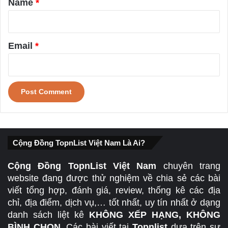
Name
*
Email
*
Cộng Đồng TopnList Việt Nam Là Ai?
Cộng Đồng TopnList Việt Nam
chuyên trang
website đang được thử nghiệm về chia sẻ các bài
viết tổng hợp, đánh giá, review, thống kê các địa
chỉ, địa điểm, dịch vụ,… tốt nhất, uy tín nhất ở dạng
danh sách liệt kê
KHÔNG XẾP HẠNG, KHÔNG
BÌNH CHỌN
. Các bài viết tại
Topnlist
dựa trên sự