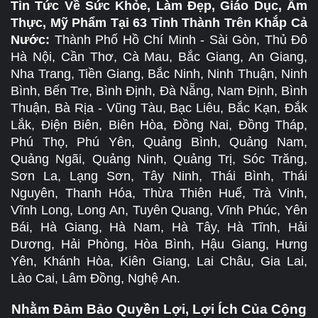
Tin Tức Về Sức Khỏe, Làm Đẹp, Giáo Dục, Ẩm
Thực, Mỹ Phẩm Tại 63 Tỉnh Thành Trên Khắp Cả
Nước:
Thành Phố Hồ Chí Minh - Sài Gòn, Thủ Đô
Hà Nội, Cần Thơ, Cà Mau, Bắc Giang, An Giang,
Nha Trang, Tiền Giang, Bắc Ninh, Ninh Thuận, Ninh
Bình, Bến Tre, Bình Định, Đà Nẵng, Nam Định, Bình
Thuận, Bà Rịa - Vũng Tàu, Bạc Liêu, Bắc Kạn, Đắk
Lắk, Điện Biên, Biên Hòa, Đồng Nai, Đồng Tháp,
Phú Thọ, Phú Yên, Quảng Bình, Quảng Nam,
Quảng Ngãi, Quảng Ninh, Quảng Trị, Sóc Trăng,
Sơn La, Lạng Sơn, Tây Ninh, Thái Bình, Thái
Nguyên, Thanh Hóa, Thừa Thiên Huế, Trà Vinh,
Vĩnh Long, Long An, Tuyên Quang, Vĩnh Phúc, Yên
Bái, Hà Giang, Hà Nam, Hà Tây, Hà Tĩnh, Hải
Dương, Hải Phòng, Hòa Bình, Hậu Giang, Hưng
Yên, Khánh Hòa, Kiên Giang, Lai Châu, Gia Lai,
Lào Cai, Lâm Đồng, Nghệ An.
Nhằm Đảm Bảo Quyền Lợi, Lợi Ích Của Cộng