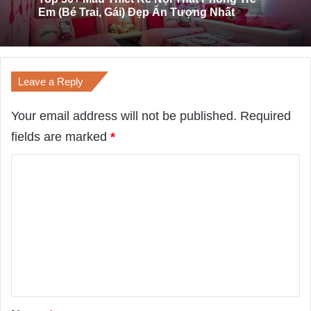
08/01/2024
3 Địa chỉ bán bàn ăn hình Oval ở TPHCM giá
rẻ
Leave a Reply
Top 30+ Mẫu Thiết Kế Nội Thất Phòng Trẻ
Em (Bé Trai, Gái) Đẹp Ấn Tượng Nhất
Your email address will not be published.
Required
fields are marked
*
C
o
m
m
e
n
t
*