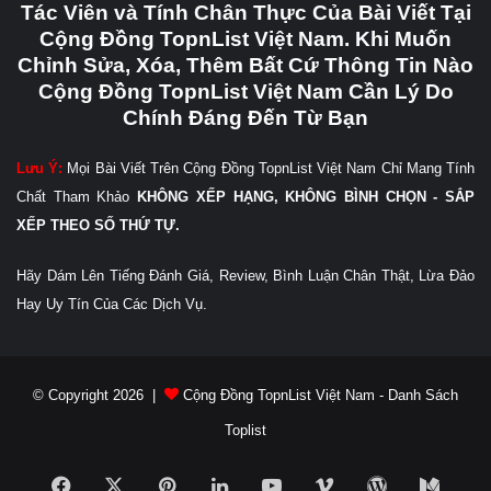
Tác Viên và Tính Chân Thực Của Bài Viết Tại
Cộng Đồng TopnList Việt Nam. Khi Muốn
Chỉnh Sửa, Xóa, Thêm Bất Cứ Thông Tin Nào
Cộng Đồng TopnList Việt Nam Cần Lý Do
Chính Đáng Đến Từ Bạn
Lưu Ý:
Mọi Bài Viết Trên Cộng Đồng TopnList Việt Nam Chỉ Mang Tính
Chất Tham Khảo
KHÔNG XẾP HẠNG, KHÔNG BÌNH CHỌN - SẮP
XẾP THEO SỐ THỨ TỰ.
Hãy Dám Lên Tiếng Đánh Giá, Review, Bình Luận Chân Thật, Lừa Đảo
Hay Uy Tín Của Các Dịch Vụ.
© Copyright 2026 |
Cộng Đồng TopnList Việt Nam - Danh Sách
Toplist
Facebook
X
Pinterest
LinkedIn
YouTube
Vimeo
WordPress
Medi