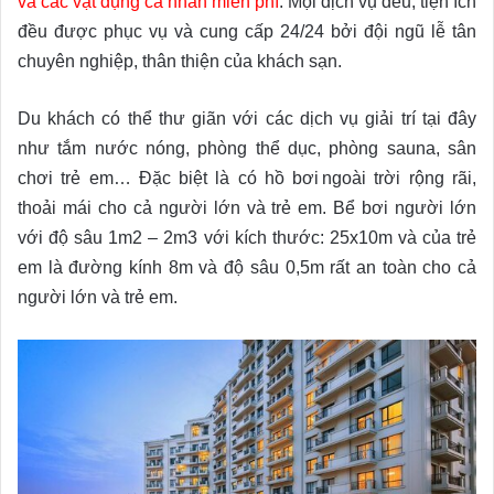
và các vật dụng cá nhân miễn phí
. Mọi dịch vụ đều, tiện ích
đều được phục vụ và cung cấp 24/24 bởi đội ngũ lễ tân
chuyên nghiệp, thân thiện của khách sạn.
Du khách có thể thư giãn với các dịch vụ giải trí tại đây
như tắm nước nóng, phòng thể dục, phòng sauna, sân
chơi trẻ em… Đặc biệt là có hồ bơi ngoài trời rộng rãi,
thoải mái cho cả người lớn và trẻ em. Bể bơi người lớn
với độ sâu
1m2 – 2m3 với kích thước: 25x10m và của trẻ
em là đường kính 8m và độ sâu 0,5m rất an toàn cho cả
người lớn và trẻ em.