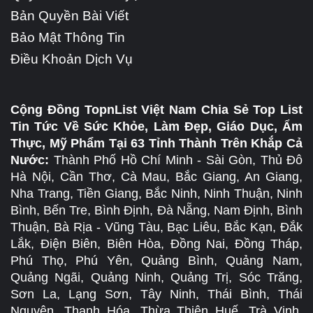
Bản Quyền Bài Viết
Bảo Mật Thông Tin
Điều Khoản Dịch Vụ
Cộng Đồng TopnList Việt Nam Chia Sẻ Top List
Tin Tức Về Sức Khỏe, Làm Đẹp, Giáo Dục, Ẩm
Thực, Mỹ Phẩm Tại 63 Tỉnh Thành Trên Khắp Cả
Nước:
Thành Phố Hồ Chí Minh - Sài Gòn, Thủ Đô
Hà Nội, Cần Thơ, Cà Mau, Bắc Giang, An Giang,
Nha Trang, Tiền Giang, Bắc Ninh, Ninh Thuận, Ninh
Bình, Bến Tre, Bình Định, Đà Nẵng, Nam Định, Bình
Thuận, Bà Rịa - Vũng Tàu, Bạc Liêu, Bắc Kạn, Đắk
Lắk, Điện Biên, Biên Hòa, Đồng Nai, Đồng Tháp,
Phú Thọ, Phú Yên, Quảng Bình, Quảng Nam,
Quảng Ngãi, Quảng Ninh, Quảng Trị, Sóc Trăng,
Sơn La, Lạng Sơn, Tây Ninh, Thái Bình, Thái
Nguyên, Thanh Hóa, Thừa Thiên Huế, Trà Vinh,