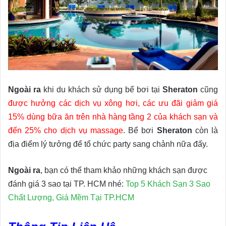
Ngoài ra
khi du khách sử dụng bể bơi tại
Sheraton
cũng
được hưởng các dịch vụ xông hơi, các ưu đãi giảm giá
15% dùng bữa ăn trên nhà hàng tầng 2 của khách sạn và
đến 25% cho dịch vụ massage
. Bể bơi
Sheraton
còn là
địa điểm lý tưởng để tổ chức party sang chảnh nữa đấy.
Ngoài ra
, bạn có thể tham khảo những khách sạn được
đánh giá 3 sao tại TP. HCM nhé:
Top 5 Khách Sạn 3 Sao
Chất Lượng, Giá Mềm Tại TP.HCM