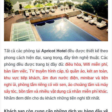
Tất cả các phòng tại
Apricot Hotel
đều được thiết kế theo
phong cách hiện đại, sang trọng, đầy tính nghệ thuật. Các
phòng đều được trang bị đầy đủ:
điều hòa, Wifi miễn phí,
bàn làm việc, TV truyền hình cáp, tủ quần áo, két an toàn,
khu vực tiếp khách, ấm đun nước điện, minibar và tiện
nghi ủi, phòng tắm riêng có vòi sen, áo choàng tắm và máy
sấy tóc, bồn tắm và nhiều vật dụng cá nhân miễn phí khác
.
Nhằm đem đến cho du khách những tiện nghi tốt nhất.
Khách sạn còn cung cấp những dịch vụ hàng đầu về