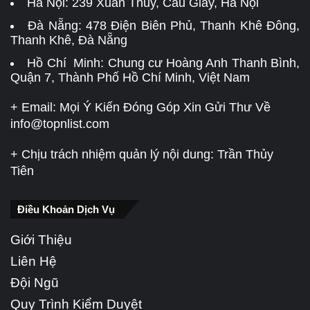
Hà Nội:
239 Xuân Thủy, Cầu Giấy, Hà Nội
Đà Nẵng:
478 Điện Biên Phủ, Thanh Khê Đông,
Thanh Khê, Đà Nẵng
Hồ Chí Minh: Chung cư Hoàng Anh Thanh Bình,
Quận 7, Thành Phố Hồ Chí Minh, Việt Nam
+ Email: Mọi Ý Kiến Đóng Góp Xin Gửi Thư Về
info@topnlist.com
+ Chịu trách nhiệm quản lý nội dung: Trần Thủy
Tiên
Điều Khoản Dịch Vụ
Giới Thiệu
Liên Hệ
Đội Ngũ
Quy Trình Kiểm Duyệt