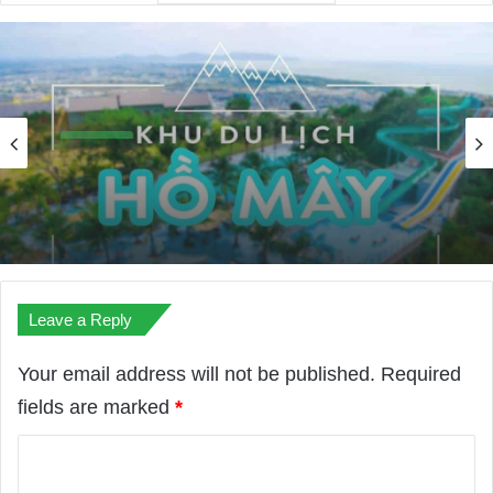
Du Lịch
26/08/2022
Top 7 Khu Du Lịch Sinh Thái Nổi Tiếng Ở
Vũng Tàu
Leave a Reply
Your email address will not be published.
Required
fields are marked
*
C
o