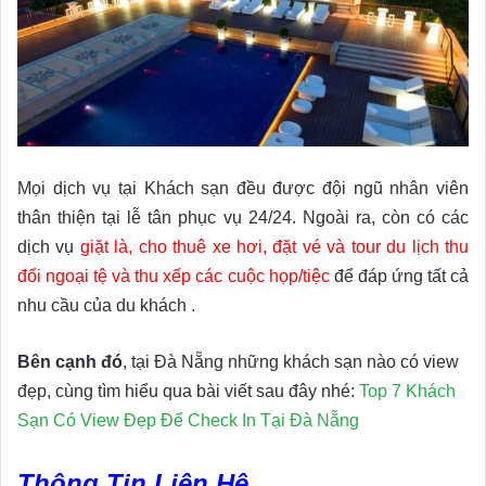
Mọi dịch vụ tại Khách sạn đều được đội ngũ nhân viên
thân thiện tại lễ tân phục vụ 24/24. Ngoài ra, còn có các
dịch vụ
giặt là, cho thuê xe hơi, đặt vé và tour du lịch thu
đổi ngoại tệ và thu xếp các cuộc họp/tiệc
để đáp ứng tất cả
nhu cầu của du khách .
Bên cạnh đó
, tại Đà Nẵng những khách sạn nào có view
đẹp, cùng tìm hiểu qua bài viết sau đây nhé:
Top 7 Khách
Sạn Có View Đẹp Để Check In Tại Đà Nẵng
Thông Tin Liên Hệ