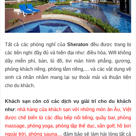
Tất cả các phòng nghỉ của
Sheraton
đều được trang bị
các tiện nghi đầy đủ và hiện đại như: điều hòa, Wifi không
dây miễn phí, bàn, tủ đồ, tivi màn hình phẳng, gương,
phòng khách riêng, phòng tắm riêng,… và các vật dụng vệ
sinh cá nhân nhằm mang lại sự thoải mái và thuận tiện
cho du khách.
Khách sạn còn có các dịch vụ giải trí cho du khách
như
:
nhà hàng của khách sạn với những món ăn Âu, Việt
được chế biến từ các đầu bếp nổi tiếng, quầy bar, phòng
massage, phòng yoga, phòng tập thể dục, sân golf, hồ bơi
ngoài trời, phòng sauna…
đảm bảo sẽ làm hài lòng tất cả