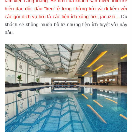
làm việc căng thẳng
.
Bể bơi của khách sạn được thiết kế
hiện đại, độc đáo “treo” ở lưng chừng trời và đi kèm với
các gói dịch vụ bơi là các tiện ích xông hơi, jacuzzi…
Du
khách sẽ không muốn bỏ lỡ những tiện ích tuyệt vời này
đâu.