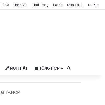
Là Gì
Nhân Vật
Thời Trang
Lái Xe
Dịch Thuật
Du Học
NỘI THẤT
TỔNG HỢP
Search for
Tại TP.HCM