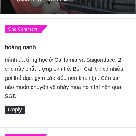
One Comment
hoàng oanh
s
a
mình đã từng học ở California và Saigondace, 2
y
chỗ này chất lượng ok nhé. Bên Cali thì có nhiều
s
gói thể dục, gym các kiểu nên khá tiện. Còn bạn
:
nào muốn chuyên về nhảy múa hơn thì nên qua
SGD
Reply