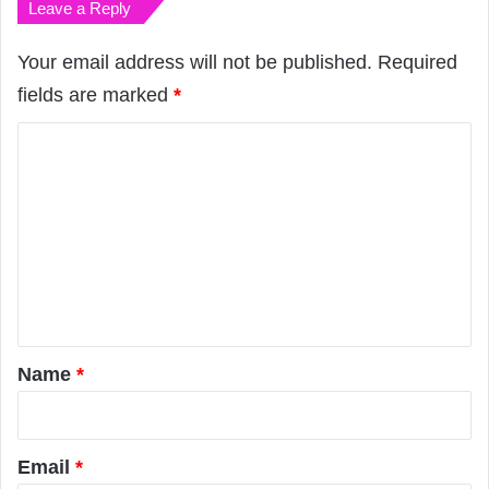
Leave a Reply
Your email address will not be published.
Required
fields are marked
*
C
o
m
m
e
n
t
*
Name
*
Email
*