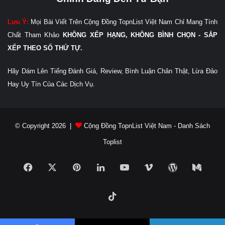
Lưu Ý:
Mọi Bài Viết Trên Cộng Đồng TopnList Việt Nam Chỉ Mang Tính
Chất Tham Khảo
KHÔNG XẾP HẠNG, KHÔNG BÌNH CHỌN - SẮP
XẾP THEO SỐ THỨ TỰ.
Hãy Dám Lên Tiếng Đánh Giá, Review, Bình Luận Chân Thật, Lừa Đảo
Hay Uy Tín Của Các Dịch Vụ.
© Copyright 2026 |
Cộng Đồng TopnList Việt Nam - Danh Sách
Toplist
Facebook
X
Pinterest
LinkedIn
YouTube
Vimeo
WordPress
Medi
TikTok