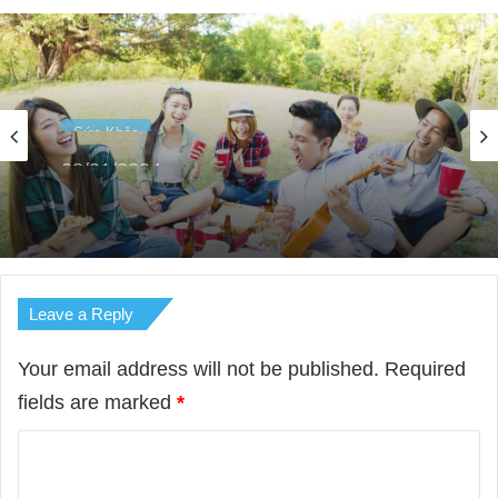
Sức Khỏe
08/01/2024
Top 07 Thói Quen Tốt Bạn Nên Thực Hiện
Mỗi Ngày
Leave a Reply
Your email address will not be published.
Required
fields are marked
*
C
o