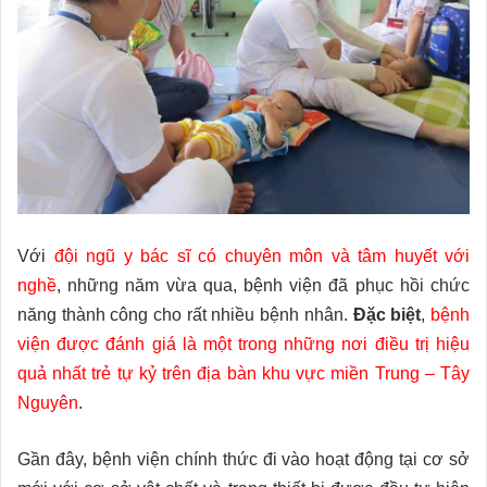
Với
đội ngũ y bác sĩ có chuyên môn và tâm huyết với
nghề
, những năm vừa qua, bệnh viện đã phục hồi chức
năng thành công cho rất nhiều bệnh nhân.
Đặc biệt
,
bệnh
viện được đánh giá là một trong những nơi điều trị hiệu
quả nhất trẻ tự kỷ trên địa bàn khu vực miền Trung – Tây
Nguyên
.
Gần đây, bệnh viện chính thức đi vào hoạt động tại cơ sở