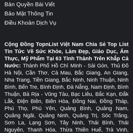
Bản Quyền Bài Viết
Bảo Mật Thông Tin
Điều Khoản Dịch Vụ
Cộng Đồng TopnList Việt Nam Chia Sẻ Top List
Tin Tức Về Sức Khỏe, Làm Đẹp, Giáo Dục, Ẩm
Thực, Mỹ Phẩm Tại 63 Tỉnh Thành Trên Khắp Cả
Nước:
Thành Phố Hồ Chí Minh - Sài Gòn, Thủ Đô
Hà Nội, Cần Thơ, Cà Mau, Bắc Giang, An Giang,
Nha Trang, Tiền Giang, Bắc Ninh, Ninh Thuận, Ninh
Bình, Bến Tre, Bình Định, Đà Nẵng, Nam Định, Bình
Thuận, Bà Rịa - Vũng Tàu, Bạc Liêu, Bắc Kạn, Đắk
Lắk, Điện Biên, Biên Hòa, Đồng Nai, Đồng Tháp,
Phú Thọ, Phú Yên, Quảng Bình, Quảng Nam,
Quảng Ngãi, Quảng Ninh, Quảng Trị, Sóc Trăng,
Sơn La, Lạng Sơn, Tây Ninh, Thái Bình, Thái
Nguyên, Thanh Hóa, Thừa Thiên Huế, Trà Vinh,