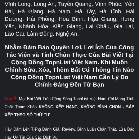
Vĩnh Long, Long An, Tuyên Quang, Vĩnh Phúc, Yên
Bái, Hà Giang, Hà Nam, Hà Tây, Hà Tĩnh, Hải
Dương, Hải Phòng, Hòa Bình, Hậu Giang, Hưng
Yên, Khánh Hòa, Kiên Giang, Lai Châu, Gia Lai,
Lào Cai, Lâm Đồng, Nghệ An.
Nhằm Đảm Bảo Quyền Lợi, Lợi Ích Của Cộng
Tác Viên và Tính Chân Thực Của Bài Viết Tại
Cộng Đồng TopnList Việt Nam. Khi Muốn
Chỉnh Sửa, Xóa, Thêm Bất Cứ Thông Tin Nào
Cộng Đồng TopnList Việt Nam Cần Lý Do
Chính Đáng Đến Từ Bạn
Lưu Ý:
Mọi Bài Viết Trên Cộng Đồng TopnList Việt Nam Chỉ Mang Tính
Chất Tham Khảo
KHÔNG XẾP HẠNG, KHÔNG BÌNH CHỌN - SẮP
XẾP THEO SỐ THỨ TỰ.
Hãy Dám Lên Tiếng Đánh Giá, Review, Bình Luận Chân Thật, Lừa Đảo
Hay Uy Tín Của Các Dịch Vụ.