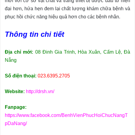
mới với cơ sở vật chất và trang thiết bị được đầu tư hiện
đại hơn, hứa hẹn đem lại chất lượng khám chữa bệnh và
phục hồi chức năng hiệu quả hơn cho các bệnh nhân.
Thông tin chi tiết
Địa chỉ mới:
08 Đinh Gia Trinh, Hòa Xuân, Cẩm Lệ, Đà
Nẵng
Số điện thoại:
023.6395.2705
Website:
http://drsh.vn/
Fanpage:
https://www.facebook.com/BenhVienPhucHoiChucNangT
pDaNang/