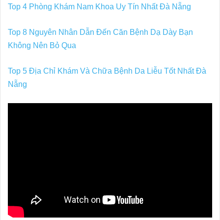
Top 4 Phòng Khám Nam Khoa Uy Tín Nhất Đà Nẵng
Top 8 Nguyên Nhân Dẫn Đến Căn Bệnh Dạ Dày Bạn
Không Nên Bỏ Qua
Top 5 Địa Chỉ Khám Và Chữa Bệnh Da Liễu Tốt Nhất Đà
Nẵng