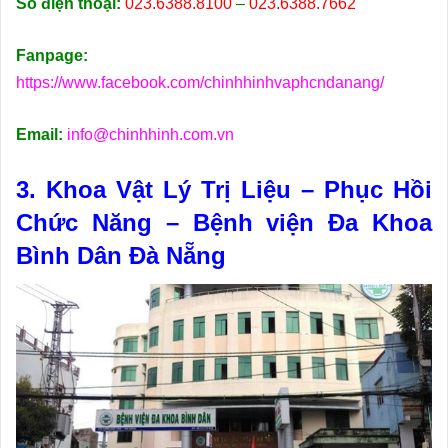
Số điện thoại:
023.6388.8100
–
023.6388.7662
Fanpage:
https://www.facebook.com/chinhhinhvaphcndanang/
Email:
info@chinhhinh.com.vn
3. Khoa Vật Lý Trị Liệu – Phục Hồi
Chức Năng – Bệnh viện Đa Khoa
Bình Dân Đà Nẵng