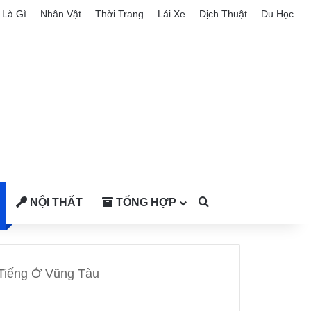
Là Gì
Nhân Vật
Thời Trang
Lái Xe
Dịch Thuật
Du Học
NỘI THẤT
TỔNG HỢP
Search for
 Tiếng Ở Vũng Tàu