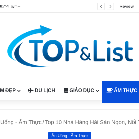
Review
HLV/PT gym – fitness quốc tế được công nhận tại Việt Nam
M ĐẸP
DU LỊCH
GIÁO DỤC
ẨM THỰC
 Uống - Ẩm Thực
/
Top 10 Nhà Hàng Hải Sản Ngon, Nổi
Ăn Uống - Ẩm Thực